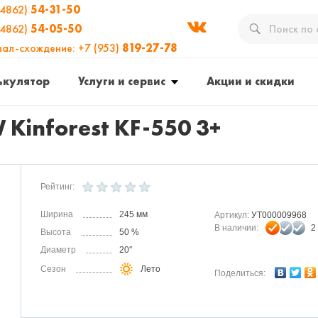
(4862)
54-31-50
(4862)
54-05-50
вал-схождение: +7 (953)
819-27-78
ькулятор
Услуги и сервис
Акции и скидки
Kinforest KF-550 3+
Рейтинг:
Ширина
245 мм
Артикул:
УТ000009968
В наличии:
2
Высота
50 %
Диаметр
20″
Сезон
Лето
Поделиться: