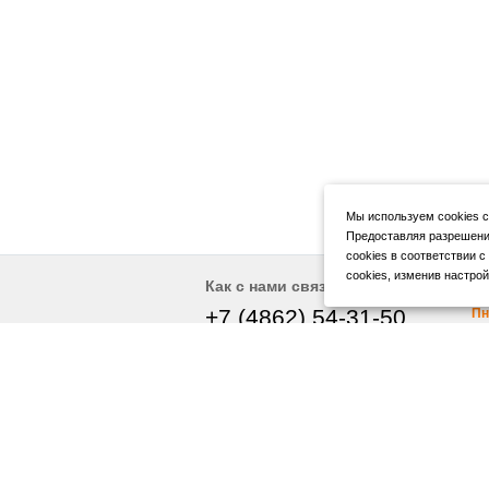
Мы используем cookies с
Предоставляя разрешени
cookies в соответствии с
cookies, изменив настрой
Р
Как с нами связаться
+7 (4862) 54-31-50
Пн
Вс
+7 (4862) 54-05-50
Пу
г. Орел, ул. Герцена, д. 20Б
По
wheels@orelshina.ru
ко