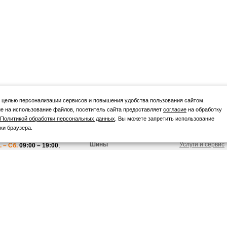
 целью персонализации сервисов и повышения удобства пользования сайтом.
е на использование файлов, посетитель сайта предоставляет
согласие
на обработку
Политикой обработки персональных данных
. Вы можете запретить использование
ки браузера.
ежим работы
Каталог
Покупателю
Шины
Услуги и сервис
. – Сб.
09:00 – 19:00
,
Диски
Акции и скидки
.
09:00 – 18:00
Вопросы и отве
бличная оферта
Как заказать
литика
Оплата и доста
нфиденциальности