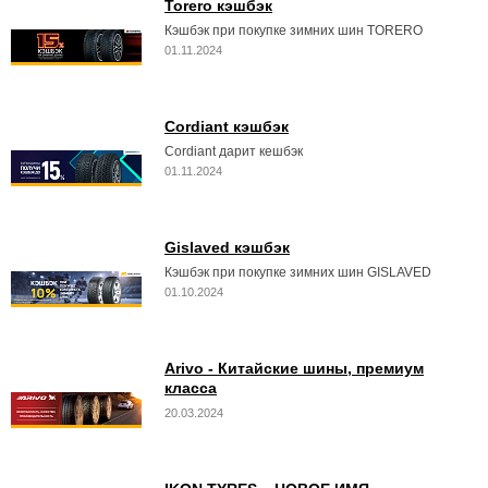
Torero кэшбэк
Кэшбэк при покупке зимних шин TORERO
01.11.2024
Cordiant кэшбэк
Cordiant дарит кешбэк
01.11.2024
Gislaved кэшбэк
Кэшбэк при покупке зимних шин GISLAVED
01.10.2024
Arivo - Китайские шины, премиум
класса
20.03.2024