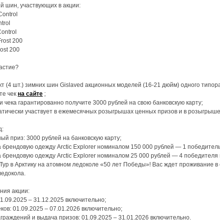
й шин, участвующих в акции:
Control
trol
Control
Frost 200
rost 200
частие?
т (4 шт.) зимних шин Gislaved акционных моделей (16-21 дюйм) одного типор
те чек
на сайте
;
и чека гарантированно получите 3000 рублей на свою банковскую карту;
атически участвует в ежемесячных розыгрышах ценных призов и в розыгрыше 
д:
ый приз: 3000 рублей на банковскую карту;
 брендовую одежду Arctic Explorer номиналом 150 000 рублей — 1 победитель
 брендовую одежду Arctic Explorer номиналом 25 000 рублей — 4 победителя 
Тур в Арктику на атомном ледоколе «50 лет Победы»! Вас ждет проживание в 
ледокола.
ния акции:
1.09.2025 – 31.12.2025 включительно;
ков: 01.09.2025 – 07.01.2026 включительно;
граждений и выдача призов: 01.09.2025 – 31.01.2026 включительно.