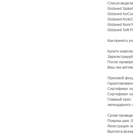
Список моделе
Gislaved Spike
Gislaved IceCon
Gislaved Arctic
Gislaved Nord 
Gislaved Soft F
Как принять у
Купите комплек
Зарегистрируй
После проверк
Ваш чек автом
Призовой фон
Гарантированн
Сертификат на
Сертификат на
Главный приз: 
легендарного 
Сроки проведе
Покупка шин: 0
Регистрация че
Выплата возна