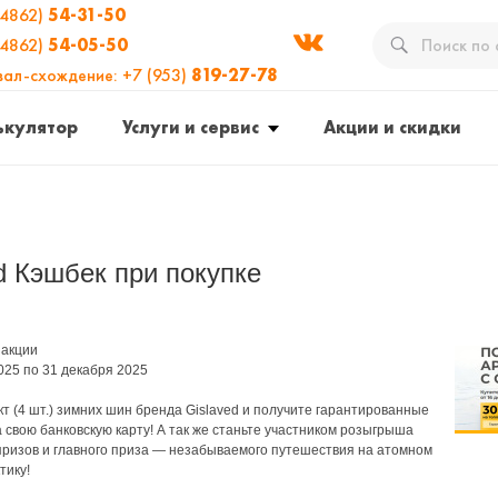
(4862)
54-31-50
(4862)
54-05-50
вал-схождение: +7 (953)
819-27-78
ькулятор
Услуги и сервис
Акции и скидки
d Кэшбек при покупке
 акции
025 по 31 декабря 2025
т (4 шт.) зимних шин бренда Gislaved и получите гарантированные
 свою банковскую карту! А так же станьте участником розыгрыша
ризов и главного приза — незабываемого путешествия на атомном
тику!