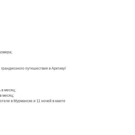
азмера;
грандиозного путешествия в Арктику!
 в месяц;
в месяц;
отеле в Мурманске и 11 ночей в каюте