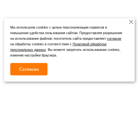
Мы используем cookies с целью персонализации сервисов и
повышения удобства пользования сайтом. Предоставляя разрешение
на использование файлов, посетитель сайта предоставляет
согласие
на обработку cookies в соответствии с
Политикой обработки
персональных данных
. Вы можете запретить использование cookies,
изменив настройки браузера.
Согласен
Режим работы
Как с нами связаться
+7 (4862) 54-31-50
Пн. – Сб.
09:00 – 19:00
,
+7 (4862) 54-05-50
Вс.
09:00 – 18:00