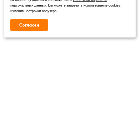
персональных данных
. Вы можете запретить использование cookies,
изменив настройки браузера.
Согласен
Режим работы
Как с нами связаться
+7 (4862) 54-31-50
Пн. – Сб.
09:00 – 19:00
,
+7 (4862) 54-05-50
Вс.
09:00 – 18:00
г. Орел, ул. Герцена, д. 20Б
Публичная оферта
wheels@orelshina.ru
Политика конфиденциальности
Каталог