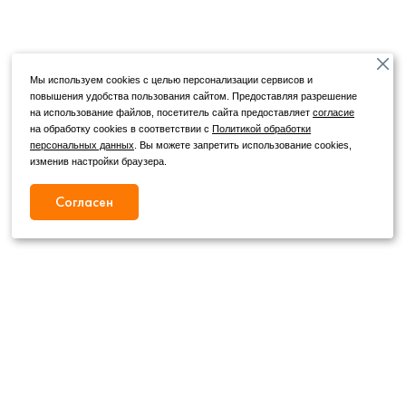
Мы используем cookies с целью персонализации сервисов и
повышения удобства пользования сайтом. Предоставляя разрешение
на использование файлов, посетитель сайта предоставляет
согласие
на обработку cookies в соответствии с
Политикой обработки
персональных данных
. Вы можете запретить использование cookies,
изменив настройки браузера.
Согласен
Режим работы
Как с нами связаться
+7 (4862) 54-31-50
Пн. – Сб.
09:00 – 19:00
,
+7 (4862) 54-05-50
Вс.
09:00 – 18:00