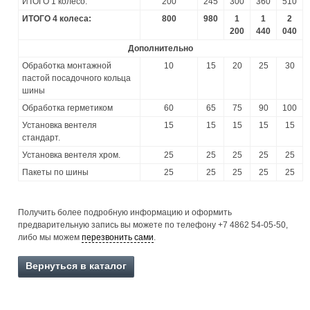
ИТОГО 1 колесо:
200
245
300
360
510
ИТОГО 4 колеса:
800
980
1
1
2
200
440
040
Дополнительно
Обработка монтажной
10
15
20
25
30
пастой посадочного кольца
шины
Обработка герметиком
60
65
75
90
100
Установка вентеля
15
15
15
15
15
стандарт.
Установка вентеля хром.
25
25
25
25
25
Пакеты по шины
25
25
25
25
25
Получить более подробную информацию и оформить
предварительную запись вы можете по телефону +7 4862 54-05-50,
либо мы можем
перезвонить сами
.
Вернуться в каталог