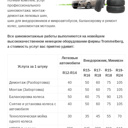
полный комплекс услуг
профессионального
шиномонтажа: монтаж-
демонтаж легковых шин,
шин для внедорожников и микроавтобусов, балансировку и ремонт
колес, шиномонтаж мотошин.
Все шиномонтажные работы выполняются на новейшем
высококачественном немецком оборудовании фирмы Trommelberg,
а стоимость услуг вас приятно удивит:
Легковые
Внедорожник, Минивэн
автомобили
Услуга за 1 штуку
R15-
R17-
R15-
R19-
R12-R14
R16
R18
R18
R24
Демонтаж (Разбортовка)
40
50
60
75
105
Монтаж (Забортовка)
40
50
60
75
105
Балансировка колеса
50
60
75
90
125
Снятие и установка колеса с
40
50
60
75
105
автомобиля
Технологическая мойка
30
35
45
55
70
одного колеса