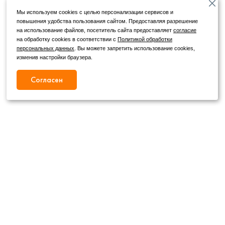
Мы используем cookies с целью персонализации сервисов и
повышения удобства пользования сайтом. Предоставляя разрешение
на использование файлов, посетитель сайта предоставляет
согласие
на обработку cookies в соответствии с
Политикой обработки
персональных данных
. Вы можете запретить использование cookies,
изменив настройки браузера.
Согласен
Режим работы
Как с нами связаться
+7 (4862) 54-31-50
Пн. – Сб.
09:00 – 19:00
,
+7 (4862) 54-05-50
Вс.
09:00 – 18:00
г. Орел, ул. Герцена, д. 20Б
Публичная оферта
wheels@orelshina.ru
Политика конфиденциальности