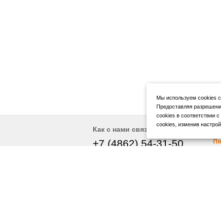
Мы используем cookies с
Предоставляя разрешени
cookies в соответствии с
cookies, изменив настрой
Р
Как с нами связаться
+7 (4862) 54-31-50
Пн
Вс
+7 (4862) 54-05-50
Пу
г. Орел, ул. Герцена, д. 20Б
По
wheels@orelshina.ru
ко