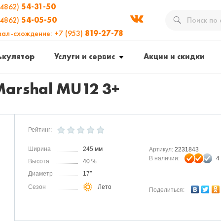
(4862)
54-31-50
(4862)
54-05-50
вал-схождение: +7 (953)
819-27-78
ькулятор
Услуги и сервис
Акции и скидки
Marshal MU12 3+
Рейтинг:
Ширина
245 мм
Артикул:
2231843
В наличии:
4
Высота
40 %
Диаметр
17″
Сезон
Лето
Поделиться: