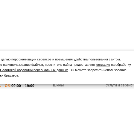
 целью персонализации сервисов и повышения удобства пользования сайтом.
е на использование файлов, посетитель сайта предоставляет
согласие
на обработку
Политикой обработки персональных данных
. Вы можете запретить использование
ки браузера.
ежим работы
Каталог
Покупателю
Шины
Услуги и сервис
. – Сб.
09:00 – 19:00
,
Диски
Акции и скидки
.
09:00 – 18:00
Вопросы и отве
бличная оферта
Как заказать
литика
Оплата и доста
нфиденциальности