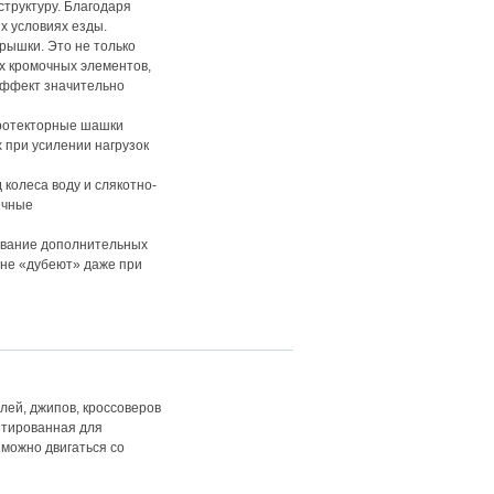
труктуру. Благодаря
х условиях езды.
рышки. Это не только
 кромочных элементов,
 эффект значительно
протекторные шашки
при усилении нагрузок
колеса воду и слякотно-
ечные
ование дополнительных
не «дубеют» даже при
ей, джипов, кроссоверов
птированная для
 можно двигаться со