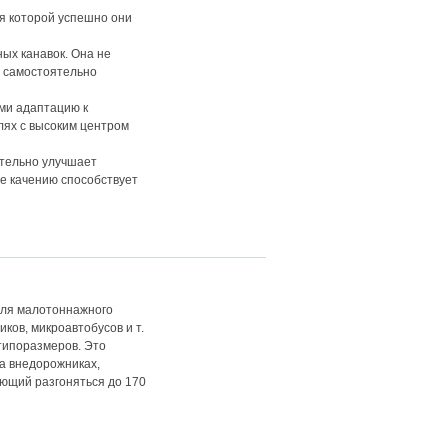
я которой успешно они
ых канавок. Она не
а самостоятельно
ми адаптацию к
лях с высоким центром
ительно улучшает
е качению способствует
для малотоннажного
ков, микроавтобусов и т.
 типоразмеров. Это
а внедорожниках,
яющий разгоняться до 170