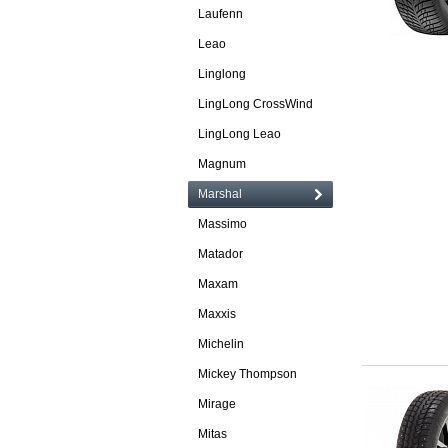
Laufenn
Leao
Linglong
LingLong CrossWind
LingLong Leao
Magnum
Marshal
Massimo
Matador
Maxam
Maxxis
Michelin
Mickey Thompson
Mirage
Mitas