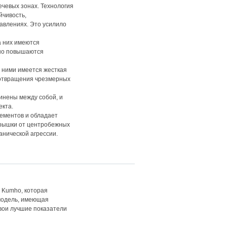
чевых зонах. Технология
йчивость,
авлениях. Это усилило
а них имеются
ьно повышаются
 ними имеется жесткая
дотвращения чрезмерных
инены между собой, и
екта.
ементов и обладает
рышки от центробежных
анической агрессии.
 Kumho, которая
 модель, имеющая
вои лучшие показатели