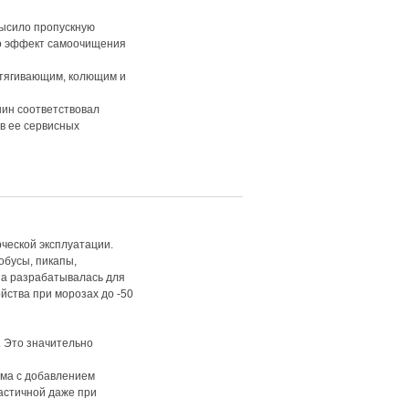
высило пропускную
ло эффект самоочищения
стягивающим, колющим и
шин соответствовал
в ее сервисных
ческой эксплуатации.
обусы, пикапы,
на разрабатывалась для
йства при морозах до -50
. Это значительно
ема с добавлением
ластичной даже при