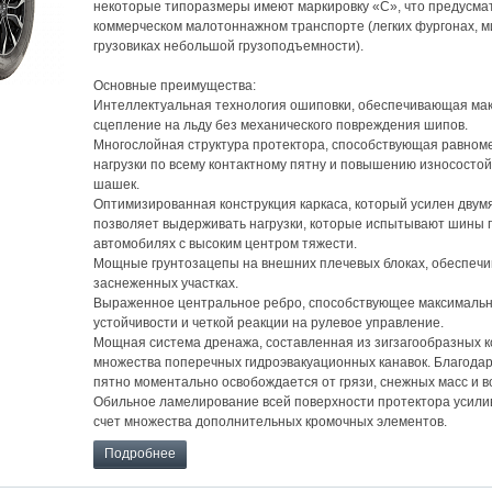
некоторые типоразмеры имеют маркировку «С», что предусма
коммерческом малотоннажном транспорте (легких фургонах, м
грузовиках небольшой грузоподъемности).
Основные преимущества:
Интеллектуальная технология ошиповки, обеспечивающая ма
сцепление на льду без механического повреждения шипов.
Многослойная структура протектора, способствующая равно
нагрузки по всему контактному пятну и повышению износосто
шашек.
Оптимизированная конструкция каркаса, который усилен двум
позволяет выдерживать нагрузки, которые испытывают шины 
автомобилях с высоким центром тяжести.
Мощные грунтозацепы на внешних плечевых блоках, обеспеч
заснеженных участках.
Выраженное центральное ребро, способствующее максимальн
устойчивости и четкой реакции на рулевое управление.
Мощная система дренажа, составленная из зигзагообразных к
множества поперечных гидроэвакуационных канавок. Благодар
пятно моментально освобождается от грязи, снежных масс и в
Обильное ламелирование всей поверхности протектора усили
счет множества дополнительных кромочных элементов.
Подробнее