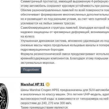
Симметричный протектор, имеющий выраженную 4-реберную с
этому автомобиль сохраняет курсовую устойчивость при разны
Обилие разнонаправленных ламелей по всей поверхности пок
обеспечивает формирование многочисленных дополнительных
но и размещает их под разными углами, за счет чего сцепной
усиливается на любых зимних трассах.
Самоблокирующаяся структура ламелей, благодаря которой 
надежно защищены от чрезмерных деформаций, возникающих 
на колесо.
Улучшенная дренажная система, мгновенно удаляющая из-под 
снежные массы через продольные кольцевые каналы и попер
гидроэвакуационные бороздки.
Формула резинотехнической смеси предусматривает использ
кремнийсодержащих компонентов. Благодаря этому покрышки 
экстремальных морозах.
Подробнее
Marshal HP 91
Шины Marshal Crugen HP91 предназначены для SUV-автомобил
и аналогичных по классу машин. Это летняя UHP-модель, ада
высокоскоростной езды: в зависимости от типоразмера на ней
скоростями до 240, 270 или 300 км/ч.
Также преимуществами являются: