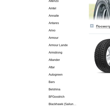
Altenzo
Amtel
Annaite
Antares
Arivo
Armour
Armour Lande
Armstrong
Atlander
Attar
Autogreen
Bars
Belshina
BFGoodrich
Blackhawk (Sailun Group Co., LTD)