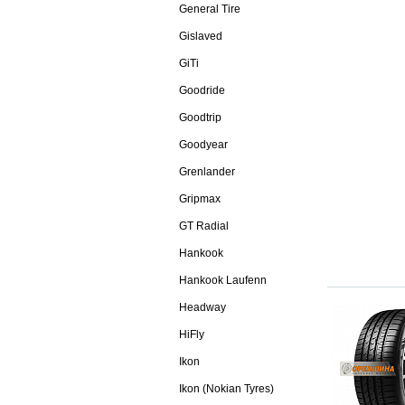
General Tire
Gislaved
GiTi
Goodride
Goodtrip
Goodyear
Grenlander
Gripmax
GT Radial
Hankook
Hankook Laufenn
Headway
HiFly
Ikon
Ikon (Nokian Tyres)