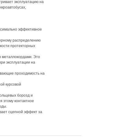
тривает эксплуатацию на
икроавтобусах,
ксимально эффективное
мерному распределению
йкости протекторных
я металлокордами. Это
при эксплуатации на
ивающие проходимость на
ой курсовой
ольцевых борозд и
я этому контактное
оды.
вает сцепной эффект за