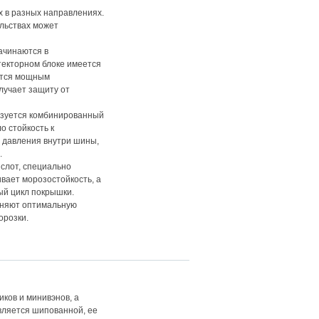
 в разных направлениях.
льствах может
ачинаются в
текторном блоке имеется
ается мощным
лучает защиту от
льзуется комбинированный
о стойкость к
 давления внутри шины,
.
слот, специально
вает морозостойкость, а
ый цикл покрышки.
аняют оптимальную
орозки.
ков и минивэнов, а
вляется шипованной, ее