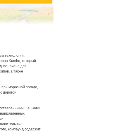
ем технологий,
церна Kumho, который
едназначена для
ипов, а также
 при морозной погоде,
с дорогой.
асставленными шашками.
онаправленных
ми.
ополнительные
того, компаунд содержит