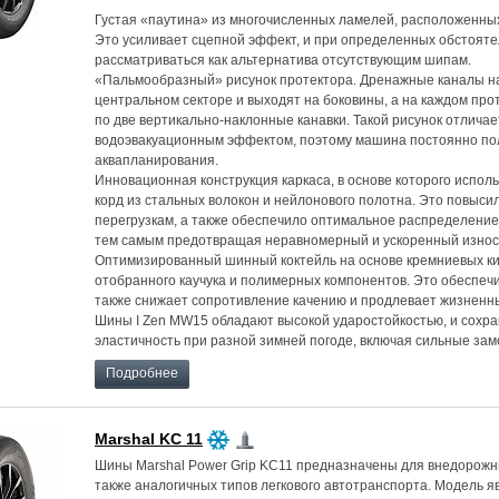
Густая «паутина» из многочисленных ламелей, расположенных
Это усиливает сцепной эффект, и при определенных обстояте
рассматриваться как альтернатива отсутствующим шипам.
«Пальмообразный» рисунок протектора. Дренажные каналы н
центральном секторе и выходят на боковины, а на каждом про
по две вертикально-наклонные канавки. Такой рисунок отлич
водоэвакуационным эффектом, поэтому машина постоянно по
аквапланирования.
Инновационная конструкция каркаса, в основе которого испо
корд из стальных волокон и нейлонового полотна. Это повысил
перегрузкам, а также обеспечило оптимальное распределение
тем самым предотвращая неравномерный и ускоренный износ
Оптимизированный шинный коктейль на основе кремниевых ки
отобранного каучука и полимерных компонентов. Это обеспечи
также снижает сопротивление качению и продлевает жизненн
Шины I Zen MW15 обладают высокой ударостойкостью, и сохр
эластичность при разной зимней погоде, включая сильные зам
Подробнее
Marshal KC 11
Шины Marshal Power Grip KC11 предназначены для внедорожни
также аналогичных типов легкового автотранспорта. Модель я