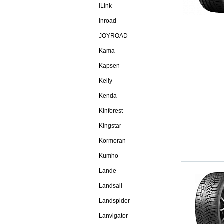
iLink
Inroad
JOYROAD
Kama
Kapsen
Kelly
Kenda
Kinforest
Kingstar
Kormoran
Kumho
Lande
Landsail
Landspider
Lanvigator