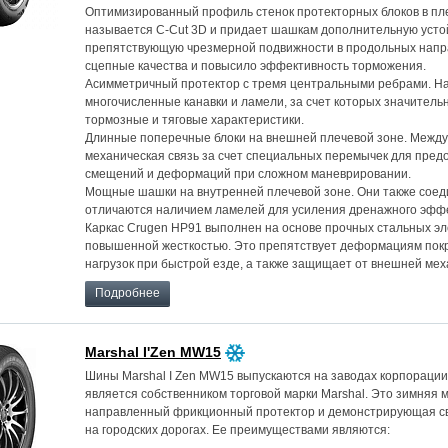
Оптимизированный профиль стенок протекторных блоков в пле
называется C-Cut 3D и придает шашкам дополнительную усто
препятствующую чрезмерной подвижности в продольных напр
сцепные качества и повысило эффективность торможения.
Асимметричный протектор с тремя центральными ребрами. Н
многочисленные канавки и ламели, за счет которых значител
тормозные и тяговые характеристики.
Длинные поперечные блоки на внешней плечевой зоне. Между
механическая связь за счет специальных перемычек для пре
смещений и деформаций при сложном маневрировании.
Мощные шашки на внутренней плечевой зоне. Они также соед
отличаются наличием ламелей для усиления дренажного эфф
Каркас Crugen HP91 выполнен на основе прочных стальных эл
повышенной жесткостью. Это препятствует деформациям пок
нагрузок при быстрой езде, а также защищает от внешней мех
Подробнее
Marshal I'Zen MW15
Шины Marshal I Zen MW15 выпускаются на заводах корпорации
является собственником торговой марки Marshal. Это зимняя
направленный фрикционный протектор и демонстрирующая с
на городских дорогах. Ее преимуществами являются: