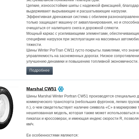
экстремальном понижении температуры.
Цепкие, износостойкие шипы с надежной фиксацией, благодар
выдерживают вырывающие и расшатывающие нагрузки.
Эффективная дренажная система с обилием разнонаправленн
только защищает машину от аквапланирования, но и способн
очищаться от налипшего снега и дорожной слякоти.
Мощный каркас с усиливающими элементами, обеспечивающи
специфике нагрузок при эксплуатации на массивных автомоби
тяжести.
Шины Winter PorTran CW11 густо покрыты ламелями, что знач
управляемость на заснеженных дорогах. Низкое сопротивлени
улучшению динамики и повышению топливной экономичности.
Подробнее
Marshal CW51
Шины Marshal Winter Portran CW51 производятся специально 
коммерческого транспорта (небольших фургонов, легких грузови
п.), о чем свидетельствует наличие символа «С» в маркировке
нешипованная модель, которая также может использоваться н
пикапах и кроссоверах, и имеющая индекс скорости R, позвол
км/ч.
Ее особенностями являются: