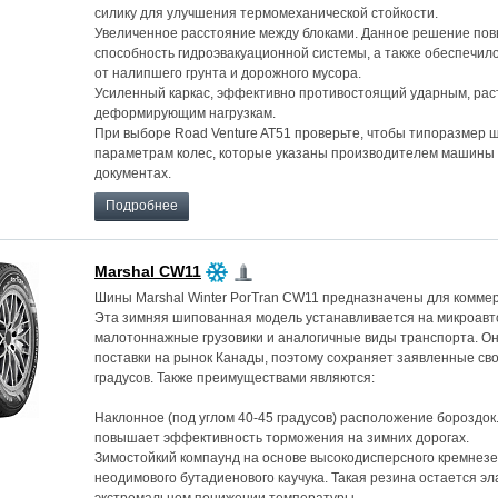
силику для улучшения термомеханической стойкости.
Увеличенное расстояние между блоками. Данное решение по
способность гидроэвакуационной системы, а также обеспечи
от налипшего грунта и дорожного мусора.
Усиленный каркас, эффективно противостоящий ударным, ра
деформирующим нагрузкам.
При выборе Road Venture AT51 проверьте, чтобы типоразмер 
параметрам колес, которые указаны производителем машины 
документах.
Подробнее
Marshal CW11
Шины Marshal Winter PorTran CW11 предназначены для коммер
Эта зимняя шипованная модель устанавливается на микроавт
малотоннажные грузовики и аналогичные виды транспорта. О
поставки на рынок Канады, поэтому сохраняет заявленные сво
градусов. Также преимуществами являются:
Наклонное (под углом 40-45 градусов) расположение бороздок
повышает эффективность торможения на зимних дорогах.
Зимостойкий компаунд на основе высокодисперсного кремнез
неодимового бутадиенового каучука. Такая резина остается э