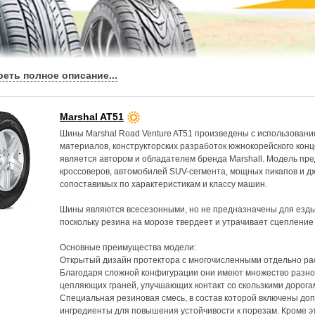
Marshal AT51
Шины Marshal Road Venture AT51 произведены с использовани
материалов, конструкторских разработок южнокорейского кон
является автором и обладателем бренда Marshall. Модель пр
кроссоверов, автомобилей SUV-сегмента, мощных пикапов и дж
сопоставимых по характеристикам и классу машин.
Шины являются всесезонными, но не предназначены для езды
поскольку резина на морозе твердеет и утрачивает сцепление 
Основные преимущества модели:
Открытый дизайн протектора с многочисленными отдельно р
Благодаря сложной конфигурации они имеют множество разн
цепляющих граней, улучшающих контакт со скользкими дорога
Специальная резиновая смесь, в состав которой включены д
ингредиенты для повышения устойчивости к порезам. Кроме э