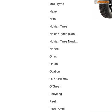
MRL Tyres
Nexen
Nitto
Nokian Tyres
Nokian Tyres (Ikon Tyres)
Nokian Tyres Nordman
Nortec
Onyx
Orium
Ovation
OZKA Pulmox
O`Green
Pallyking
Pirelli
Pirelli Amtel