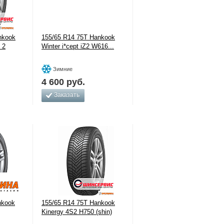
nkook
155/65 R14 75T Hankook
 2
Winter i*cept iZ2 W616...
Зимние
4 600
руб.
Заказать
nkook
155/65 R14 75T Hankook
Kinergy 4S2 H750 (shin)