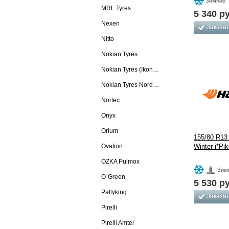
Зимние
MRL Tyres
5 340
ру
Nexen
Заказа
Nitto
Nokian Tyres
Nokian Tyres (Ikon Tyres)
Nokian Tyres Nordman
Nortec
Onyx
Orium
155/80 R13
Ovation
Winter i*P
OZKA Pulmox
Зим
O`Green
5 530
ру
Pallyking
Заказа
Pirelli
Pirelli Amtel