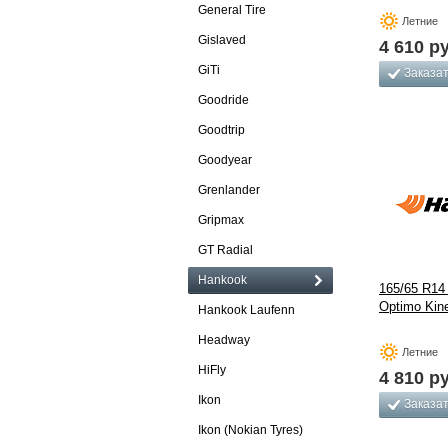
General Tire
Летние
Gislaved
4 610
ру
GiTi
Заказа
Goodride
Goodtrip
Goodyear
Grenlander
Gripmax
GT Radial
Hankook
165/65 R14
Optimo Kin
Hankook Laufenn
Headway
Летние
HiFly
4 810
ру
Ikon
Заказа
Ikon (Nokian Tyres)