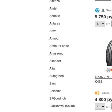
Altenzo
Amtel
Зим
Annaite
5 750
ру
Antares
шт.
Arivo
Armour
Armour Lande
Armstrong
Atlander
Attar
Autogreen
185/65 R15
K435
Bars
Belshina
Летние
BFGoodrich
4 800
ру
Blackhawk (Sailun Group Co., LTD)
шт.