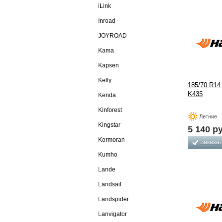
iLink
Inroad
JOYROAD
Kama
Kapsen
Kelly
185/70 R14
K435
Kenda
Kinforest
Летние
Kingstar
5 140
ру
Kormoran
Заказа
Kumho
Lande
Landsail
Landspider
Lanvigator