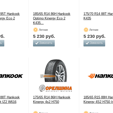
 95T Hankook
185/65 R14 86H Hankook
175/70 R14 88T Ha
ergy Eco 2
Optimo Kinergy Eco 2
K435
K435...
Летние
Летние
б.
5 230
руб.
5 230
руб.
ть
Заказать
Заказать
 88T Hankook
175/65 R14 86H Hankook
185/65 R15 88H Ha
pt IZ2 W616
Kinergy 4s2 H750
Kinergy 4S2 H750 (s