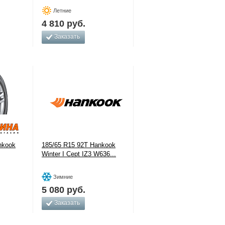
Летние
4 810
руб.
Заказать
nkook
185/65 R15 92T Hankook
Winter I Cept IZ3 W636...
Зимние
5 080
руб.
Заказать