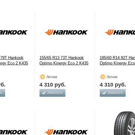
 79T Hankook
155/65 R13 73T Hankook
185/60 R14 82T Ha
ergy Eco 2 K435
Optimo Kinergy Eco 2 K435
Optimo Kinergy Eco
Летние
Летние
б.
4 310
руб.
4 310
руб.
ть
Заказать
Заказать