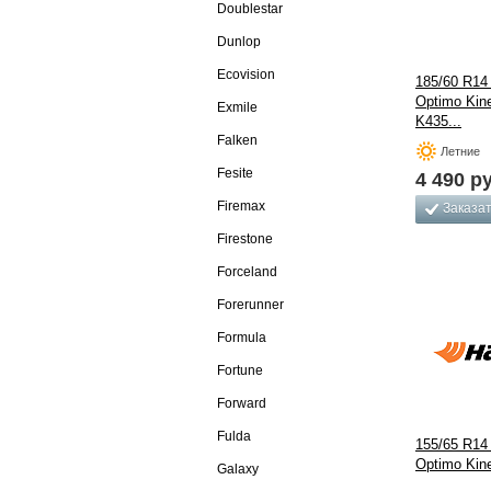
Doublestar
Dunlop
Ecovision
185/60 R14
Optimo Kin
Exmile
K435...
Falken
Летние
Fesite
4 490
ру
Firemax
Заказа
Firestone
Forceland
Forerunner
Formula
Fortune
Forward
Fulda
155/65 R14
Optimo Kin
Galaxy