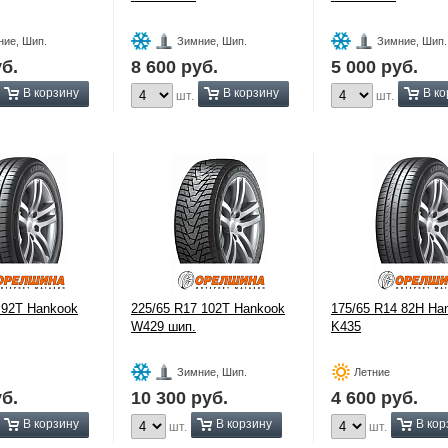
ние, Шип.
Зимние, Шип.
Зимние, Шип.
б.
8 600
руб.
5 000
руб.
В корзину
В корзину
В ко
шт.
шт.
 92T Hankook
225/65 R17 102T Hankook
175/65 R14 82H Ha
W429 шип.
K435
Зимние, Шип.
Летние
б.
10 300
руб.
4 600
руб.
В корзину
В корзину
В кор
шт.
шт.