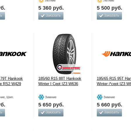
Летние
Летние
б.
5 360
руб.
5 500
руб.
ть
Заказать
Заказать
 79T Hankook
185/60 R15 88T Hankook
195/65 R15 95T Ha
ike RS2 W429
Winter I Cept IZ3 W636
Winter i*cept IZ3 W
ние, Шип.
Зимние
Зимние
б.
5 650
руб.
5 660
руб.
ть
Заказать
Заказать