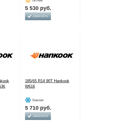
Летние
5 530
руб.
Заказать
nkook
185/65 R14 90T Hankook
636
W616
Зимние
5 710
руб.
Заказать