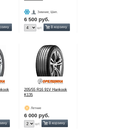
Зимние, Шип.
6 500
руб.
рзину
В корзину
шт.
nkook
205/55 R16 91V Hankook
K135
Летние
6 000
руб.
зину
В корзину
шт.