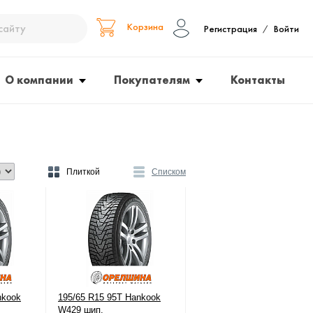
Корзина
Регистрация
Войти
/
О компании
Покупателям
Контакты
Плиткой
Списком
nkook
195/65 R15 95T Hankook
W429 шип.