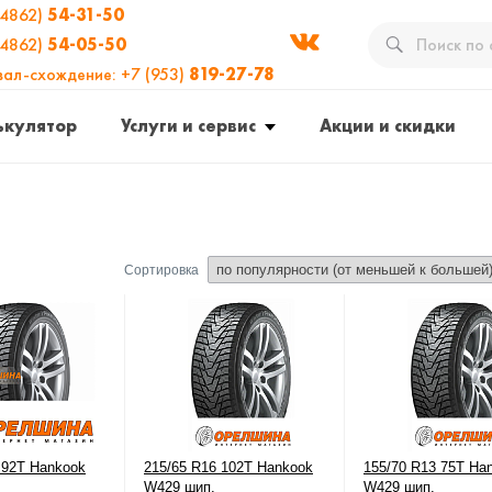
(4862)
54-31-50
(4862)
54-05-50
вал-схождение: +7 (953)
819-27-78
ькулятор
Услуги и сервис
Акции и скидки
Сортировка
 92Т Hankook
215/65 R16 102T Hankook
155/70 R13 75T Ha
W429 шип.
W429 шип.