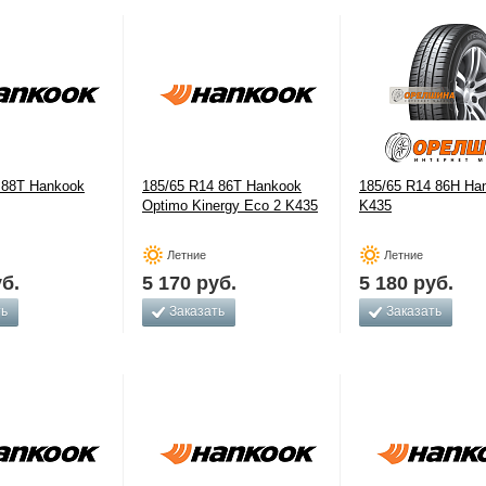
 88Т Hankook
185/65 R14 86T Hankook
185/65 R14 86H Ha
Optimo Kinergy Eco 2 K435
K435
Летние
Летние
б.
5 170
руб.
5 180
руб.
ть
Заказать
Заказать