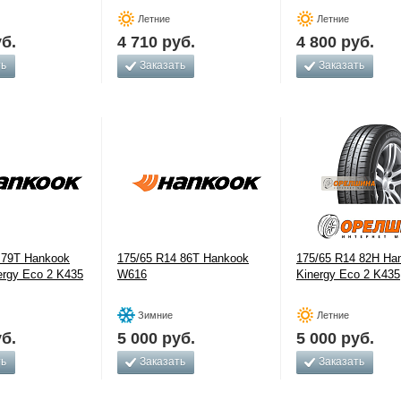
Летние
Летние
б.
4 710
руб.
4 800
руб.
ть
Заказать
Заказать
 79T Hankook
175/65 R14 86Т Hankook
175/65 R14 82H Ha
ergy Eco 2 K435
W616
Kinergy Eco 2 K435
Зимние
Летние
б.
5 000
руб.
5 000
руб.
ть
Заказать
Заказать