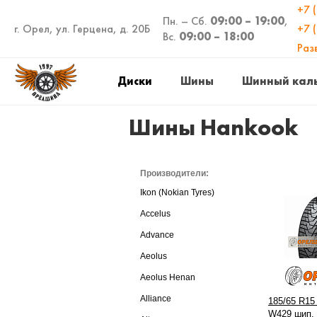
+7 
Пн. – Сб.
09:00 – 19:00
,
г. Орел, ул. Герцена, д. 20Б
+7 
Вс.
09:00 – 18:00
Раз
Диски
Шины
Шинный кал
Шины Hankook
Производители:
Ikon (Nokian Tyres)
Accelus
Advance
Aeolus
Aeolus Henan
Alliance
185/65 R15
W429 шип.