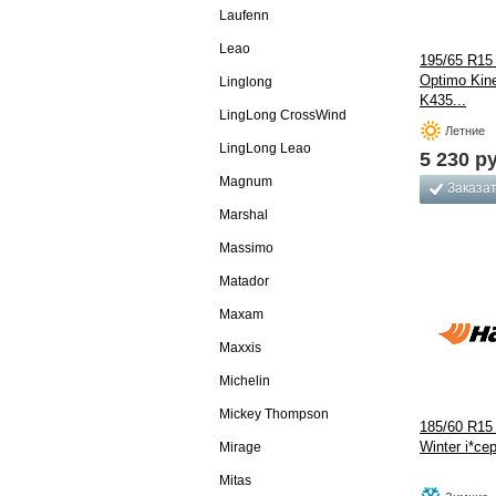
Laufenn
Leao
195/65 R15
Optimo Kin
Linglong
K435...
LingLong CrossWind
Летние
LingLong Leao
5 230
ру
Magnum
Заказа
Marshal
Massimo
Matador
Maxam
Maxxis
Michelin
Mickey Thompson
185/60 R15
Winter i*ce
Mirage
Mitas