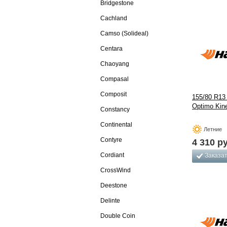
Bridgestone
Cachland
Camso (Solideal)
Centara
Chaoyang
Compasal
Composit
155/80 R13
Optimo Kin
Constancy
Continental
Летние
Contyre
4 310
ру
Cordiant
Заказа
CrossWind
Deestone
Delinte
Double Coin