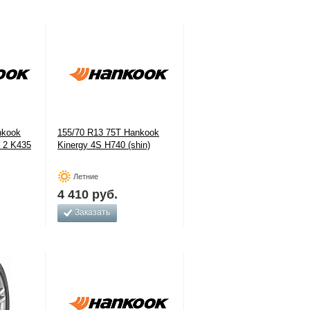
nkook
155/70 R13 75T Hankook
 2 K435
Kinergy 4S H740 (shin)
Летние
4 410
руб.
Заказать