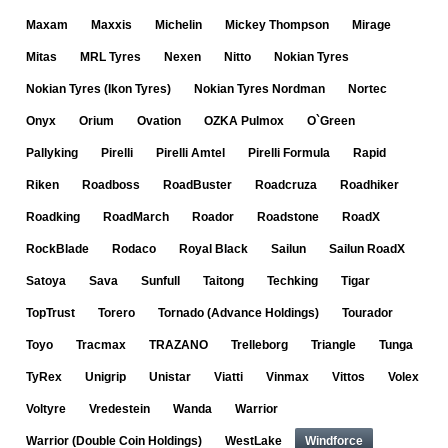
Maxam
Maxxis
Michelin
Mickey Thompson
Mirage
Mitas
MRL Tyres
Nexen
Nitto
Nokian Tyres
Nokian Tyres (Ikon Tyres)
Nokian Tyres Nordman
Nortec
Onyx
Orium
Ovation
OZKA Pulmox
O`Green
Pallyking
Pirelli
Pirelli Amtel
Pirelli Formula
Rapid
Riken
Roadboss
RoadBuster
Roadcruza
Roadhiker
Roadking
RoadMarch
Roador
Roadstone
RoadX
RockBlade
Rodaco
Royal Black
Sailun
Sailun RoadX
Satoya
Sava
Sunfull
Taitong
Techking
Tigar
TopTrust
Torero
Tornado (Advance Holdings)
Tourador
Toyo
Tracmax
TRAZANO
Trelleborg
Triangle
Tunga
TyRex
Unigrip
Unistar
Viatti
Vinmax
Vittos
Volex
Voltyre
Vredestein
Wanda
Warrior
Warrior (Double Coin Holdings)
WestLake
Windforce