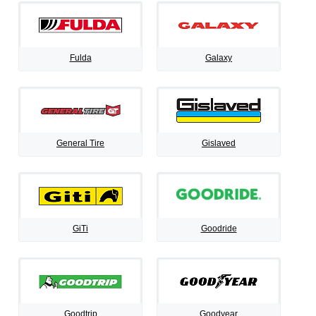
Fulda
Galaxy
General Tire
Gislaved
GiTi
Goodride
Goodtrip
Goodyear