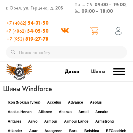
Пн. – Сб.
09:00 – 19:00
,
г. Орел, ул. Герцена, д. 20Б
Вс.
09:00 – 18:00
+7 (4862)
54-31-50
+7 (4862)
54-05-50
+7 (953)
819-27-78
Диски
Шины
Шины Windforce
Ikon (Nokian Tyres)
Accelus
Advance
Aeolus
Aeolus Henan
Alliance
Altenzo
Amtel
Annaite
Antares
Arivo
Armour
Armour Lande
Armstrong
Atlander
Attar
Autogreen
Bars
Belshina
BFGoodrich