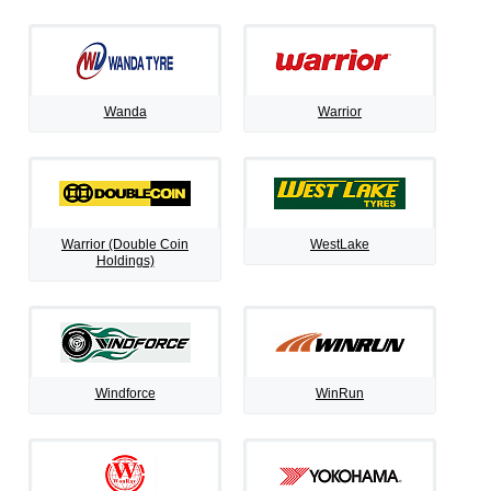
Wanda
Warrior
Warrior (Double Coin
WestLake
Holdings)
Windforce
WinRun