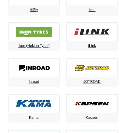
HiFly
Ikon
Ikon (Nokian Tyres)
iLink
Inroad
JOYROAD
Kama
Kapsen