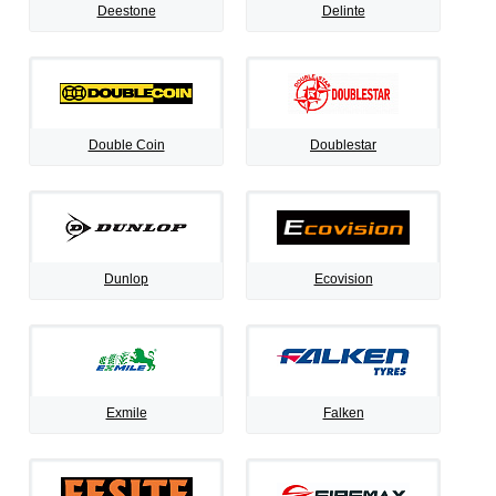
Deestone
Delinte
Double Coin
Doublestar
Dunlop
Ecovision
Exmile
Falken