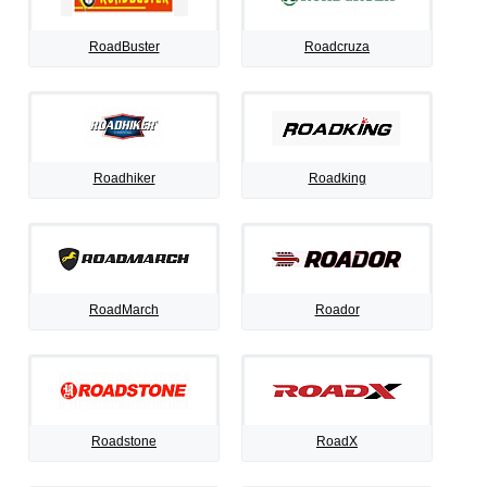
RoadBuster
Roadcruza
Roadhiker
Roadking
RoadMarch
Roador
Roadstone
RoadX