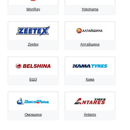
WonRay
Yokohama
Zeetex
Алтайшина
БШЗ
Кама
Омскшина
Antares