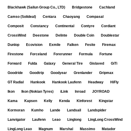
Blackhawk (Sailun Group Co., LTD)
Bridgestone
Cachland
Camso (Solideal)
Centara
Chaoyang
Compasal
Composit
Constancy
Continental
Contyre
Cordiant
CrossWind
Deestone
Delinte
Double Coin
Doublestar
Dunlop
Ecovision
Exmile
Falken
Fesite
Firemax
Firestone
Forceland
Forerunner
Formula
Fortune
Forward
Fulda
Galaxy
General Tire
Gislaved
GiTi
Goodride
Goodtrip
Goodyear
Grenlander
Gripmax
GT Radial
Hankook
Hankook Laufenn
Headway
HiFly
Ikon
Ikon (Nokian Tyres)
iLink
Inroad
JOYROAD
Kama
Kapsen
Kelly
Kenda
Kinforest
Kingstar
Kormoran
Kumho
Lande
Landsail
Landspider
Lanvigator
Laufenn
Leao
Linglong
LingLong CrossWind
LingLong Leao
Magnum
Marshal
Massimo
Matador