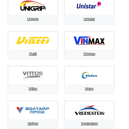
Unigrip
Unistar
Viatti
Vinmax
Vittos
Volex
Voltyre
Vredestein