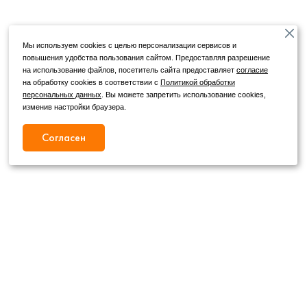
Мы используем cookies с целью персонализации сервисов и
повышения удобства пользования сайтом. Предоставляя разрешение
на использование файлов, посетитель сайта предоставляет
согласие
на обработку cookies в соответствии с
Политикой обработки
персональных данных
. Вы можете запретить использование cookies,
изменив настройки браузера.
Согласен
Режим работы
Как с нами связаться
+7 (4862) 54-31-50
Пн. – Сб.
09:00 – 19:00
,
+7 (4862) 54-05-50
Вс.
09:00 – 18:00
г. Орел, ул. Герцена, д. 20Б
Публичная оферта