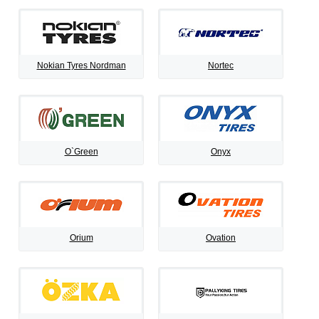
Nokian Tyres Nordman
Nortec
O`Green
Onyx
Orium
Ovation