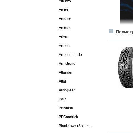
Altenzo
Amtel
Annaite
Antares
Arivo
Armour
Armour Lande
Armstrong
Atlander
Attar
Autogreen
Bars
Belshina
BFGoodrich
Blackhawk (Sailun Group Co., LTD)