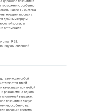
за дорожное покрытие в
и торможении, особенно
ламели-насосы и система
шины модернизирован с
ся двойным кордом.
носостойкостью и
го автомобиля.
Nordman RS2.
раницу обновлённой
едставляющая собой
 отличается тихой
и качествами при любой
, ни резкая смена одного
и усилителей в шашках
жное покрытие в любую
ожении, особенно на
ели-насосы и система