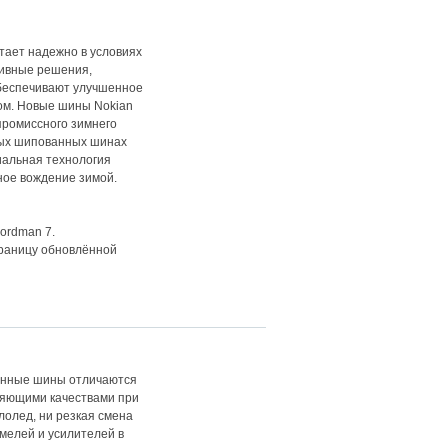
отает надежно в условиях
тивные решения,
обеспечивают улучшенное
ом. Новые шины Nokian
промиссного зимнего
ных шипованных шинах
иальная технология
ное вождение зимой.
ordman 7.
раницу обновлённой
ионные шины отличаются
ляющими качествами при
ололед, ни резкая смена
мелей и усилителей в