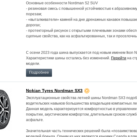
Основные особенности Nordman S2 SUV
- резиновая смесь с повышенной устойчивостью к абразивном
порезам;
- «выталкиватели» камней на дне дренажных канавок повышаю
дорогах;
- протекторный рисунок с открытыми плечевыми зонами обес
сцепные свойства, как на асфальтированных, так и проселочны
С осени 2023 года шина выпускается под новым именем Ikon 
Характеристики шины остались без изменений.
Перейти
на ст
модели.
Подробнее
Nokian Tyres Nordman SX3
Эксплуатационные свойства летней шины Nordman SX3 подоб
водительских навыков большинства владельцев компактных ле
Данная модель характеризуется комфортностью в управлении 
покрытии, акустическим комфортом, длительным сроком служ
асфальте.
Значительная часть технических решений была «позаимствов
моделей бренда. Одним из них являются канавки Coanda в пл