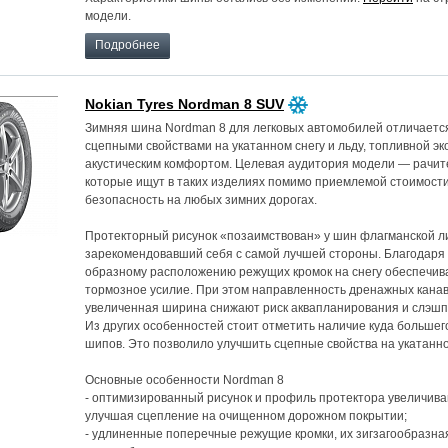
модели.
Подробнее
Nokian Tyres Nordman 8 SUV
Зимняя шина Nordman 8 для легковых автомобилей отличает
сцепными свойствами на укатанном снегу и льду, топливной э
акустическим комфортом. Целевая аудитория модели — рачит
которые ищут в таких изделиях помимо приемлемой стоимост
безопасность на любых зимних дорогах.
Протекторный рисунок «позаимствован» у шин флагманской л
зарекомендовавший себя с самой лучшей стороны. Благодаря 
образному расположению режущих кромок на снегу обеспечива
тормозное усилие. При этом направленность дренажных канав
увеличенная ширина снижают риск аквапланирования и слэшп
Из других особенностей стоит отметить наличие куда большег
шипов. Это позволило улучшить сцепные свойства на укатанном
Основные особенности Nordman 8
- оптимизированный рисунок и профиль протектора увеличива
улучшая сцепление на очищенном дорожном покрытии;
- удлиненные поперечные режущие кромки, их зигзагообразна