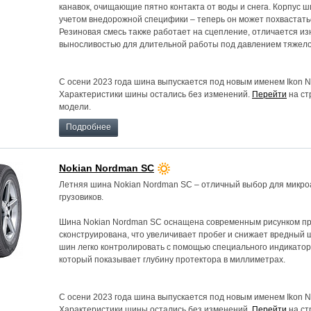
канавок, очищающие пятно контакта от воды и снега. Корпус 
учетом внедорожной специфики – теперь он может похвастать
Резиновая смесь также работает на сцепление, отличается из
выносливостью для длительной работы под давлением тяжело
С осени 2023 года шина выпускается под новым именем Ikon 
Характеристики шины остались без изменений.
Перейти
на ст
модели.
Подробнее
Nokian Nordman SC
Летняя шина Nokian Nordman SC – отличный выбор для микроа
грузовиков.
Шина Nokian Nordman SC оснащена современным рисунком пр
сконструирована, что увеличивает пробег и снижает вредный 
шин легко контролировать с помощью специального индикатор
который показывает глубину протектора в миллиметрах.
С осени 2023 года шина выпускается под новым именем Ikon 
Характеристики шины остались без изменений.
Перейти
на ст