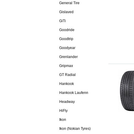
General Tire
Gislaved
GiTi
Goodride
Goodtrip
Goodyear
Grenlander
Gripmax
GT Radial
Hankook
Hankook Laufenn
Headway
HiFly
Ikon
Ikon (Nokian Tyres)