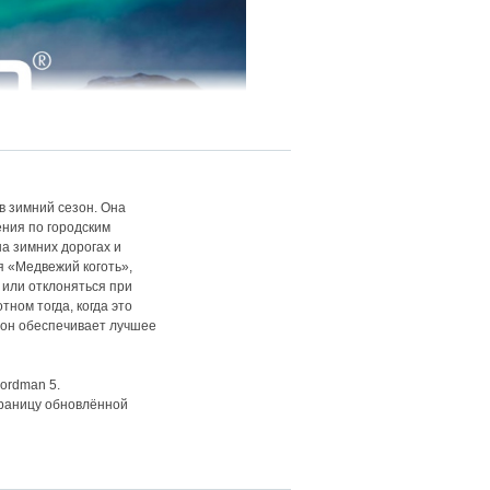
в зимний сезон. Она
ения по городским
а зимних дорогах и
я «Медвежий коготь»,
 или отклоняться при
ном тогда, когда это
зон обеспечивает лучшее
ordman 5.
раницу обновлённой