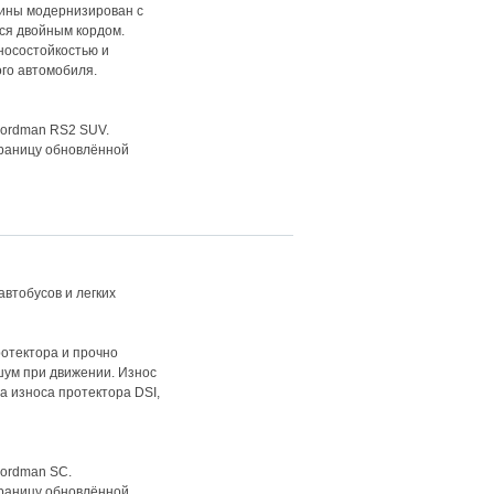
шины модернизирован с
ся двойным кордом.
носостойкостью и
го автомобиля.
Nordman RS2 SUV.
раницу обновлённой
втобусов и легких
отектора и прочно
шум при движении. Износ
а износа протектора DSI,
Nordman SC.
раницу обновлённой