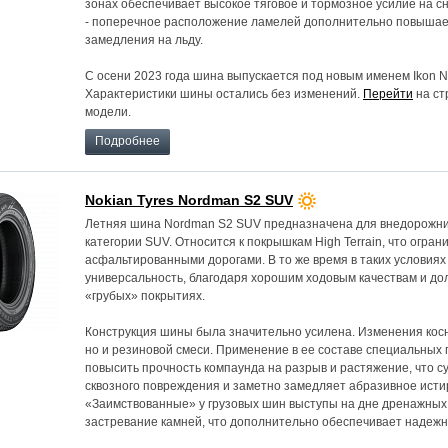
зонах обеспечивает высокое тяговое и тормозное усилие на сн
- поперечное расположение ламелей дополнительно повышае
замедления на льду.
С осени 2023 года шина выпускается под новым именем Ikon 
Характеристики шины остались без изменений.
Перейти
на ст
модели.
Подробнее
Nokian Tyres Nordman S2 SUV
Летняя шина Nordman S2 SUV предназначена для внедорожни
категории SUV. Относится к покрышкам High Terrain, что огра
асфальтированными дорогами. В то же время в таких условия
универсальность, благодаря хорошим ходовым качествам и до
«грубых» покрытиях.
Конструкция шины была значительно усилена. Изменения косну
но и резиновой смеси. Применение в ее составе специальных
повысить прочность компаунда на разрыв и растяжение, что с
сквозного повреждения и заметно замедляет абразивное исти
«Заимствованные» у грузовых шин выступы на дне дренажных
застревание камней, что дополнительно обеспечивает надежн