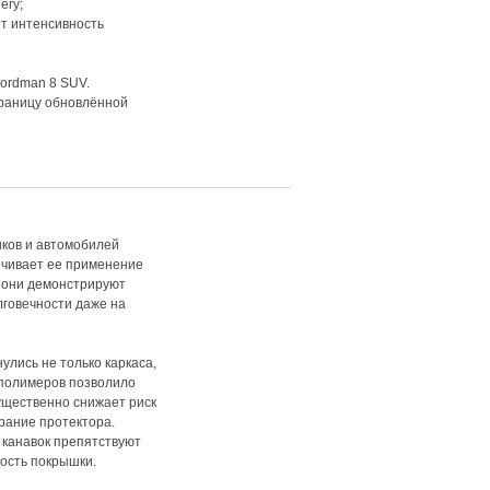
егу;
т интенсивность
Nordman 8 SUV.
раницу обновлённой
ков и автомобилей
ничивает ее применение
х они демонстрируют
лговечности даже на
лись не только каркаса,
 полимеров позволило
ущественно снижает риск
рание протектора.
 канавок препятствуют
ость покрышки.