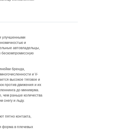
ся улучшенными
кономичностью и
ельные автовладельцы,
и бескомпромиссную
инейки бренда,
многочисленности и V-
ется высокое тяговое и
ок против движения и их
леннинга до минимума.
о, чем раньше количества
 снегу и льду.
ют пятно контакта,
я форма в плечевых