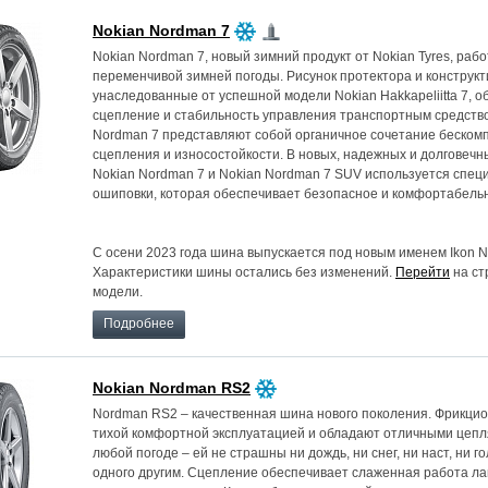
Nokian Nordman 7
Nokian Nordman 7, новый зимний продукт от Nokian Tyres, раб
переменчивой зимней погоды. Рисунок протектора и конструк
унаследованные от успешной модели Nokian Hakkapeliitta 7, 
сцепление и стабильность управления транспортным средств
Nordman 7 представляют собой органичное сочетание беском
сцепления и износостойкости. В новых, надежных и долговеч
Nokian Nordman 7 и Nokian Nordman 7 SUV используется спец
ошиповки, которая обеспечивает безопасное и комфортабель
С осени 2023 года шина выпускается под новым именем Ikon N
Характеристики шины остались без изменений.
Перейти
на ст
модели.
Подробнее
Nokian Nordman RS2
Nordman RS2 – качественная шина нового поколения. Фрикц
тихой комфортной эксплуатацией и обладают отличными цеп
любой погоде – ей не страшны ни дождь, ни снег, ни наст, ни г
одного другим. Сцепление обеспечивает слаженная работа ла