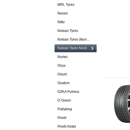
MRL Tyres
Nexen
Nitto
Nokian Tyres
Nokian Tyres (Ikon Tyres)
Nokian Tyres Nordman
Nortec
Onyx
Orium
Ovation
OZKA Pulmox
O`Green
Pallyking
Pirelli
Pirelli Amtel