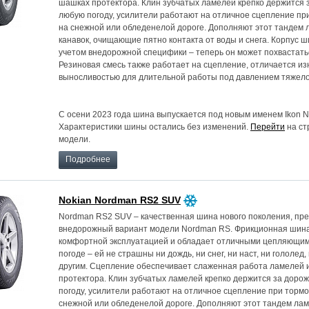
шашках протектора. Клин зубчатых ламелей крепко держится 
любую погоду, усилители работают на отличное сцепление пр
на снежной или обледенелой дороге. Дополняют этот тандем 
канавок, очищающие пятно контакта от воды и снега. Корпус 
учетом внедорожной специфики – теперь он может похвастать
Резиновая смесь также работает на сцепление, отличается из
выносливостью для длительной работы под давлением тяжело
С осени 2023 года шина выпускается под новым именем Ikon 
Характеристики шины остались без изменений.
Перейти
на ст
модели.
Подробнее
Nokian Nordman RS2 SUV
Nordman RS2 SUV – качественная шина нового поколения, пр
внедорожный вариант модели Nordman RS. Фрикционная шина
комфортной эксплуатацией и обладает отличными цепляющим
погоде – ей не страшны ни дождь, ни снег, ни наст, ни гололед
другим. Сцепление обеспечивает слаженная работа ламелей 
протектора. Клин зубчатых ламелей крепко держится за доро
погоду, усилители работают на отличное сцепление при торм
снежной или обледенелой дороге. Дополняют этот тандем лам