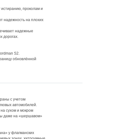
у истиранию, проколам и
т надежность на плохих
печивает надежные
х дорогах.
Nordman S2.
раницу обновлённой
раны с учетом
гковых автомобилей.
на сухом и мокром
бы даже на «шершавом»
ана» у флагманских
ечевых зонах, хитроумные