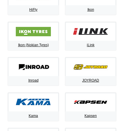
HiFly
Ikon
Ikon (Nokian Tyres)
iLink
Inroad
JOYROAD
Kama
Kapsen