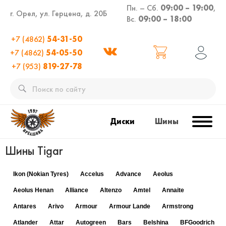
Пн. – Сб.
09:00 – 19:00
,
г. Орел, ул. Герцена, д. 20Б
Вс.
09:00 – 18:00
+7 (4862)
54-31-50
+7 (4862)
54-05-50
+7 (953)
819-27-78
Диски
Шины
Шины Tigar
Ikon (Nokian Tyres)
Accelus
Advance
Aeolus
Aeolus Henan
Alliance
Altenzo
Amtel
Annaite
Antares
Arivo
Armour
Armour Lande
Armstrong
Atlander
Attar
Autogreen
Bars
Belshina
BFGoodrich