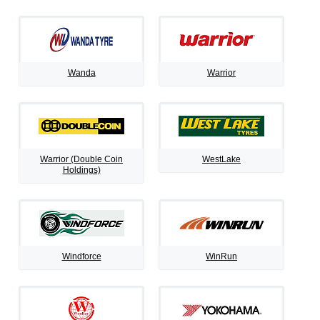
Wanda
Warrior
Warrior (Double Coin
WestLake
Holdings)
Windforce
WinRun