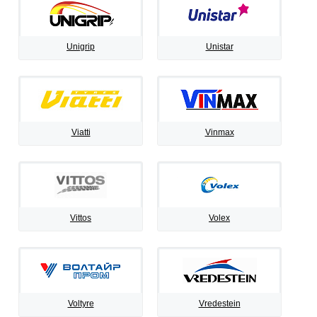
Unigrip
Unistar
Viatti
Vinmax
Vittos
Volex
Voltyre
Vredestein