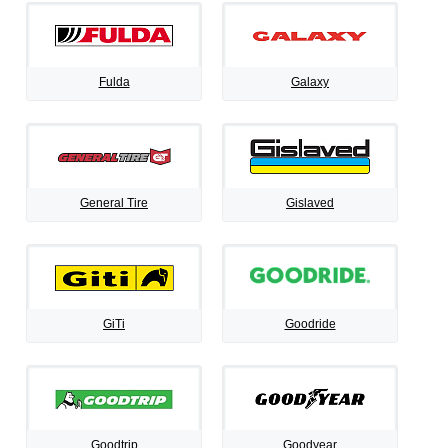
Fulda
Galaxy
General Tire
Gislaved
GiTi
Goodride
Goodtrip
Goodyear