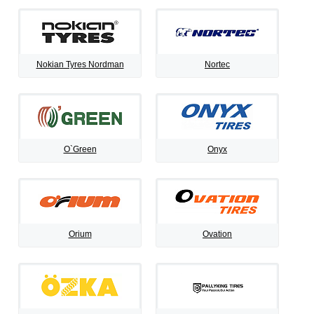
Nokian Tyres Nordman
Nortec
O`Green
Onyx
Orium
Ovation