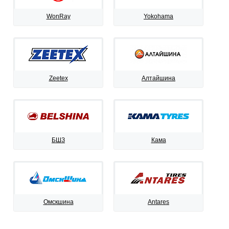
WonRay
Yokohama
Zeetex
Алтайшина
БШЗ
Кама
Омскшина
Antares