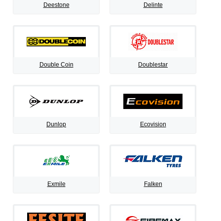
Deestone
Delinte
Double Coin
Doublestar
Dunlop
Ecovision
Exmile
Falken