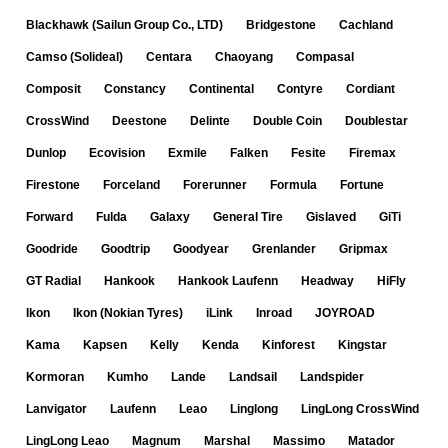
Blackhawk (Sailun Group Co., LTD)
Bridgestone
Cachland
Camso (Solideal)
Centara
Chaoyang
Compasal
Composit
Constancy
Continental
Contyre
Cordiant
CrossWind
Deestone
Delinte
Double Coin
Doublestar
Dunlop
Ecovision
Exmile
Falken
Fesite
Firemax
Firestone
Forceland
Forerunner
Formula
Fortune
Forward
Fulda
Galaxy
General Tire
Gislaved
GiTi
Goodride
Goodtrip
Goodyear
Grenlander
Gripmax
GT Radial
Hankook
Hankook Laufenn
Headway
HiFly
Ikon
Ikon (Nokian Tyres)
iLink
Inroad
JOYROAD
Kama
Kapsen
Kelly
Kenda
Kinforest
Kingstar
Kormoran
Kumho
Lande
Landsail
Landspider
Lanvigator
Laufenn
Leao
Linglong
LingLong CrossWind
LingLong Leao
Magnum
Marshal
Massimo
Matador