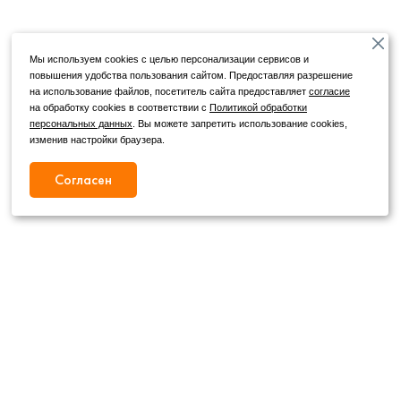
Мы используем cookies с целью персонализации сервисов и
повышения удобства пользования сайтом. Предоставляя разрешение
на использование файлов, посетитель сайта предоставляет
согласие
на обработку cookies в соответствии с
Политикой обработки
персональных данных
. Вы можете запретить использование cookies,
изменив настройки браузера.
Согласен
Режим работы
Как с нами связаться
+7 (4862) 54-31-50
Пн. – Сб.
09:00 – 19:00
,
+7 (4862) 54-05-50
Вс.
09:00 – 18:00
г. Орел, ул. Герцена, д. 20Б
Публичная оферта