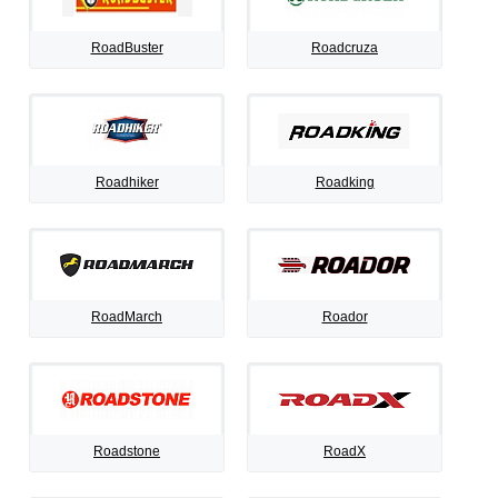
RoadBuster
Roadcruza
Roadhiker
Roadking
RoadMarch
Roador
Roadstone
RoadX