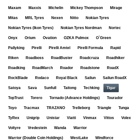
Maxam
Maxxis
Michelin
Mickey Thompson
Mirage
Mitas
MRL Tyres
Nexen
Nitto
Nokian Tyres
Nokian Tyres (Ikon Tyres)
Nokian Tyres Nordman
Nortec
Onyx
Orium
Ovation
OZKA Pulmox
O`Green
Pallyking
Pirelli
Pirelli Amtel
Pirelli Formula
Rapid
Riken
Roadboss
RoadBuster
Roadcruza
Roadhiker
Roadking
RoadMarch
Roador
Roadstone
RoadX
RockBlade
Rodaco
Royal Black
Sailun
Sailun RoadX
Satoya
Sava
Sunfull
Taitong
Techking
Tigar
TopTrust
Torero
Tornado (Advance Holdings)
Tourador
Toyo
Tracmax
TRAZANO
Trelleborg
Triangle
Tunga
TyRex
Unigrip
Unistar
Viatti
Vinmax
Vittos
Volex
Voltyre
Vredestein
Wanda
Warrior
Warrior (Double Coin Holdings)
WestLake
Windforce