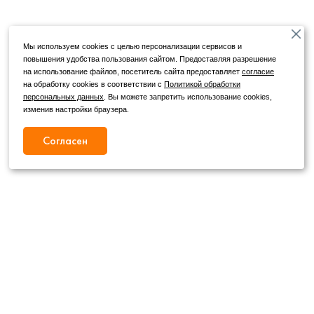
Мы используем cookies с целью персонализации сервисов и
повышения удобства пользования сайтом. Предоставляя разрешение
на использование файлов, посетитель сайта предоставляет
согласие
на обработку cookies в соответствии с
Политикой обработки
персональных данных
. Вы можете запретить использование cookies,
изменив настройки браузера.
Согласен
Режим работы
Как с нами связаться
+7 (4862) 54-31-50
Пн. – Сб.
09:00 – 19:00
,
+7 (4862) 54-05-50
Вс.
09:00 – 18:00
г. Орел, ул. Герцена, д. 20Б
Публичная оферта