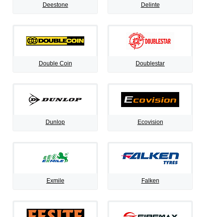
Deestone
Delinte
Double Coin
Doublestar
Dunlop
Ecovision
Exmile
Falken