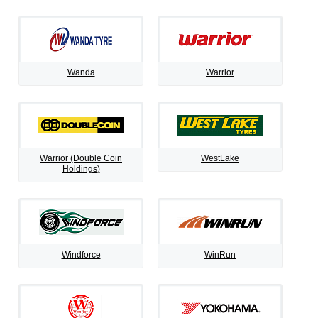
Wanda
Warrior
Warrior (Double Coin
WestLake
Holdings)
Windforce
WinRun