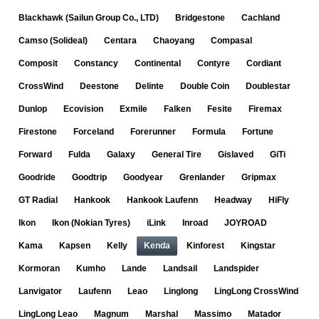
Blackhawk (Sailun Group Co., LTD)
Bridgestone
Cachland
Camso (Solideal)
Centara
Chaoyang
Compasal
Composit
Constancy
Continental
Contyre
Cordiant
CrossWind
Deestone
Delinte
Double Coin
Doublestar
Dunlop
Ecovision
Exmile
Falken
Fesite
Firemax
Firestone
Forceland
Forerunner
Formula
Fortune
Forward
Fulda
Galaxy
General Tire
Gislaved
GiTi
Goodride
Goodtrip
Goodyear
Grenlander
Gripmax
GT Radial
Hankook
Hankook Laufenn
Headway
HiFly
Ikon
Ikon (Nokian Tyres)
iLink
Inroad
JOYROAD
Kama
Kapsen
Kelly
Kenda
Kinforest
Kingstar
Kormoran
Kumho
Lande
Landsail
Landspider
Lanvigator
Laufenn
Leao
Linglong
LingLong CrossWind
LingLong Leao
Magnum
Marshal
Massimo
Matador