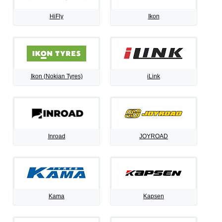
HiFly
Ikon
Ikon (Nokian Tyres)
iLink
Inroad
JOYROAD
Kama
Kapsen