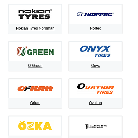
Nokian Tyres Nordman
Nortec
O`Green
Onyx
Orium
Ovation