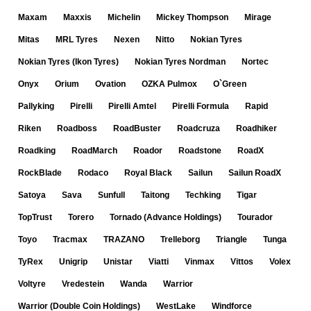
Maxam
Maxxis
Michelin
Mickey Thompson
Mirage
Mitas
MRL Tyres
Nexen
Nitto
Nokian Tyres
Nokian Tyres (Ikon Tyres)
Nokian Tyres Nordman
Nortec
Onyx
Orium
Ovation
OZKA Pulmox
O`Green
Pallyking
Pirelli
Pirelli Amtel
Pirelli Formula
Rapid
Riken
Roadboss
RoadBuster
Roadcruza
Roadhiker
Roadking
RoadMarch
Roador
Roadstone
RoadX
RockBlade
Rodaco
Royal Black
Sailun
Sailun RoadX
Satoya
Sava
Sunfull
Taitong
Techking
Tigar
TopTrust
Torero
Tornado (Advance Holdings)
Tourador
Toyo
Tracmax
TRAZANO
Trelleborg
Triangle
Tunga
TyRex
Unigrip
Unistar
Viatti
Vinmax
Vittos
Volex
Voltyre
Vredestein
Wanda
Warrior
Warrior (Double Coin Holdings)
WestLake
Windforce