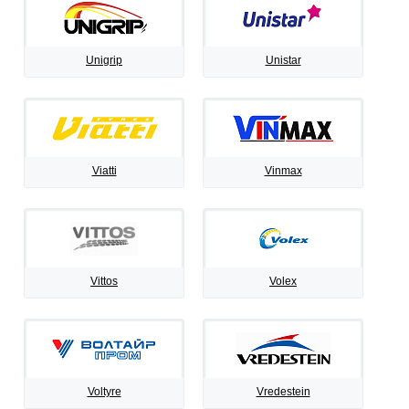
Unigrip
Unistar
Viatti
Vinmax
Vittos
Volex
Voltyre
Vredestein