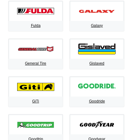
Fulda
Galaxy
General Tire
Gislaved
GiTi
Goodride
Goodtrip
Goodyear