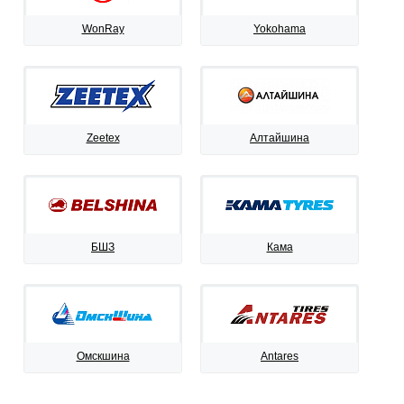
WonRay
Yokohama
Zeetex
Алтайшина
БШЗ
Кама
Омскшина
Antares