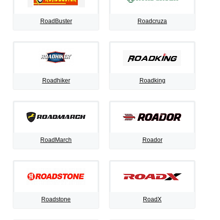
RoadBuster
Roadcruza
Roadhiker
Roadking
RoadMarch
Roador
Roadstone
RoadX