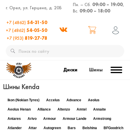
Пн. – Сб.
09:00 – 19:00
,
г. Орел, ул. Герцена, д. 20Б
Вс.
09:00 – 18:00
+7 (4862)
54-31-50
+7 (4862)
54-05-50
+7 (953)
819-27-78
Диски
Шины
Шины Kenda
Ikon (Nokian Tyres)
Accelus
Advance
Aeolus
Aeolus Henan
Alliance
Altenzo
Amtel
Annaite
Antares
Arivo
Armour
Armour Lande
Armstrong
Atlander
Attar
Autogreen
Bars
Belshina
BFGoodrich