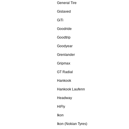
General Tire
Gislaved
GiTi
Goodride
Goodtrip
Goodyear
Grenlander
Gripmax
GT Radial
Hankook
Hankook Laufenn
Headway
HiFly
Ikon
Ikon (Nokian Tyres)