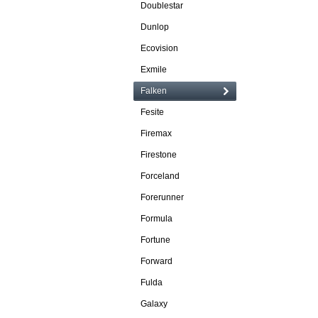
Doublestar
Dunlop
Ecovision
Exmile
Falken
Fesite
Firemax
Firestone
Forceland
Forerunner
Formula
Fortune
Forward
Fulda
Galaxy