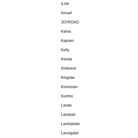
iLink
Inroad
JOYROAD
Kama
Kapsen
Kelly
Kenda
Kinforest
Kingstar
Kormoran
Kumho
Lande
Landsail
Landspider
Lanvigator