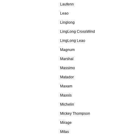
Laufenn
Leao
Linglong
LingLong CrossWind
LingLong Leao
Magnum
Marshal
Massimo
Matador
Maxam
Maxxis
Michelin
Mickey Thompson
Mirage
Mitas