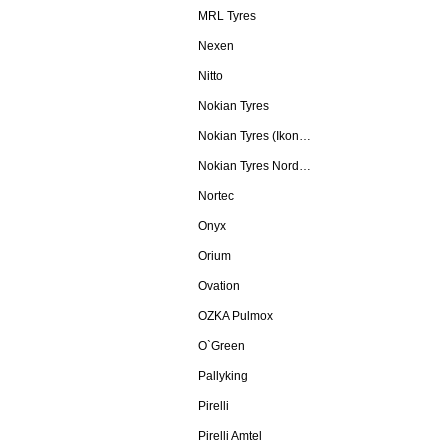
MRL Tyres
Nexen
Nitto
Nokian Tyres
Nokian Tyres (Ikon Tyres)
Nokian Tyres Nordman
Nortec
Onyx
Orium
Ovation
OZKA Pulmox
O`Green
Pallyking
Pirelli
Pirelli Amtel