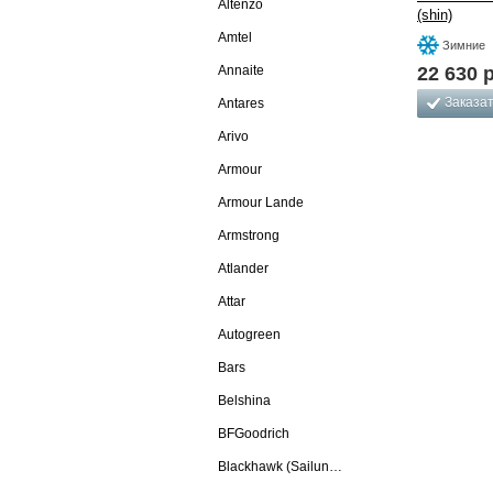
Altenzo
(shin)
Amtel
Зимние
Annaite
22 630
р
Заказа
Antares
Arivo
Armour
Armour Lande
Armstrong
Atlander
Attar
Autogreen
Bars
Belshina
BFGoodrich
Blackhawk (Sailun Group Co., LTD)