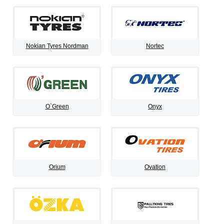
Nokian Tyres Nordman
Nortec
O`Green
Onyx
Orium
Ovation