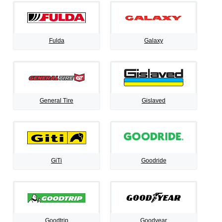
Fulda
Galaxy
General Tire
Gislaved
GiTi
Goodride
Goodtrip
Goodyear