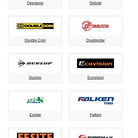
Deestone
Delinte
Double Coin
Doublestar
Dunlop
Ecovision
Exmile
Falken