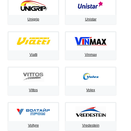
Unigrip
Unistar
Viatti
Vinmax
Vittos
Volex
Voltyre
Vredestein