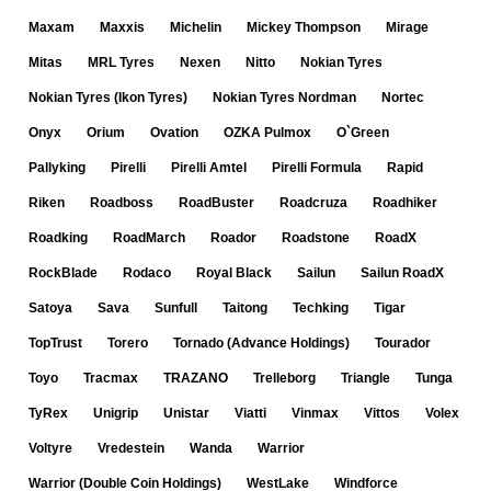
Maxam
Maxxis
Michelin
Mickey Thompson
Mirage
Mitas
MRL Tyres
Nexen
Nitto
Nokian Tyres
Nokian Tyres (Ikon Tyres)
Nokian Tyres Nordman
Nortec
Onyx
Orium
Ovation
OZKA Pulmox
O`Green
Pallyking
Pirelli
Pirelli Amtel
Pirelli Formula
Rapid
Riken
Roadboss
RoadBuster
Roadcruza
Roadhiker
Roadking
RoadMarch
Roador
Roadstone
RoadX
RockBlade
Rodaco
Royal Black
Sailun
Sailun RoadX
Satoya
Sava
Sunfull
Taitong
Techking
Tigar
TopTrust
Torero
Tornado (Advance Holdings)
Tourador
Toyo
Tracmax
TRAZANO
Trelleborg
Triangle
Tunga
TyRex
Unigrip
Unistar
Viatti
Vinmax
Vittos
Volex
Voltyre
Vredestein
Wanda
Warrior
Warrior (Double Coin Holdings)
WestLake
Windforce