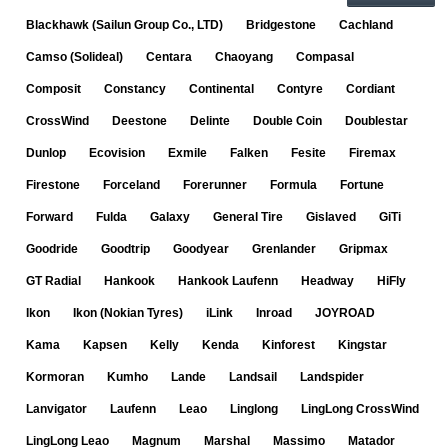
Blackhawk (Sailun Group Co., LTD)
Bridgestone
Cachland
Camso (Solideal)
Centara
Chaoyang
Compasal
Composit
Constancy
Continental
Contyre
Cordiant
CrossWind
Deestone
Delinte
Double Coin
Doublestar
Dunlop
Ecovision
Exmile
Falken
Fesite
Firemax
Firestone
Forceland
Forerunner
Formula
Fortune
Forward
Fulda
Galaxy
General Tire
Gislaved
GiTi
Goodride
Goodtrip
Goodyear
Grenlander
Gripmax
GT Radial
Hankook
Hankook Laufenn
Headway
HiFly
Ikon
Ikon (Nokian Tyres)
iLink
Inroad
JOYROAD
Kama
Kapsen
Kelly
Kenda
Kinforest
Kingstar
Kormoran
Kumho
Lande
Landsail
Landspider
Lanvigator
Laufenn
Leao
Linglong
LingLong CrossWind
LingLong Leao
Magnum
Marshal
Massimo
Matador