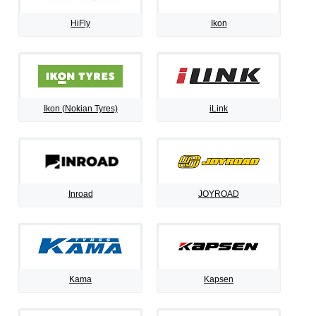
HiFly
Ikon
Ikon (Nokian Tyres)
iLink
Inroad
JOYROAD
Kama
Kapsen