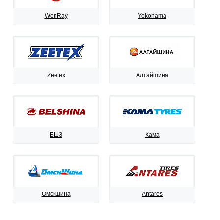
WonRay
Yokohama
Zeetex
Алтайшина
БШЗ
Кама
Омскшина
Antares