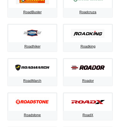
RoadBuster
Roadcruza
Roadhiker
Roadking
RoadMarch
Roador
Roadstone
RoadX