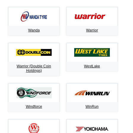
Wanda
Warrior
Warrior (Double Coin
WestLake
Holdings)
Windforce
WinRun