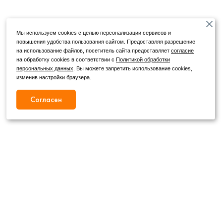
Мы используем cookies с целью персонализации сервисов и
повышения удобства пользования сайтом. Предоставляя разрешение
на использование файлов, посетитель сайта предоставляет
согласие
на обработку cookies в соответствии с
Политикой обработки
персональных данных
. Вы можете запретить использование cookies,
изменив настройки браузера.
Согласен
Режим работы
Как с нами связаться
+7 (4862) 54-31-50
Пн. – Сб.
09:00 – 19:00
,
+7 (4862) 54-05-50
Вс.
09:00 – 18:00
г. Орел, ул. Герцена, д. 20Б
Публичная оферта