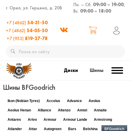
Пн. – Сб.
09:00 – 19:00
,
г. Орел, ул. Герцена, д. 20Б
Вс.
09:00 – 18:00
+7 (4862)
54-31-50
+7 (4862)
54-05-50
+7 (953)
819-27-78
Диски
Шины
Шины BFGoodrich
Ikon (Nokian Tyres)
Accelus
Advance
Aeolus
Aeolus Henan
Alliance
Altenzo
Amtel
Annaite
Antares
Arivo
Armour
Armour Lande
Armstrong
Atlander
Attar
Autogreen
Bars
Belshina
BFGoodrich