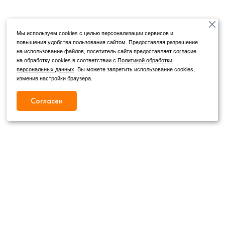
Мы используем cookies с целью персонализации сервисов и
повышения удобства пользования сайтом. Предоставляя разрешение
на использование файлов, посетитель сайта предоставляет
согласие
на обработку cookies в соответствии с
Политикой обработки
персональных данных
. Вы можете запретить использование cookies,
изменив настройки браузера.
Согласен
Режим работы
Как с нами связаться
+7 (4862) 54-31-50
Пн. – Сб.
09:00 – 19:00
,
+7 (4862) 54-05-50
Вс.
09:00 – 18:00
г. Орел, ул. Герцена, д. 20Б
Публичная оферта