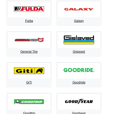
Fulda
Galaxy
General Tire
Gislaved
GiTi
Goodride
Goodtrip
Goodyear