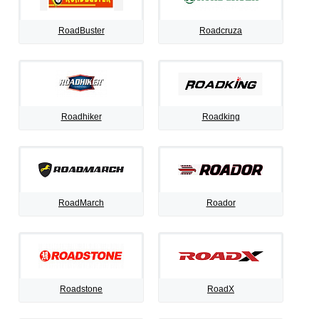
RoadBuster
Roadcruza
Roadhiker
Roadking
RoadMarch
Roador
Roadstone
RoadX