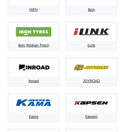
HiFly
Ikon
Ikon (Nokian Tyres)
iLink
Inroad
JOYROAD
Kama
Kapsen