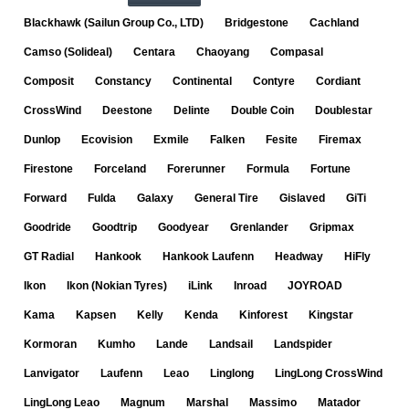
Blackhawk (Sailun Group Co., LTD)
Bridgestone
Cachland
Camso (Solideal)
Centara
Chaoyang
Compasal
Composit
Constancy
Continental
Contyre
Cordiant
CrossWind
Deestone
Delinte
Double Coin
Doublestar
Dunlop
Ecovision
Exmile
Falken
Fesite
Firemax
Firestone
Forceland
Forerunner
Formula
Fortune
Forward
Fulda
Galaxy
General Tire
Gislaved
GiTi
Goodride
Goodtrip
Goodyear
Grenlander
Gripmax
GT Radial
Hankook
Hankook Laufenn
Headway
HiFly
Ikon
Ikon (Nokian Tyres)
iLink
Inroad
JOYROAD
Kama
Kapsen
Kelly
Kenda
Kinforest
Kingstar
Kormoran
Kumho
Lande
Landsail
Landspider
Lanvigator
Laufenn
Leao
Linglong
LingLong CrossWind
LingLong Leao
Magnum
Marshal
Massimo
Matador