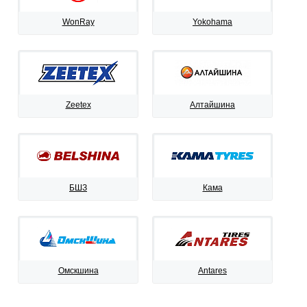
WonRay
Yokohama
Zeetex
Алтайшина
БШЗ
Кама
Омскшина
Antares