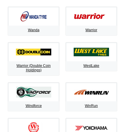
Wanda
Warrior
Warrior (Double Coin
WestLake
Holdings)
Windforce
WinRun