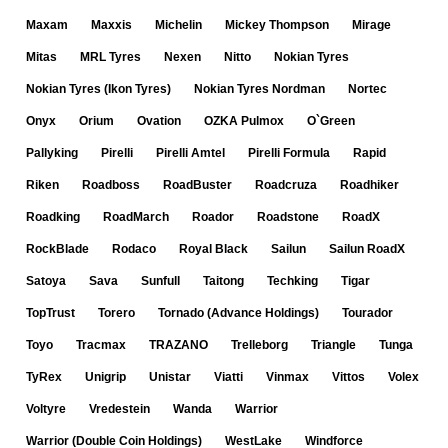
Maxam
Maxxis
Michelin
Mickey Thompson
Mirage
Mitas
MRL Tyres
Nexen
Nitto
Nokian Tyres
Nokian Tyres (Ikon Tyres)
Nokian Tyres Nordman
Nortec
Onyx
Orium
Ovation
OZKA Pulmox
O`Green
Pallyking
Pirelli
Pirelli Amtel
Pirelli Formula
Rapid
Riken
Roadboss
RoadBuster
Roadcruza
Roadhiker
Roadking
RoadMarch
Roador
Roadstone
RoadX
RockBlade
Rodaco
Royal Black
Sailun
Sailun RoadX
Satoya
Sava
Sunfull
Taitong
Techking
Tigar
TopTrust
Torero
Tornado (Advance Holdings)
Tourador
Toyo
Tracmax
TRAZANO
Trelleborg
Triangle
Tunga
TyRex
Unigrip
Unistar
Viatti
Vinmax
Vittos
Volex
Voltyre
Vredestein
Wanda
Warrior
Warrior (Double Coin Holdings)
WestLake
Windforce