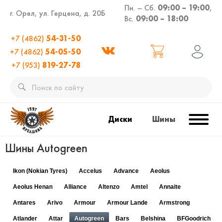
Пн. – Сб.
09:00 – 19:00
,
г. Орел, ул. Герцена, д. 20Б
Вс.
09:00 – 18:00
+7 (4862)
54-31-50
+7 (4862)
54-05-50
+7 (953)
819-27-78
Диски
Шины
Шины Autogreen
Ikon (Nokian Tyres)
Accelus
Advance
Aeolus
Aeolus Henan
Alliance
Altenzo
Amtel
Annaite
Antares
Arivo
Armour
Armour Lande
Armstrong
Atlander
Attar
Autogreen
Bars
Belshina
BFGoodrich