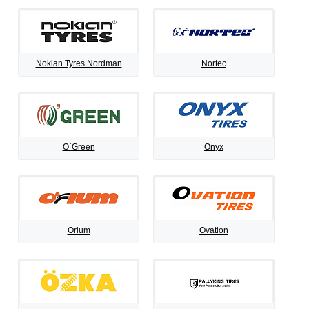
Nokian Tyres Nordman
Nortec
O`Green
Onyx
Orium
Ovation