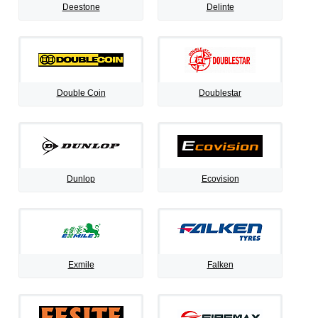
Deestone
Delinte
Double Coin
Doublestar
Dunlop
Ecovision
Exmile
Falken