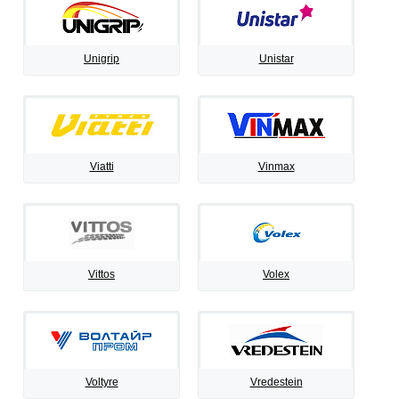
Unigrip
Unistar
Viatti
Vinmax
Vittos
Volex
Voltyre
Vredestein