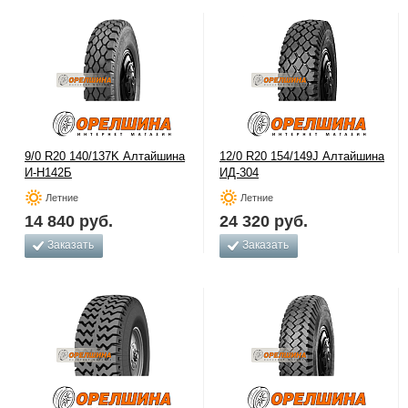
9/0 R20 140/137K Алтайшина
12/0 R20 154/149J Алтайшина
И-Н142Б
ИД-304
Летние
Летние
14 840
руб.
24 320
руб.
Заказать
Заказать