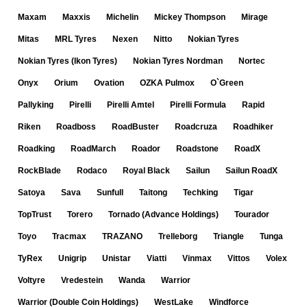
Maxam
Maxxis
Michelin
Mickey Thompson
Mirage
Mitas
MRL Tyres
Nexen
Nitto
Nokian Tyres
Nokian Tyres (Ikon Tyres)
Nokian Tyres Nordman
Nortec
Onyx
Orium
Ovation
OZKA Pulmox
O`Green
Pallyking
Pirelli
Pirelli Amtel
Pirelli Formula
Rapid
Riken
Roadboss
RoadBuster
Roadcruza
Roadhiker
Roadking
RoadMarch
Roador
Roadstone
RoadX
RockBlade
Rodaco
Royal Black
Sailun
Sailun RoadX
Satoya
Sava
Sunfull
Taitong
Techking
Tigar
TopTrust
Torero
Tornado (Advance Holdings)
Tourador
Toyo
Tracmax
TRAZANO
Trelleborg
Triangle
Tunga
TyRex
Unigrip
Unistar
Viatti
Vinmax
Vittos
Volex
Voltyre
Vredestein
Wanda
Warrior
Warrior (Double Coin Holdings)
WestLake
Windforce