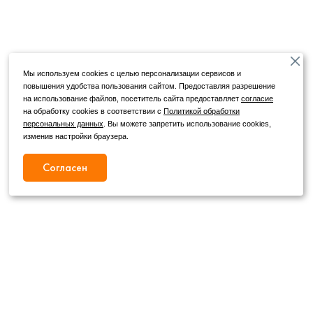
Мы используем cookies с целью персонализации сервисов и
повышения удобства пользования сайтом. Предоставляя разрешение
на использование файлов, посетитель сайта предоставляет
согласие
на обработку cookies в соответствии с
Политикой обработки
персональных данных
. Вы можете запретить использование cookies,
изменив настройки браузера.
Согласен
Режим работы
Как с нами связаться
+7 (4862) 54-31-50
Пн. – Сб.
09:00 – 19:00
,
+7 (4862) 54-05-50
Вс.
09:00 – 18:00