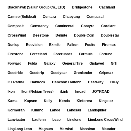
Blackhawk (Sailun Group Co., LTD)
Bridgestone
Cachland
Camso (Solideal)
Centara
Chaoyang
Compasal
Composit
Constancy
Continental
Contyre
Cordiant
CrossWind
Deestone
Delinte
Double Coin
Doublestar
Dunlop
Ecovision
Exmile
Falken
Fesite
Firemax
Firestone
Forceland
Forerunner
Formula
Fortune
Forward
Fulda
Galaxy
General Tire
Gislaved
GiTi
Goodride
Goodtrip
Goodyear
Grenlander
Gripmax
GT Radial
Hankook
Hankook Laufenn
Headway
HiFly
Ikon
Ikon (Nokian Tyres)
iLink
Inroad
JOYROAD
Kama
Kapsen
Kelly
Kenda
Kinforest
Kingstar
Kormoran
Kumho
Lande
Landsail
Landspider
Lanvigator
Laufenn
Leao
Linglong
LingLong CrossWind
LingLong Leao
Magnum
Marshal
Massimo
Matador