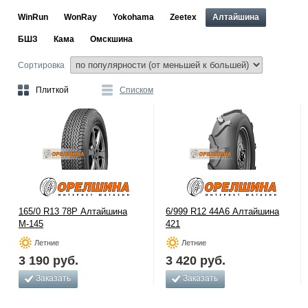
WinRun
WonRay
Yokohama
Zeetex
Алтайшина
БШЗ
Кама
Омскшина
Сортировка
Плиткой
Списком
165/0 R13 78P Алтайшина
6/999 R12 44A6 Алтайшина
М-145
421
Летние
Летние
3 190
руб.
3 420
руб.
Заказать
Заказать