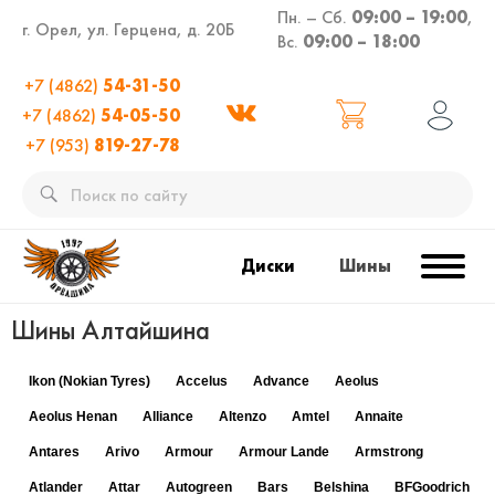
Пн. – Сб.
09:00 – 19:00
,
г. Орел, ул. Герцена, д. 20Б
Вс.
09:00 – 18:00
+7 (4862)
54-31-50
+7 (4862)
54-05-50
+7 (953)
819-27-78
Диски
Шины
Шины Алтайшина
Ikon (Nokian Tyres)
Accelus
Advance
Aeolus
Aeolus Henan
Alliance
Altenzo
Amtel
Annaite
Antares
Arivo
Armour
Armour Lande
Armstrong
Atlander
Attar
Autogreen
Bars
Belshina
BFGoodrich