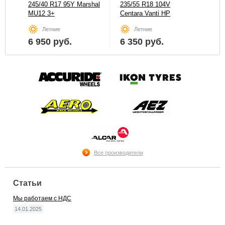
245/40 R17 95Y Marshal
235/55 R18 104V
195
MU12 3+
Centara Vanti HP
Nblu
Летние
Летние
6 950
руб.
6 350
руб.
4 
Все производители
Статьи
Мы работаем с НДС
14.01.2025