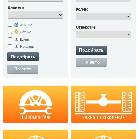
Диаметр
Кол-во
Зимние
Отверстие
Летние
Шипы
Не шипы
Подобрать
Подобрать
По авто
По авто