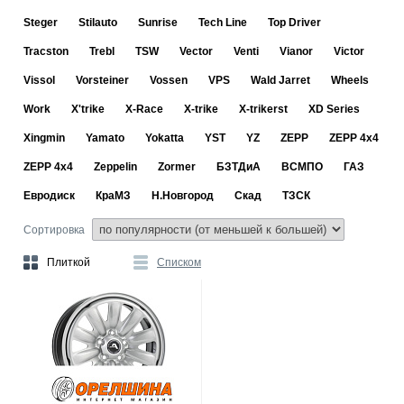
Steger
Stilauto
Sunrise
Tech Line
Top Driver
Tracston
Trebl
TSW
Vector
Venti
Vianor
Victor
Vissol
Vorsteiner
Vossen
VPS
Wald Jarret
Wheels
Work
X'trike
X-Race
X-trike
X-trikerst
XD Series
Xingmin
Yamato
Yokatta
YST
YZ
ZEPP
ZEPP 4x4
ZEPP 4х4
Zeppelin
Zormer
БЗТДиА
ВСМПО
ГАЗ
Евродиск
КраМЗ
Н.Новгород
Скад
ТЗСК
Сортировка
Плиткой
Списком