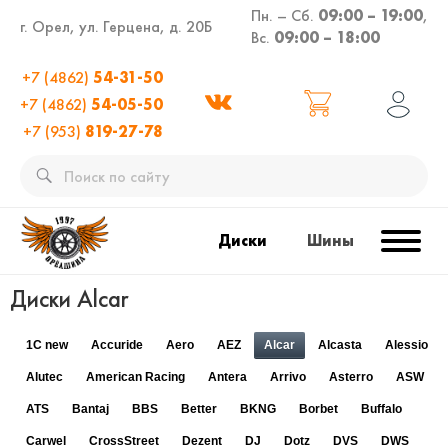
Пн. – Сб.
09:00 – 19:00
,
г. Орел, ул. Герцена, д. 20Б
Вс.
09:00 – 18:00
+7 (4862)
54-31-50
+7 (4862)
54-05-50
+7 (953)
819-27-78
Диски
Шины
Диски Alcar
1C new
Accuride
Aero
AEZ
Alcar
Alcasta
Alessio
Alutec
American Racing
Antera
Arrivo
Asterro
ASW
ATS
Bantaj
BBS
Better
BKNG
Borbet
Buffalo
Carwel
CrossStreet
Dezent
DJ
Dotz
DVS
DWS