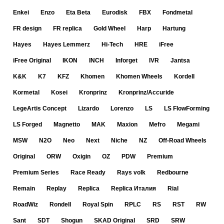
Enkei
Enzo
Eta Beta
Eurodisk
FBX
Fondmetal
FR design
FR replica
Gold Wheel
Harp
Hartung
Hayes
Hayes Lemmerz
Hi-Tech
HRE
iFree
iFree Original
IKON
INCH
Inforget
IVR
Jantsa
K&K
K7
KFZ
Khomen
Khomen Wheels
Kordell
Kormetal
Kosei
Kronprinz
Kronprinz/Accuride
LegeArtis Concept
Lizardo
Lorenzo
LS
LS FlowForming
LS Forged
Magnetto
MAK
Maxion
Mefro
Megami
MSW
N2O
Neo
Next
Niche
NZ
Off-Road Wheels
Original
ORW
Oxigin
OZ
PDW
Premium
Premium Series
Race Ready
Rays volk
Redbourne
Remain
Replay
Replica
Replica Италия
Rial
RoadWiz
Rondell
Royal Spin
RPLC
RS
RST
RW
Sant
SDT
Shogun
SKAD Original
SRD
SRW