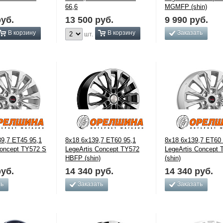
66,6
MGMFP (shin)
уб.
13 500
руб.
9 990
руб.
В корзину
В корзину
Заказать
шт.
39,7 ET45 95,1
8x18 6x139,7 ET60 95,1
8x18 6x139,7 ET60 
Concept TY572 S
LegeArtis Concept TY572
LegeArtis Concept 
HBFP (shin)
(shin)
уб.
14 340
руб.
14 340
руб.
ть
Заказать
Заказать