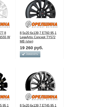
77,8
8,5x20 6x139,7 ET60 95,1
 NS55 W
LegeArtis Concept TY572
MB (shin)
19 260
руб.
Заказать
5 95,1
8,5x20 6x139,7 ET45 95,1