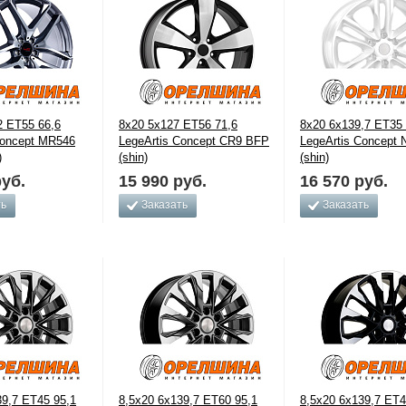
2 ET55 66,6
8x20 5x127 ET56 71,6
8x20 6x139,7 ET35 
Concept MR546
LegeArtis Concept CR9 BFP
LegeArtis Concept
)
(shin)
(shin)
уб.
15 990
руб.
16 570
руб.
ть
Заказать
Заказать
39,7 ET45 95,1
8,5x20 6x139,7 ET60 95,1
8,5x20 6x139,7 ET4