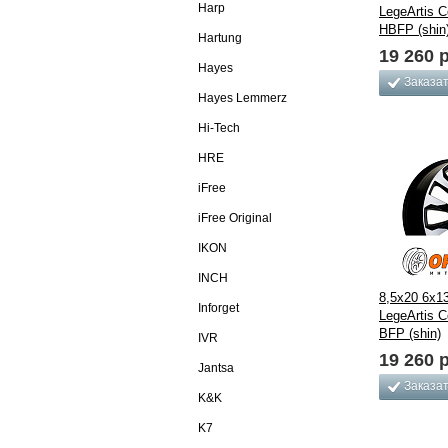
Harp
LegeArtis 
HBFP (shin
Hartung
19 260
р
Hayes
Заказа
Hayes Lemmerz
Hi-Tech
HRE
iFree
iFree Original
IKON
INCH
8,5x20 6x1
Inforget
LegeArtis 
BFP (shin)
IVR
19 260
р
Jantsa
Заказа
K&K
K7