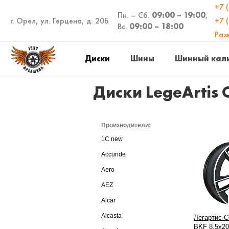
+7 
Пн. – Сб.
09:00 – 19:00
,
г. Орел, ул. Герцена, д. 20Б
+7 
Вс.
09:00 – 18:00
Раз
Диски
Шины
Шинный кал
Диски LegeArtis 
Производители:
1C new
Accuride
Aero
AEZ
Alcar
Alcasta
Легартис 
BKF 8,5x20