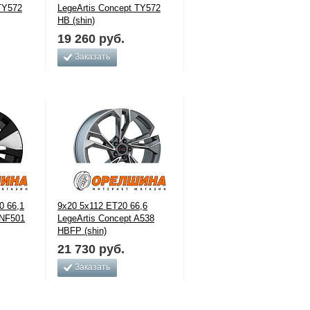
TY572
LegeArtis Concept TY572
HB (shin)
19 260
руб.
Заказать
0 66,1
9x20 5x112 ET20 66,6
INF501
LegeArtis Concept A538
HBFP (shin)
21 730
руб.
Заказать