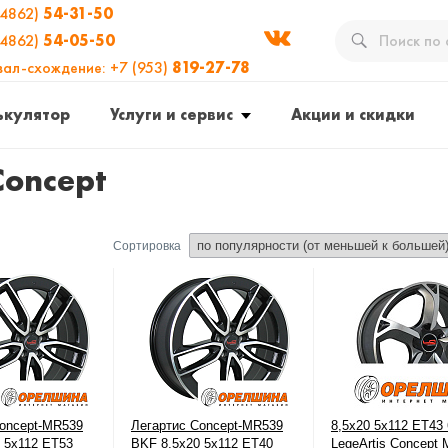
(4862)
54-31-50
(4862)
54-05-50
вал-схождение: +7 (953)
819-27-78
ькулятор
Услуги и сервис
Акции и скидки
Concept
Сортировка
Concept-MR539
Легартис Concept-MR539
8,5x20 5x112 ET43 
 5x112 ЕТ53
BKF 8,5x20 5x112 ЕТ40
LegeArtis Concept