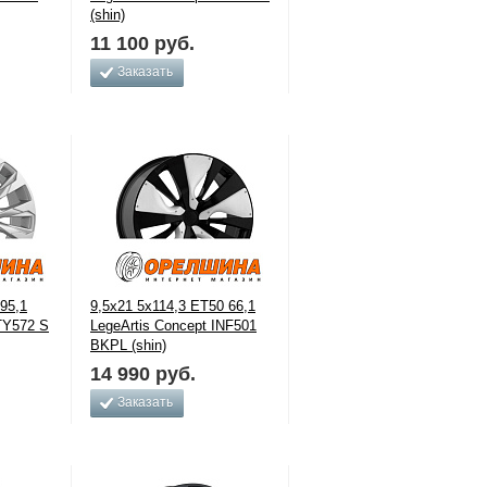
(shin)
11 100
руб.
Заказать
95,1
9,5x21 5x114,3 ET50 66,1
TY572 S
LegeArtis Concept INF501
BKPL (shin)
14 990
руб.
Заказать