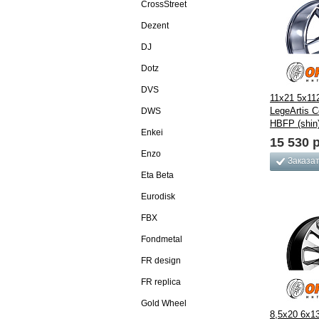
CrossStreet
Dezent
DJ
Dotz
DVS
11x21 5x11
LegeArtis 
DWS
HBFP (shin
Enkei
15 530
р
Enzo
Заказа
Eta Beta
Eurodisk
FBX
Fondmetal
FR design
FR replica
Gold Wheel
8,5x20 6x1