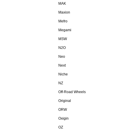
MAK
Maxion
Mefro
Megami
MSW
N2O
Neo
Next
Niche
NZ
Off-Road Wheels
Original
ORW
Oxigin
OZ