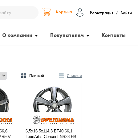
Корзина
Регистрация
Войти
/
О компании
Покупателям
Контакты
Плиткой
Списком
66,6
6,5x16 5x114,3 ET40 66,1
 MR507
LegeArtis Concept NS38 HB