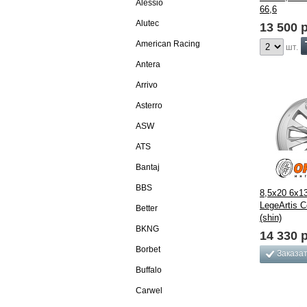
Alessio
66,6
Alutec
13 500
р
American Racing
шт.
Antera
Arrivo
Asterro
ASW
ATS
Bantaj
BBS
8,5x20 6x1
LegeArtis 
Better
(shin)
BKNG
14 330
р
Borbet
Заказа
Buffalo
Carwel