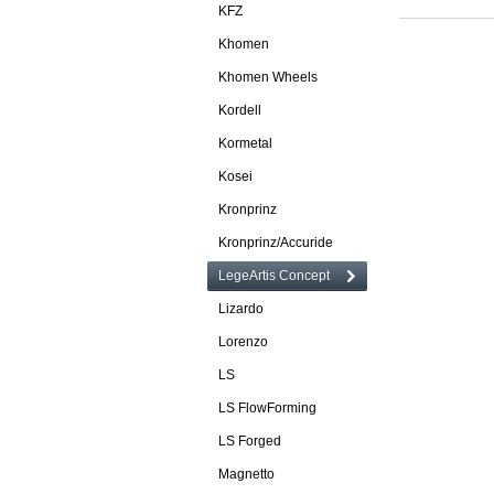
KFZ
Khomen
Khomen Wheels
Kordell
Kormetal
Kosei
Kronprinz
Kronprinz/Accuride
LegeArtis Concept
Lizardo
Lorenzo
LS
LS FlowForming
LS Forged
Magnetto