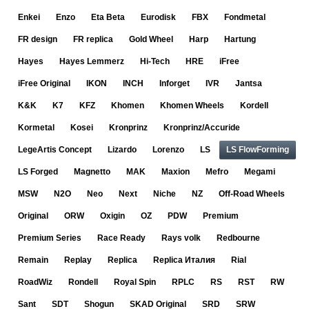
Enkei
Enzo
Eta Beta
Eurodisk
FBX
Fondmetal
FR design
FR replica
Gold Wheel
Harp
Hartung
Hayes
Hayes Lemmerz
Hi-Tech
HRE
iFree
iFree Original
IKON
INCH
Inforget
IVR
Jantsa
K&K
K7
KFZ
Khomen
Khomen Wheels
Kordell
Kormetal
Kosei
Kronprinz
Kronprinz/Accuride
LegeArtis Concept
Lizardo
Lorenzo
LS
LS FlowForming
LS Forged
Magnetto
MAK
Maxion
Mefro
Megami
MSW
N2O
Neo
Next
Niche
NZ
Off-Road Wheels
Original
ORW
Oxigin
OZ
PDW
Premium
Premium Series
Race Ready
Rays volk
Redbourne
Remain
Replay
Replica
Replica Италия
Rial
RoadWiz
Rondell
Royal Spin
RPLC
RS
RST
RW
Sant
SDT
Shogun
SKAD Original
SRD
SRW