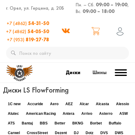
Пн. – Сб.
09:00 – 19:00
,
г. Орел, ул. Герцена, д. 20Б
Вс.
09:00 – 18:00
+7 (4862)
54-31-50
+7 (4862)
54-05-50
+7 (953)
819-27-78
Диски
Шины
Диски LS FlowForming
1C new
Accuride
Aero
AEZ
Alcar
Alcasta
Alessio
Alutec
American Racing
Antera
Arrivo
Asterro
ASW
ATS
Bantaj
BBS
Better
BKNG
Borbet
Buffalo
Carwel
CrossStreet
Dezent
DJ
Dotz
DVS
DWS