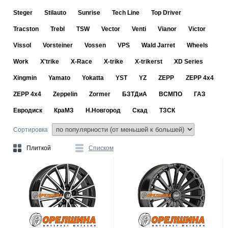
Steger
Stilauto
Sunrise
Tech Line
Top Driver
Tracston
Trebl
TSW
Vector
Venti
Vianor
Victor
Vissol
Vorsteiner
Vossen
VPS
Wald Jarret
Wheels
Work
X'trike
X-Race
X-trike
X-trikerst
XD Series
Xingmin
Yamato
Yokatta
YST
YZ
ZEPP
ZEPP 4x4
ZEPP 4х4
Zeppelin
Zormer
БЗТДиА
ВСМПО
ГАЗ
Евродиск
КраМЗ
Н.Новгород
Скад
ТЗСК
Сортировка
Плиткой
Списком