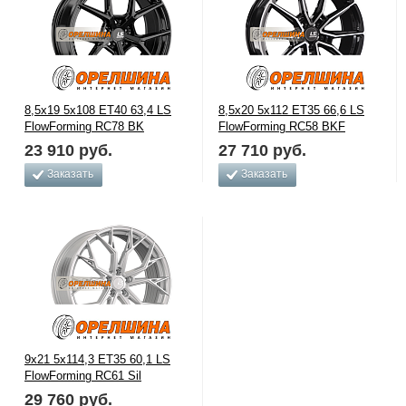
8,5x19 5x108 ET40 63,4 LS
8,5x20 5x112 ET35 66,6 LS
FlowForming RC78 BK
FlowForming RC58 BKF
23 910
руб.
27 710
руб.
Заказать
Заказать
9x21 5x114,3 ET35 60,1 LS
FlowForming RC61 Sil
29 760
руб.