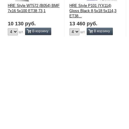
HRE Style WT572 (B054) BMF
HRE Style P101 (YX114)
7х16 5x100 ЕТ38 73,1
Gloss Black 8,5х18 5x114,3
ЕТ38...
10 130
руб.
13 460
руб.
В корзину
В корзину
шт.
шт.