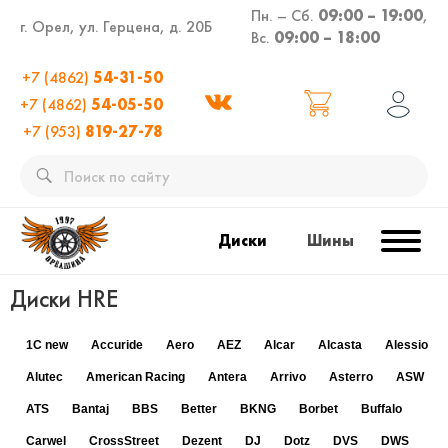
Пн. – Сб.
09:00 – 19:00
,
г. Орел, ул. Герцена, д. 20Б
Вс.
09:00 – 18:00
+7 (4862)
54-31-50
+7 (4862)
54-05-50
+7 (953)
819-27-78
Диски
Шины
Диски HRE
1C new
Accuride
Aero
AEZ
Alcar
Alcasta
Alessio
Alutec
American Racing
Antera
Arrivo
Asterro
ASW
ATS
Bantaj
BBS
Better
BKNG
Borbet
Buffalo
Carwel
CrossStreet
Dezent
DJ
Dotz
DVS
DWS