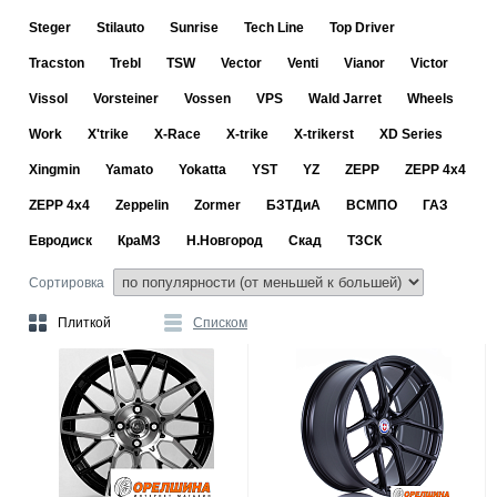
Steger
Stilauto
Sunrise
Tech Line
Top Driver
Tracston
Trebl
TSW
Vector
Venti
Vianor
Victor
Vissol
Vorsteiner
Vossen
VPS
Wald Jarret
Wheels
Work
X'trike
X-Race
X-trike
X-trikerst
XD Series
Xingmin
Yamato
Yokatta
YST
YZ
ZEPP
ZEPP 4x4
ZEPP 4х4
Zeppelin
Zormer
БЗТДиА
ВСМПО
ГАЗ
Евродиск
КраМЗ
Н.Новгород
Скад
ТЗСК
Сортировка
Плиткой
Списком