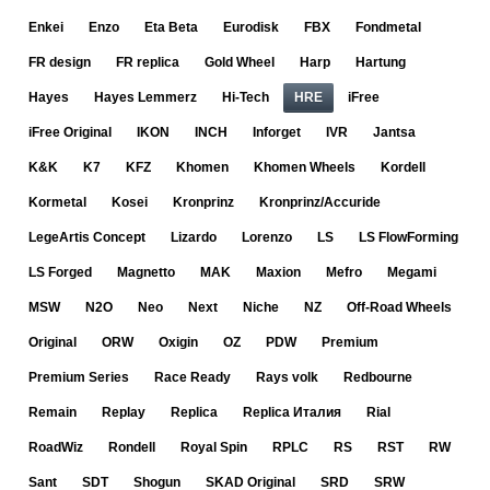
Enkei
Enzo
Eta Beta
Eurodisk
FBX
Fondmetal
FR design
FR replica
Gold Wheel
Harp
Hartung
Hayes
Hayes Lemmerz
Hi-Tech
HRE
iFree
iFree Original
IKON
INCH
Inforget
IVR
Jantsa
K&K
K7
KFZ
Khomen
Khomen Wheels
Kordell
Kormetal
Kosei
Kronprinz
Kronprinz/Accuride
LegeArtis Concept
Lizardo
Lorenzo
LS
LS FlowForming
LS Forged
Magnetto
MAK
Maxion
Mefro
Megami
MSW
N2O
Neo
Next
Niche
NZ
Off-Road Wheels
Original
ORW
Oxigin
OZ
PDW
Premium
Premium Series
Race Ready
Rays volk
Redbourne
Remain
Replay
Replica
Replica Италия
Rial
RoadWiz
Rondell
Royal Spin
RPLC
RS
RST
RW
Sant
SDT
Shogun
SKAD Original
SRD
SRW