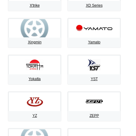
X'trike
XD Series
Xingmin
Yamato
Yokatta
YST
YZ
ZEPP