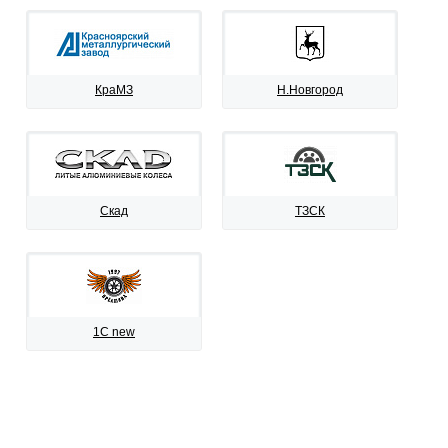
КраМЗ
Н.Новгород
Скад
ТЗСК
1C new