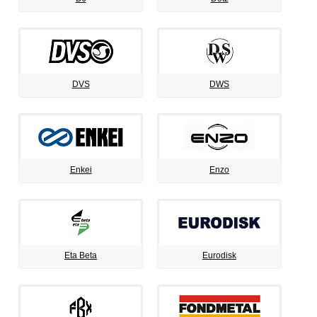
DVS
DWS
Enkei
Enzo
Eta Beta
Eurodisk