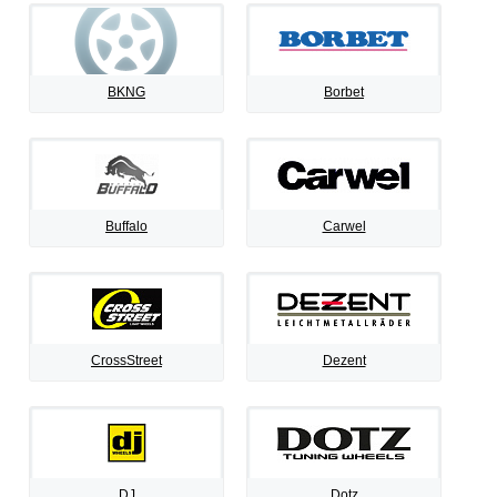
BKNG
Borbet
Buffalo
Carwel
CrossStreet
Dezent
DJ
Dotz