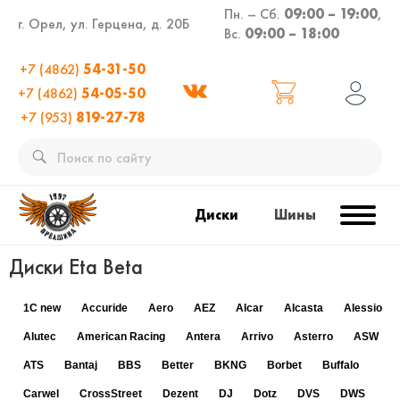
Пн. – Сб.
09:00 – 19:00
,
г. Орел, ул. Герцена, д. 20Б
Вс.
09:00 – 18:00
+7 (4862)
54-31-50
+7 (4862)
54-05-50
+7 (953)
819-27-78
Диски
Шины
Диски Eta Beta
1C new
Accuride
Aero
AEZ
Alcar
Alcasta
Alessio
Alutec
American Racing
Antera
Arrivo
Asterro
ASW
ATS
Bantaj
BBS
Better
BKNG
Borbet
Buffalo
Carwel
CrossStreet
Dezent
DJ
Dotz
DVS
DWS