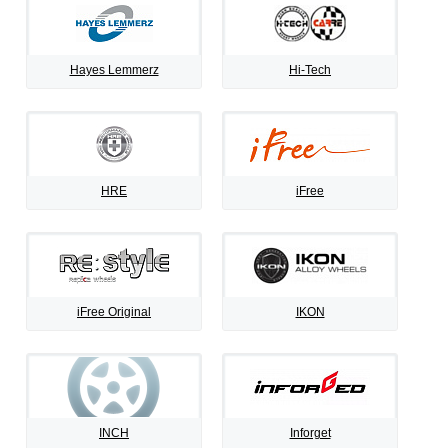
Hayes Lemmerz
Hi-Tech
HRE
iFree
iFree Original
IKON
INCH
Inforget