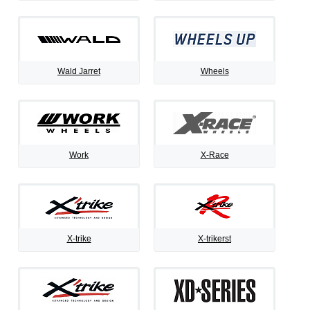
Wald Jarret
Wheels
Work
X-Race
X-trike
X-trikerst