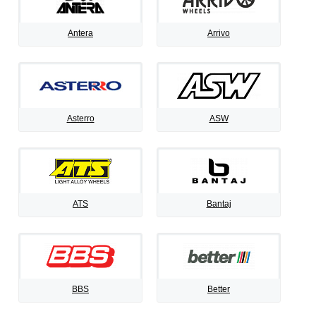
Antera
Arrivo
Asterro
ASW
ATS
Bantaj
BBS
Better