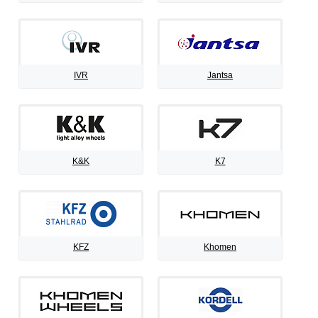
IVR
Jantsa
K&K
K7
KFZ
Khomen