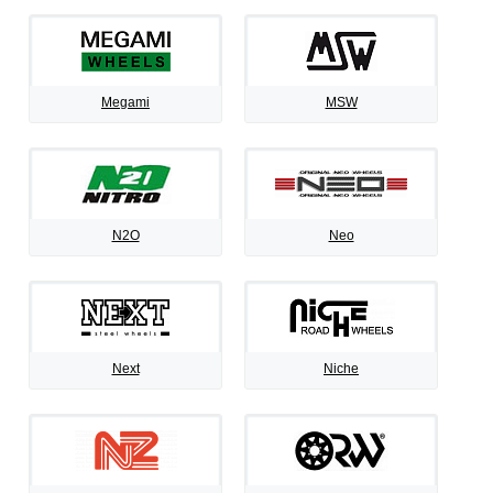
Megami
MSW
N2O
Neo
Next
Niche