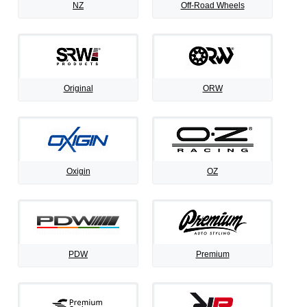
NZ
Off-Road Wheels
Original
ORW
Oxigin
OZ
PDW
Premium