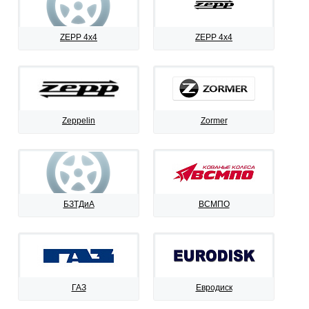
ZEPP 4x4
ZEPP 4х4
Zeppelin
Zormer
БЗТДиА
ВСМПО
ГАЗ
Евродиск