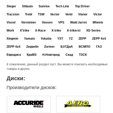
Steger
Stilauto
Sunrise
Tech Line
Top Driver
Tracston
Trebl
TSW
Vector
Venti
Vianor
Victor
Vissol
Vorsteiner
Vossen
VPS
Wald Jarret
Wheels
Work
X'trike
X-Race
X-trike
X-trikerst
XD Series
Xingmin
Yamato
Yokatta
YST
YZ
ZEPP
ZEPP 4x4
ZEPP 4х4
Zeppelin
Zormer
БЗТДиА
ВСМПО
ГАЗ
Евродиск
КраМЗ
Н.Новгород
Скад
ТЗСК
К сожалению, данный раздел пуст. Вы можете поискать необходимые
товары в других.
Диски:
Производители дисков: