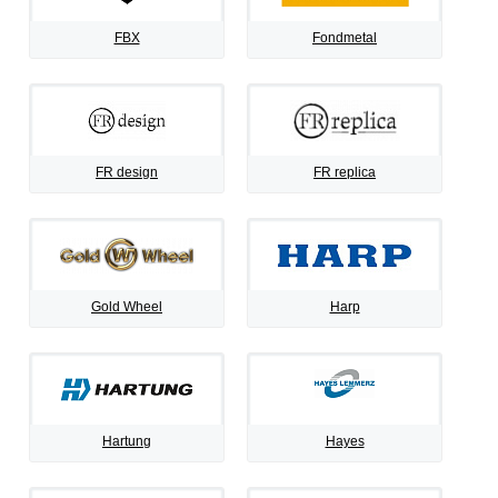
FBX
Fondmetal
FR design
FR replica
Gold Wheel
Harp
Hartung
Hayes