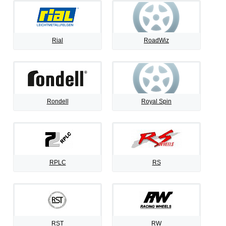
Rial
RoadWiz
Rondell
Royal Spin
RPLC
RS
RST
RW