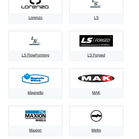
Lorenzo
LS
LS FlowForming
LS Forged
Magnetto
MAK
Maxion
Mefro