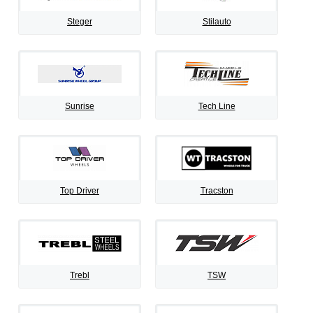
Steger
Stilauto
Sunrise
Tech Line
Top Driver
Tracston
Trebl
TSW