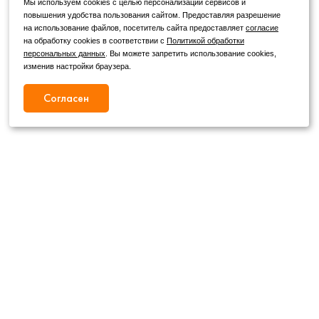
Мы используем cookies с целью персонализации сервисов и
повышения удобства пользования сайтом. Предоставляя разрешение
на использование файлов, посетитель сайта предоставляет
согласие
на обработку cookies в соответствии с
Политикой обработки
персональных данных
. Вы можете запретить использование cookies,
изменив настройки браузера.
Согласен
Режим работы
Как с нами связаться
+7 (4862) 54-31-50
Пн. – Сб.
09:00 – 19:00
,
+7 (4862) 54-05-50
Вс.
09:00 – 18:00
г. Орел, ул. Герцена, д. 20Б
Публичная оферта
wheels@orelshina.ru
Политика конфиденциальности