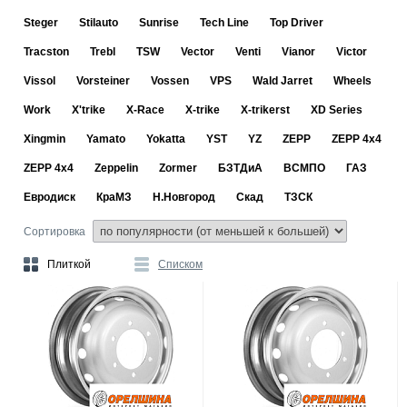
Steger
Stilauto
Sunrise
Tech Line
Top Driver
Tracston
Trebl
TSW
Vector
Venti
Vianor
Victor
Vissol
Vorsteiner
Vossen
VPS
Wald Jarret
Wheels
Work
X'trike
X-Race
X-trike
X-trikerst
XD Series
Xingmin
Yamato
Yokatta
YST
YZ
ZEPP
ZEPP 4x4
ZEPP 4х4
Zeppelin
Zormer
БЗТДиА
ВСМПО
ГАЗ
Евродиск
КраМЗ
Н.Новгород
Скад
ТЗСК
Сортировка
Плиткой
Списком