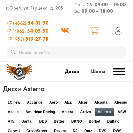
Пн. – Сб.
09:00 – 19:00
,
г. Орел, ул. Герцена, д. 20Б
Вс.
09:00 – 18:00
+7 (4862)
54-31-50
+7 (4862)
54-05-50
+7 (953)
819-27-78
Диски
Шины
Диски Asterro
1C new
Accuride
Aero
AEZ
Alcar
Alcasta
Alessio
Alutec
American Racing
Antera
Arrivo
Asterro
ASW
ATS
Bantaj
BBS
Better
BKNG
Borbet
Buffalo
Carwel
CrossStreet
Dezent
DJ
Dotz
DVS
DWS