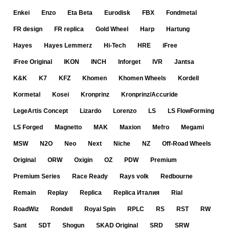
Enkei
Enzo
Eta Beta
Eurodisk
FBX
Fondmetal
FR design
FR replica
Gold Wheel
Harp
Hartung
Hayes
Hayes Lemmerz
Hi-Tech
HRE
iFree
iFree Original
IKON
INCH
Inforget
IVR
Jantsa
K&K
K7
KFZ
Khomen
Khomen Wheels
Kordell
Kormetal
Kosei
Kronprinz
Kronprinz/Accuride
LegeArtis Concept
Lizardo
Lorenzo
LS
LS FlowForming
LS Forged
Magnetto
MAK
Maxion
Mefro
Megami
MSW
N2O
Neo
Next
Niche
NZ
Off-Road Wheels
Original
ORW
Oxigin
OZ
PDW
Premium
Premium Series
Race Ready
Rays volk
Redbourne
Remain
Replay
Replica
Replica Италия
Rial
RoadWiz
Rondell
Royal Spin
RPLC
RS
RST
RW
Sant
SDT
Shogun
SKAD Original
SRD
SRW