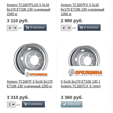
Asterro TC1607PLUS 5,5x16
Asterro TC1607FX 5,5x16
6x170 ЕТ106 130 усиленный
6x170 ЕТ106 130 усиленный
1500 кг
1350 кг
3 110
руб.
2 990
руб.
В корзину
В корзину
шт.
шт.
Asterro TC1607F 5,5x16 6x170
5,5x16 6x170 ET106 130,1
ЕТ106 130 усиленный 1250 кг
Asterro TC1607CX S (shin)
3 310
руб.
3 360
руб.
В корзину
Заказать
шт.