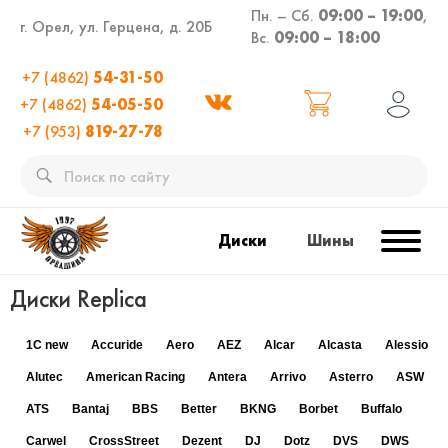
Пн. – Сб.
09:00 – 19:00
,
г. Орел, ул. Герцена, д. 20Б
Вс.
09:00 – 18:00
+7 (4862)
54-31-50
+7 (4862)
54-05-50
+7 (953)
819-27-78
Диски
Шины
Диски Replica
1C new
Accuride
Aero
AEZ
Alcar
Alcasta
Alessio
Alutec
American Racing
Antera
Arrivo
Asterro
ASW
ATS
Bantaj
BBS
Better
BKNG
Borbet
Buffalo
Carwel
CrossStreet
Dezent
DJ
Dotz
DVS
DWS