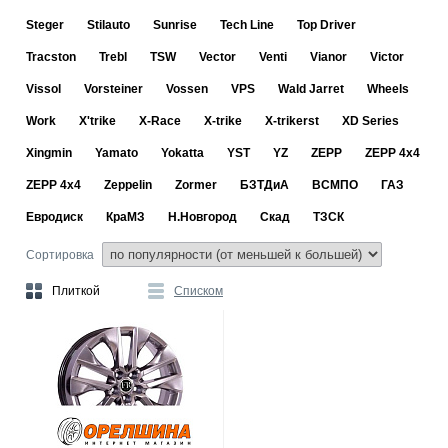
Steger
Stilauto
Sunrise
Tech Line
Top Driver
Tracston
Trebl
TSW
Vector
Venti
Vianor
Victor
Vissol
Vorsteiner
Vossen
VPS
Wald Jarret
Wheels
Work
X'trike
X-Race
X-trike
X-trikerst
XD Series
Xingmin
Yamato
Yokatta
YST
YZ
ZEPP
ZEPP 4x4
ZEPP 4х4
Zeppelin
Zormer
БЗТДиА
ВСМПО
ГАЗ
Евродиск
КраМЗ
Н.Новгород
Скад
ТЗСК
Сортировка
Плиткой
Списком