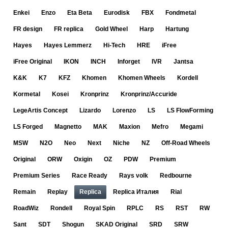
Enkei
Enzo
Eta Beta
Eurodisk
FBX
Fondmetal
FR design
FR replica
Gold Wheel
Harp
Hartung
Hayes
Hayes Lemmerz
Hi-Tech
HRE
iFree
iFree Original
IKON
INCH
Inforget
IVR
Jantsa
K&K
K7
KFZ
Khomen
Khomen Wheels
Kordell
Kormetal
Kosei
Kronprinz
Kronprinz/Accuride
LegeArtis Concept
Lizardo
Lorenzo
LS
LS FlowForming
LS Forged
Magnetto
MAK
Maxion
Mefro
Megami
MSW
N2O
Neo
Next
Niche
NZ
Off-Road Wheels
Original
ORW
Oxigin
OZ
PDW
Premium
Premium Series
Race Ready
Rays volk
Redbourne
Remain
Replay
Replica
Replica Италия
Rial
RoadWiz
Rondell
Royal Spin
RPLC
RS
RST
RW
Sant
SDT
Shogun
SKAD Original
SRD
SRW