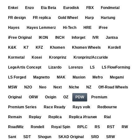
Enkei
Enzo
Eta Beta
Eurodisk
FBX
Fondmetal
FR design
FR replica
Gold Wheel
Harp
Hartung
Hayes
Hayes Lemmerz
Hi-Tech
HRE
iFree
iFree Original
IKON
INCH
Inforget
IVR
Jantsa
K&K
K7
KFZ
Khomen
Khomen Wheels
Kordell
Kormetal
Kosei
Kronprinz
Kronprinz/Accuride
LegeArtis Concept
Lizardo
Lorenzo
LS
LS FlowForming
LS Forged
Magnetto
MAK
Maxion
Mefro
Megami
MSW
N2O
Neo
Next
Niche
NZ
Off-Road Wheels
Original
ORW
Oxigin
OZ
PDW
Premium
Premium Series
Race Ready
Rays volk
Redbourne
Remain
Replay
Replica
Replica Италия
Rial
RoadWiz
Rondell
Royal Spin
RPLC
RS
RST
RW
Sant
SDT
Shogun
SKAD Original
SRD
SRW