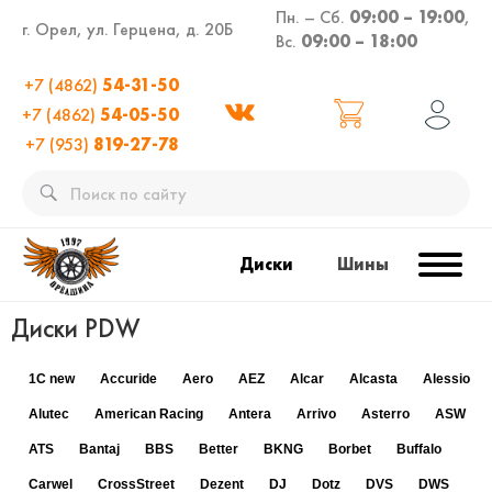
Пн. – Сб.
09:00 – 19:00
,
г. Орел, ул. Герцена, д. 20Б
Вс.
09:00 – 18:00
+7 (4862)
54-31-50
+7 (4862)
54-05-50
+7 (953)
819-27-78
Диски
Шины
Диски PDW
1C new
Accuride
Aero
AEZ
Alcar
Alcasta
Alessio
Alutec
American Racing
Antera
Arrivo
Asterro
ASW
ATS
Bantaj
BBS
Better
BKNG
Borbet
Buffalo
Carwel
CrossStreet
Dezent
DJ
Dotz
DVS
DWS