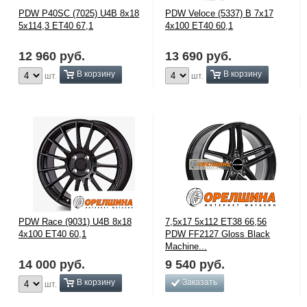
PDW P40SC (7025) U4B 8x18
PDW Veloce (5337) B 7x17
5x114,3 ЕТ40 67,1
4x100 ЕТ40 60,1
12 960
руб.
13 690
руб.
В корзину
В корзину
шт.
шт.
PDW Race (9031) U4B 8x18
7,5x17 5x112 ET38 66,56
4x100 ЕТ40 60,1
PDW FF2127 Gloss Black
Machine...
14 000
руб.
9 540
руб.
В корзину
Заказать
шт.