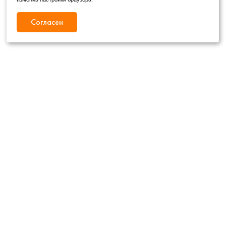
Согласен
Режим работы
Как с нами связаться
+7 (4862) 54-31-50
Пн. – Сб.
09:00 – 19:00
,
+7 (4862) 54-05-50
Вс.
09:00 – 18:00
г. Орел, ул. Герцена, д. 20Б
Публичная оферта
wheels@orelshina.ru
Политика конфиденциальности
Каталог
Шины
Диски