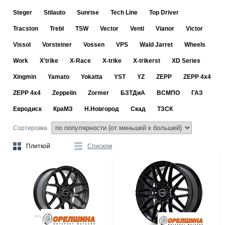
Steger
Stilauto
Sunrise
Tech Line
Top Driver
Tracston
Trebl
TSW
Vector
Venti
Vianor
Victor
Vissol
Vorsteiner
Vossen
VPS
Wald Jarret
Wheels
Work
X'trike
X-Race
X-trike
X-trikerst
XD Series
Xingmin
Yamato
Yokatta
YST
YZ
ZEPP
ZEPP 4x4
ZEPP 4х4
Zeppelin
Zormer
БЗТДиА
ВСМПО
ГАЗ
Евродиск
КраМЗ
Н.Новгород
Скад
ТЗСК
Сортировка
Плиткой
Списком