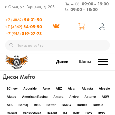
Пн. – Сб.
09:00 – 19:00
,
г. Орел, ул. Герцена, д. 20Б
Вс.
09:00 – 18:00
+7 (4862)
54-31-50
+7 (4862)
54-05-50
+7 (953)
819-27-78
Диски
Шины
Диски Mefro
1C new
Accuride
Aero
AEZ
Alcar
Alcasta
Alessio
Alutec
American Racing
Antera
Arrivo
Asterro
ASW
ATS
Bantaj
BBS
Better
BKNG
Borbet
Buffalo
Carwel
CrossStreet
Dezent
DJ
Dotz
DVS
DWS