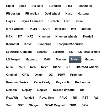
Enkei
Enzo
Eta Beta
Eurodisk
FBX
Fondmetal
FR design
FR replica
Gold Wheel
Harp
Hartung
Hayes
Hayes Lemmerz
Hi-Tech
HRE
iFree
iFree Original
IKON
INCH
Inforget
IVR
Jantsa
K&K
K7
KFZ
Khomen
Khomen Wheels
Kordell
Kormetal
Kosei
Kronprinz
Kronprinz/Accuride
LegeArtis Concept
Lizardo
Lorenzo
LS
LS FlowForming
LS Forged
Magnetto
MAK
Maxion
Mefro
Megami
MSW
N2O
Neo
Next
Niche
NZ
Off-Road Wheels
Original
ORW
Oxigin
OZ
PDW
Premium
Premium Series
Race Ready
Rays volk
Redbourne
Remain
Replay
Replica
Replica Италия
Rial
RoadWiz
Rondell
Royal Spin
RPLC
RS
RST
RW
Sant
SDT
Shogun
SKAD Original
SRD
SRW