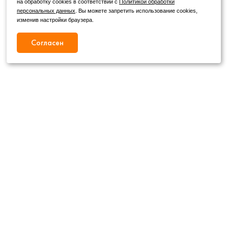
на обработку cookies в соответствии с
Политикой обработки
персональных данных
. Вы можете запретить использование cookies,
изменив настройки браузера.
Согласен
Режим работы
Как с нами связаться
+7 (4862) 54-31-50
Пн. – Сб.
09:00 – 19:00
,
+7 (4862) 54-05-50
Вс.
09:00 – 18:00
г. Орел, ул. Герцена, д. 20Б
Публичная оферта
wheels@orelshina.ru
Политика конфиденциальности
Каталог