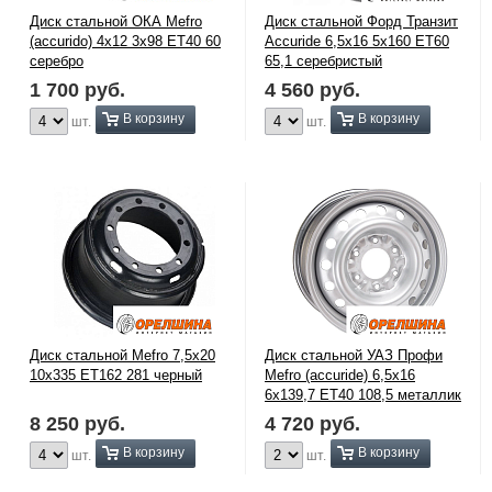
Диск стальной ОКА Mefro
Диск стальной Форд Транзит
(accurido) 4х12 3х98 ET40 60
Accuride 6,5х16 5х160 ЕТ60
серебро
65,1 серебристый
1 700
руб.
4 560
руб.
В корзину
В корзину
шт.
шт.
Диск стальной Mefro 7,5х20
Диск стальной УАЗ Профи
10x335 ЕТ162 281 черный
Mefro (accuride) 6,5х16
6х139,7 ЕТ40 108,5 металлик
8 250
руб.
4 720
руб.
В корзину
В корзину
шт.
шт.