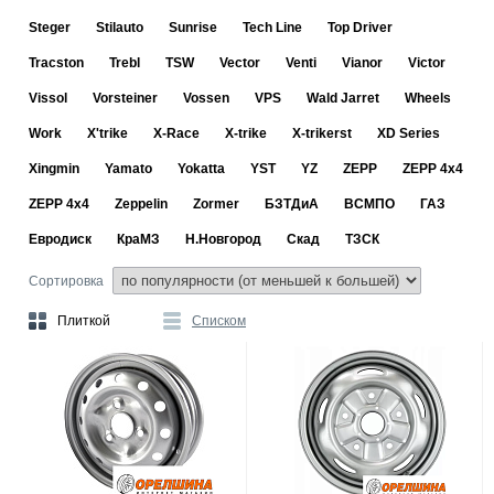
Steger
Stilauto
Sunrise
Tech Line
Top Driver
Tracston
Trebl
TSW
Vector
Venti
Vianor
Victor
Vissol
Vorsteiner
Vossen
VPS
Wald Jarret
Wheels
Work
X'trike
X-Race
X-trike
X-trikerst
XD Series
Xingmin
Yamato
Yokatta
YST
YZ
ZEPP
ZEPP 4x4
ZEPP 4х4
Zeppelin
Zormer
БЗТДиА
ВСМПО
ГАЗ
Евродиск
КраМЗ
Н.Новгород
Скад
ТЗСК
Сортировка
Плиткой
Списком