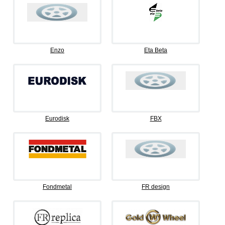
Enzo
Eta Beta
Eurodisk
FBX
Fondmetal
FR design