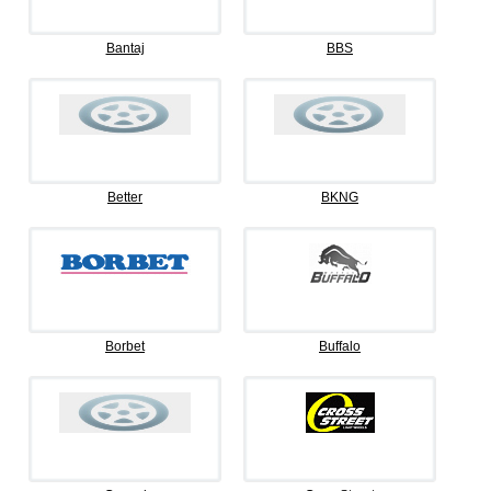
Bantaj
BBS
Better
BKNG
Borbet
Buffalo