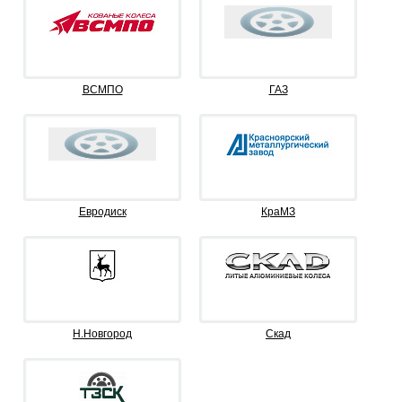
ВСМПО
ГАЗ
Евродиск
КраМЗ
Н.Новгород
Скад