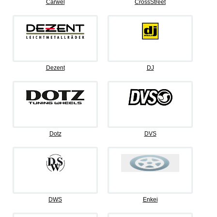
Carwel
CrossStreet
Dezent
DJ
Dotz
DVS
DWS
Enkei