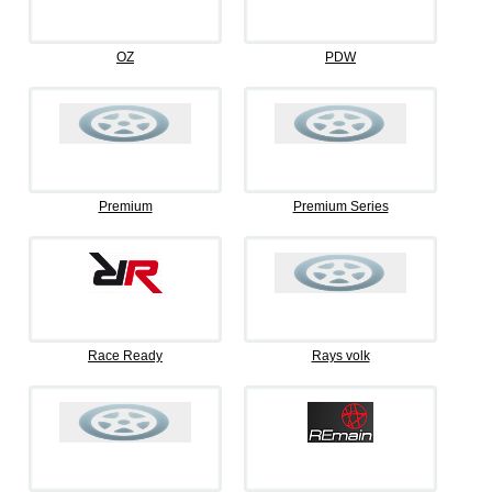
OZ
PDW
Premium
Premium Series
Race Ready
Rays volk