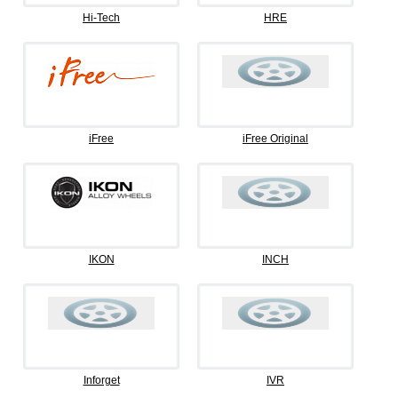
Hi-Tech
HRE
iFree
iFree Original
IKON
INCH
Inforget
IVR