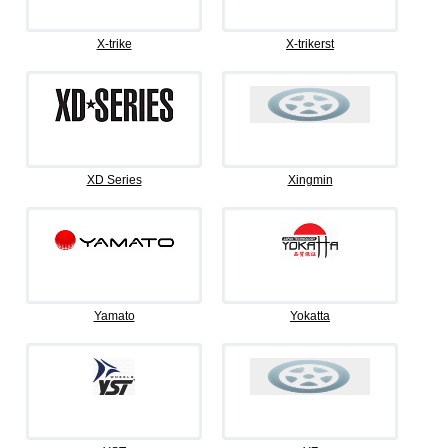
X-trike
X-trikerst
XD Series
Xingmin
Yamato
Yokatta