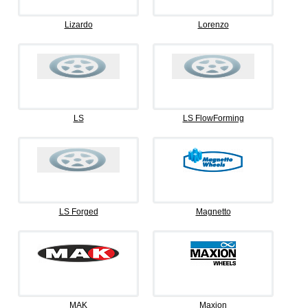
Lizardo
Lorenzo
LS
LS FlowForming
LS Forged
Magnetto
MAK
Maxion