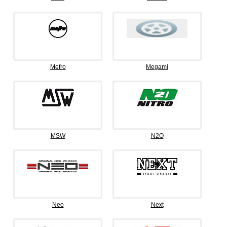
Mefro
Megami
MSW
N2O
Neo
Next