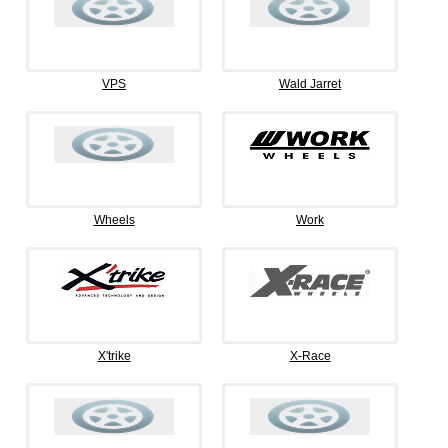
VPS
Wald Jarret
Wheels
Work
X'trike
X-Race