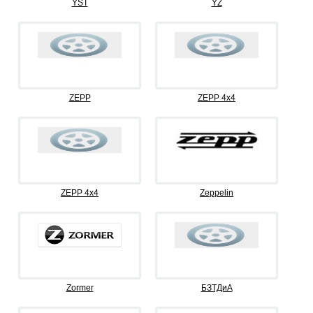
YST
YZ
ZEPP
ZEPP 4x4
ZEPP 4х4
Zeppelin
Zormer
БЗТДиА