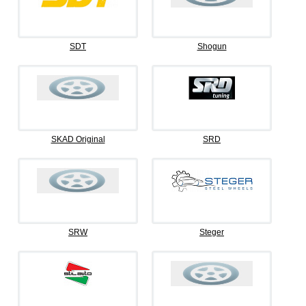
SDT
Shogun
SKAD Original
SRD
SRW
Steger