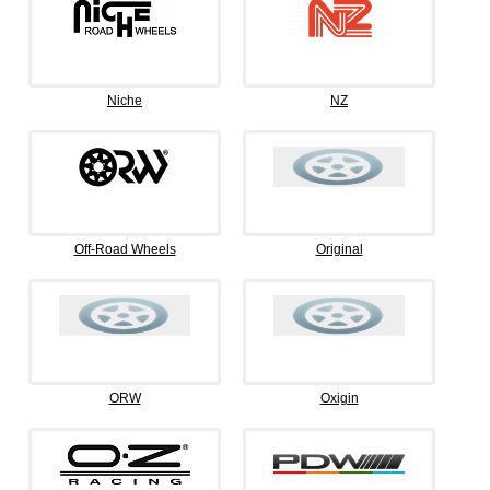
Niche
NZ
Off-Road Wheels
Original
ORW
Oxigin