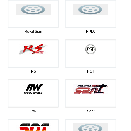
Royal Spin
RPLC
RS
RST
RW
Sant