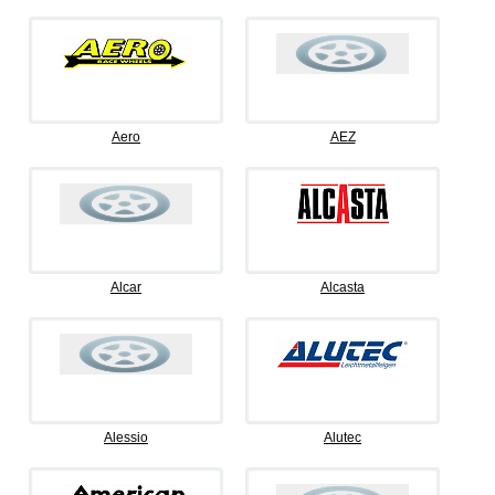
Aero
AEZ
Alcar
Alcasta
Alessio
Alutec