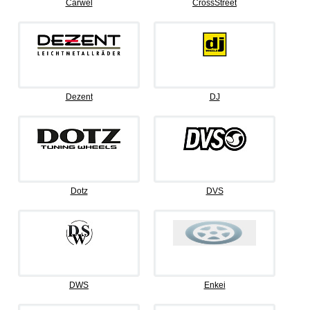
Carwel
CrossStreet
Dezent
DJ
Dotz
DVS
DWS
Enkei