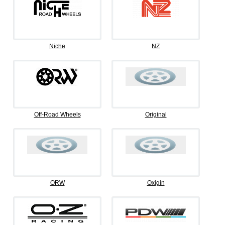
Niche
NZ
Off-Road Wheels
Original
ORW
Oxigin