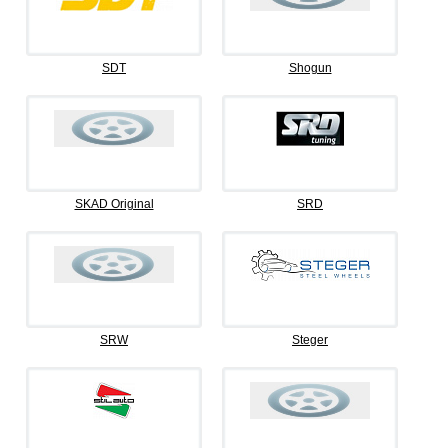
SDT
Shogun
SKAD Original
SRD
SRW
Steger