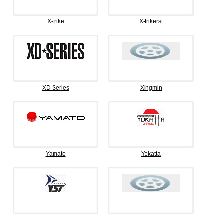
X-trike
X-trikerst
XD Series
Xingmin
Yamato
Yokatta