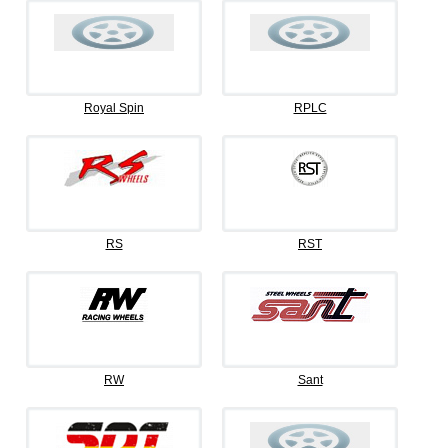
Royal Spin
RPLC
RS
RST
RW
Sant