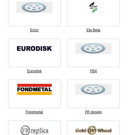
Enzo
Eta Beta
Eurodisk
FBX
Fondmetal
FR design