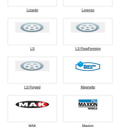
Lizardo
Lorenzo
LS
LS FlowForming
LS Forged
Magnetto
MAK
Maxion