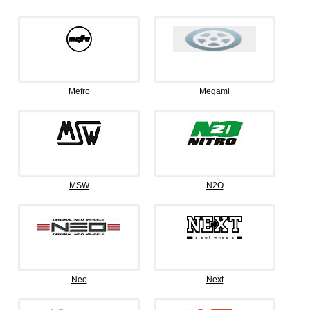
Mefro
Megami
MSW
N2O
Neo
Next