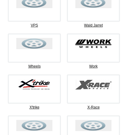
VPS
Wald Jarret
Wheels
Work
X'trike
X-Race