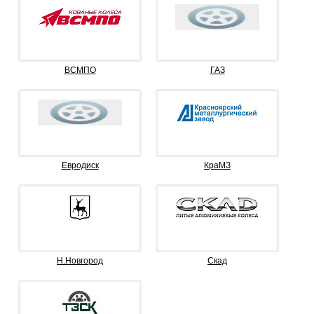
ВСМПО
ГАЗ
Евродиск
КраМЗ
Н.Новгород
Скад