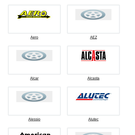
Aero
AEZ
Alcar
Alcasta
Alessio
Alutec