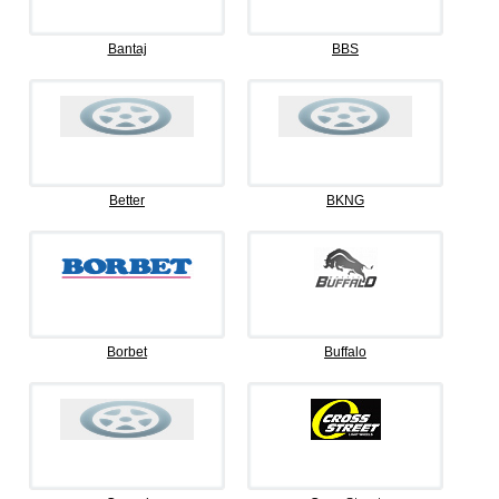
Bantaj
BBS
Better
BKNG
Borbet
Buffalo