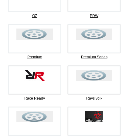
OZ
PDW
Premium
Premium Series
Race Ready
Rays volk