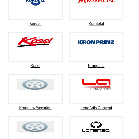
Kordell
Kormetal
Kosei
Kronprinz
Kronprinz/Accuride
LegeArtis Concept