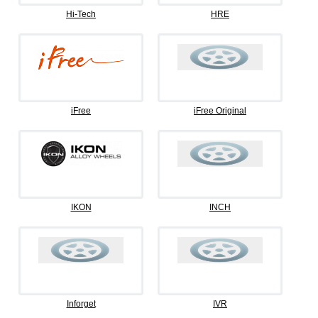
Hi-Tech
HRE
iFree
iFree Original
IKON
INCH
Inforget
IVR