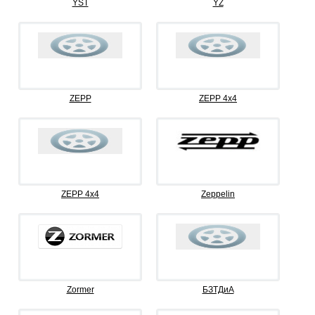
YST
YZ
ZEPP
ZEPP 4x4
ZEPP 4х4
Zeppelin
Zormer
БЗТДиА