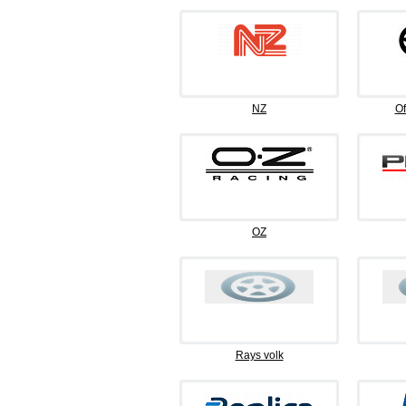
NZ
Of
OZ
Rays volk