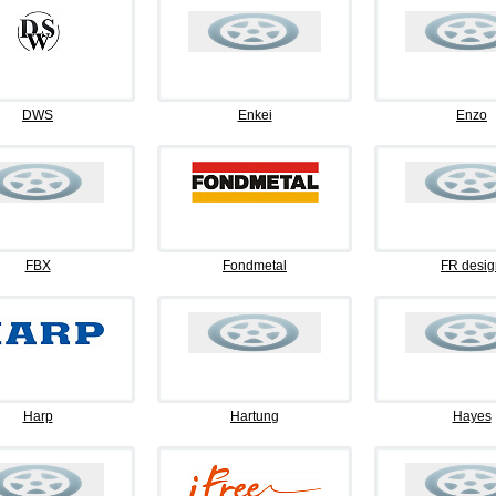
DWS
Enkei
Enzo
FBX
Fondmetal
FR desig
Harp
Hartung
Hayes