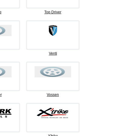
e
Top Driver
Venti
r
Vossen