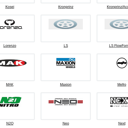
Kosei
Kronprinz
Kronprinz/Ac
Lorenzo
LS
LS FlowFor
MAK
Maxion
Mefro
N2O
Neo
Next