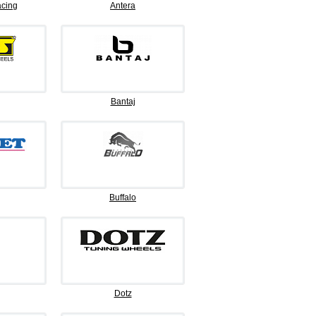
cing
Antera
Bantaj
Buffalo
Dotz