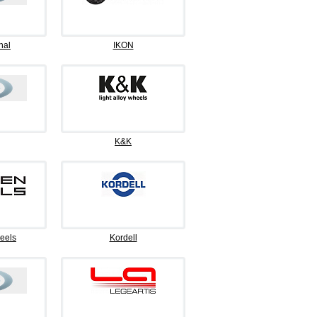
nal
IKON
K&K
eels
Kordell