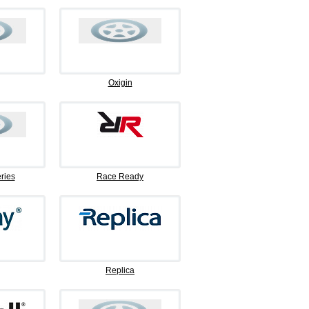
Oxigin
ries
Race Ready
Replica