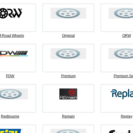
f-Road Wheels
Original
ORW
PDW
Premium
Premium Se
Redbourne
Remain
Replay