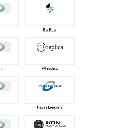
Eta Beta
n
FR replica
Hayes Lemmerz