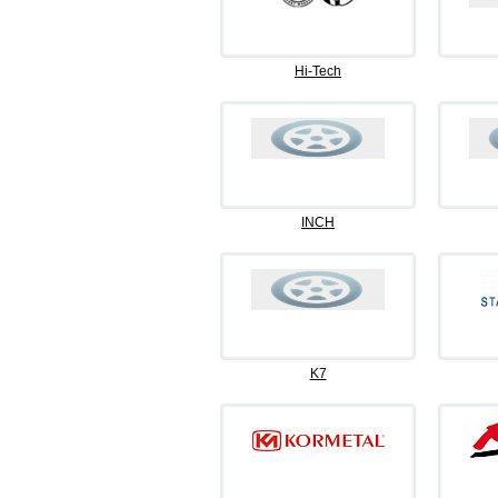
Hi-Tech
INCH
K7