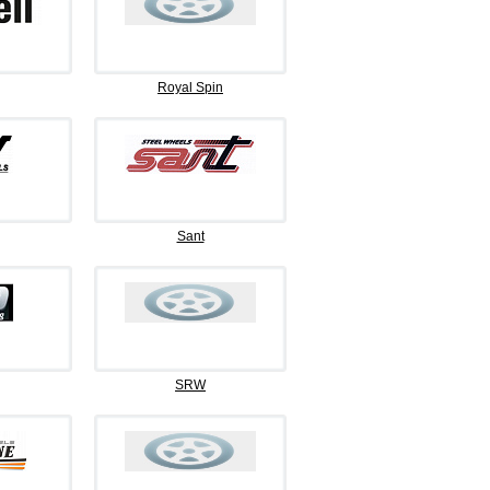
Royal Spin
Sant
SRW