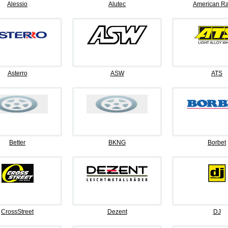
Alessio
Alutec
American Ra
Asterro
ASW
ATS
Better
BKNG
Borbet
CrossStreet
Dezent
DJ