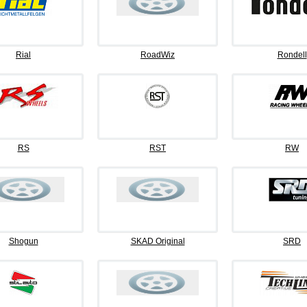
Rial
RoadWiz
Rondell
RS
RST
RW
Shogun
SKAD Original
SRD