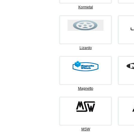
Kormetal
Lizardo
Magnetto
MSW