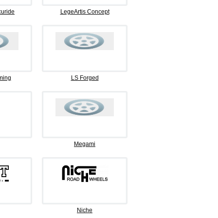
curide
LegeArtis Concept
ming
LS Forged
Megami
Niche