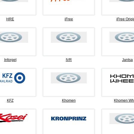
HRE
iFree
iFree Origi
Inforget
IVR
Jantsa
KFZ
Khomen
Khomen Wh