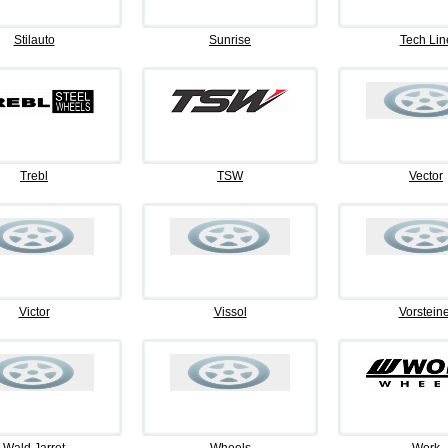
Stilauto
Sunrise
Tech Lin
Trebl
TSW
Vector
Victor
Vissol
Vorsteine