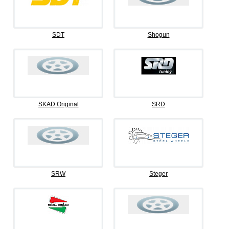
SDT
Shogun
SKAD Original
SRD
SRW
Steger