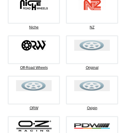
Niche
NZ
Off-Road Wheels
Original
ORW
Oxigin