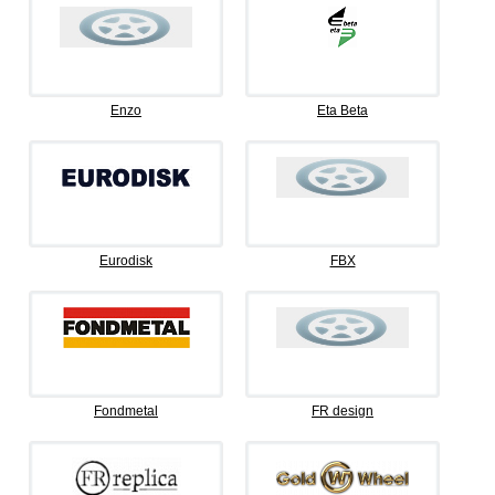
Enzo
Eta Beta
Eurodisk
FBX
Fondmetal
FR design