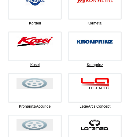
Kordell
Kormetal
Kosei
Kronprinz
Kronprinz/Accuride
LegeArtis Concept