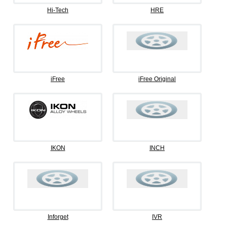
Hi-Tech
HRE
iFree
iFree Original
IKON
INCH
Inforget
IVR