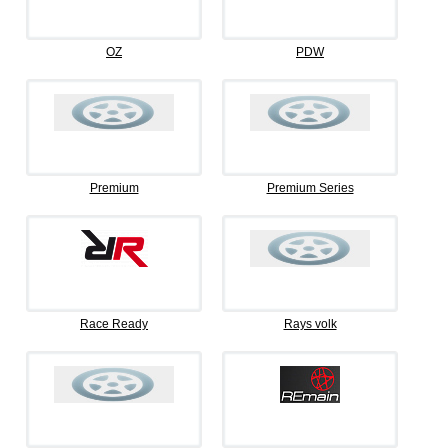
OZ
PDW
Premium
Premium Series
Race Ready
Rays volk