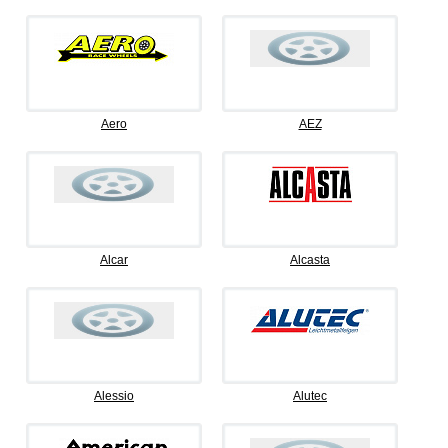
Aero
AEZ
Alcar
Alcasta
Alessio
Alutec