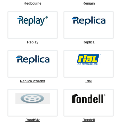
Redbourne
Remain
Replay
Replica
Replica Италия
Rial
RoadWiz
Rondell