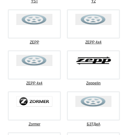
YST
YZ
ZEPP
ZEPP 4x4
ZEPP 4х4
Zeppelin
Zormer
БЗТДиА