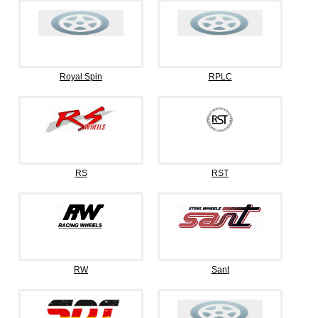
Royal Spin
RPLC
RS
RST
RW
Sant