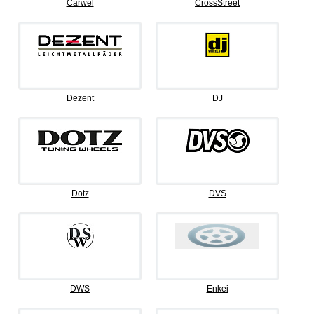
Carwel
CrossStreet
Dezent
DJ
Dotz
DVS
DWS
Enkei