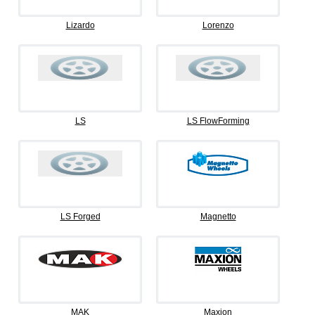
Lizardo
Lorenzo
LS
LS FlowForming
LS Forged
Magnetto
MAK
Maxion