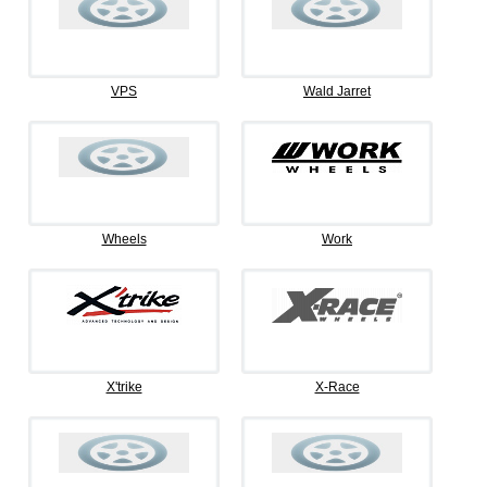
VPS
Wald Jarret
Wheels
Work
X'trike
X-Race