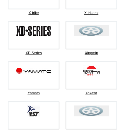
X-trike
X-trikerst
XD Series
Xingmin
Yamato
Yokatta