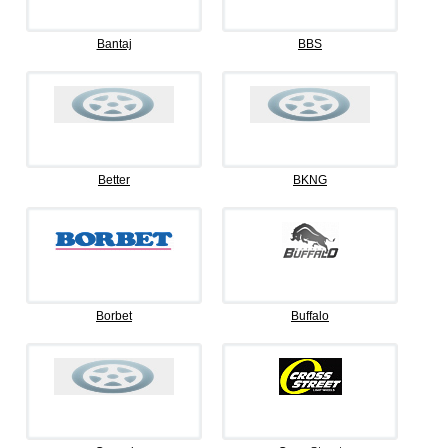
Bantaj
BBS
Better
BKNG
Borbet
Buffalo