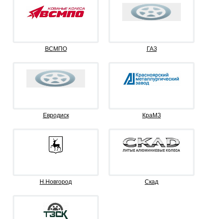
ВСМПО
ГАЗ
Евродиск
КраМЗ
Н.Новгород
Скад