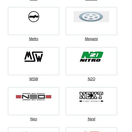
Mefro
Megami
MSW
N2O
Neo
Next