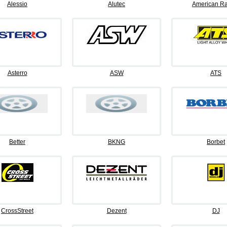
Alessio
Alutec
American Ra
Asterro
ASW
ATS
Better
BKNG
Borbet
CrossStreet
Dezent
DJ