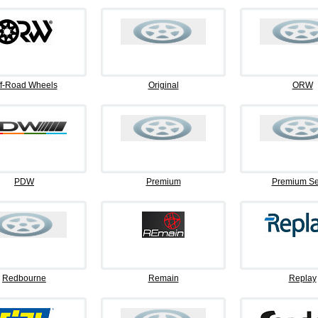
f-Road Wheels
Original
ORW
PDW
Premium
Premium Se
Redbourne
Remain
Replay