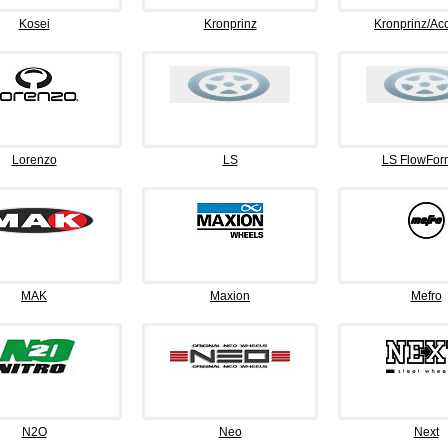
Kosei
Kronprinz
Kronprinz/Ac
Lorenzo
LS
LS FlowFor
MAK
Maxion
Mefro
N2O
Neo
Next