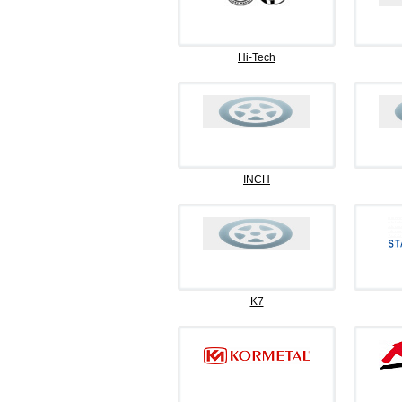
Hi-Tech
INCH
K7