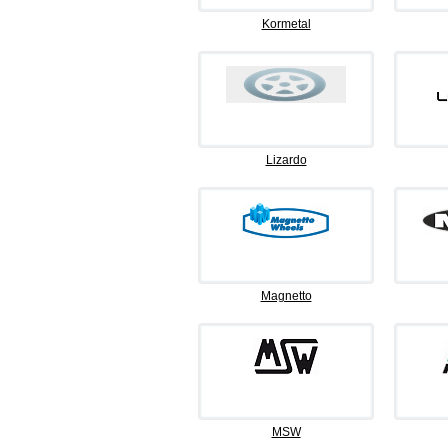
Kormetal
Lizardo
Magnetto
MSW