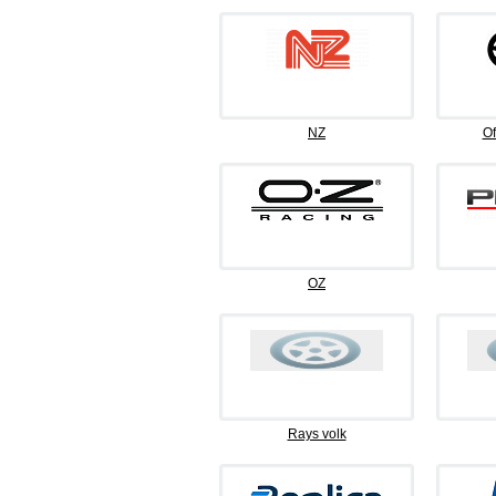
NZ
Of
OZ
Rays volk