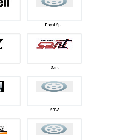
Royal Spin
Sant
SRW