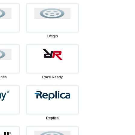
Oxigin
ries
Race Ready
Replica