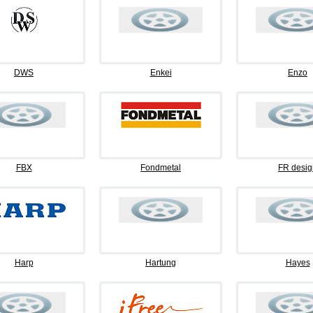
DWS
Enkei
Enzo
FBX
Fondmetal
FR desig
Harp
Hartung
Hayes