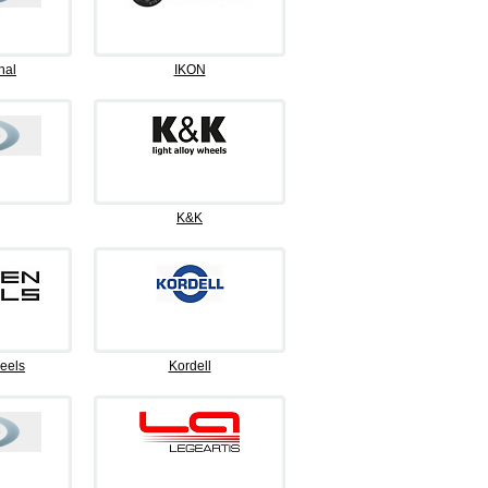
nal
IKON
K&K
eels
Kordell