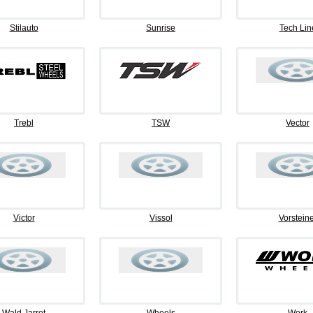
Stilauto
Sunrise
Tech Lin
Trebl
TSW
Vector
Victor
Vissol
Vorsteine