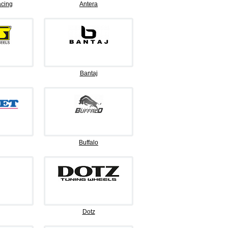
cing
Antera
Bantaj
Buffalo
Dotz