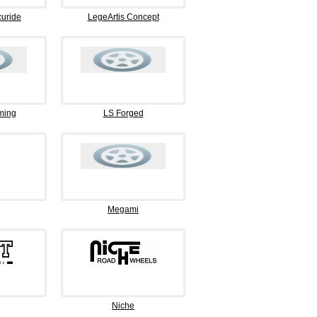
curide
LegeArtis Concept
ming
LS Forged
Megami
Niche