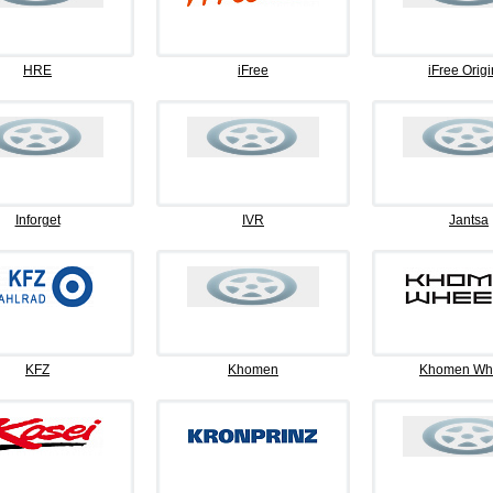
HRE
iFree
iFree Origi
Inforget
IVR
Jantsa
KFZ
Khomen
Khomen Wh