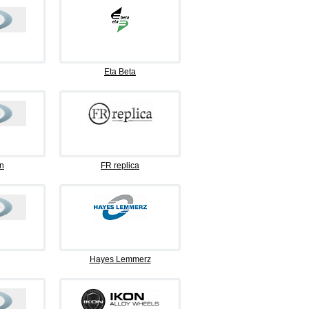
Eta Beta
n
FR replica
Hayes Lemmerz