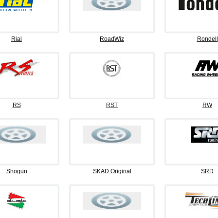
Rial
RoadWiz
Rondell
RS
RST
RW
Shogun
SKAD Original
SRD