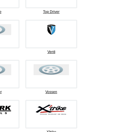
e
Top Driver
Venti
r
Vossen