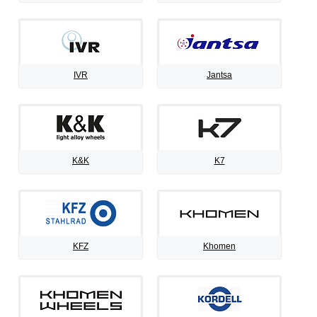
IVR
Jantsa
K&K
K7
KFZ
Khomen