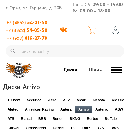
Пн. – Сб.
09:00 – 19:00
,
г. Орел, ул. Герцена, д. 20Б
Вс.
09:00 – 18:00
+7 (4862)
54-31-50
+7 (4862)
54-05-50
+7 (953)
819-27-78
Диски
Шины
Диски Arrivo
1C new
Accuride
Aero
AEZ
Alcar
Alcasta
Alessio
Alutec
American Racing
Antera
Arrivo
Asterro
ASW
ATS
Bantaj
BBS
Better
BKNG
Borbet
Buffalo
Carwel
CrossStreet
Dezent
DJ
Dotz
DVS
DWS