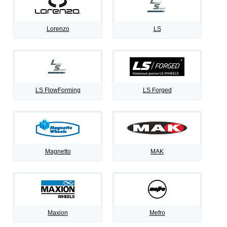
Lorenzo
LS
LS FlowForming
LS Forged
Magnetto
MAK
Maxion
Mefro