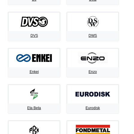
DVS
DWS
Enkei
Enzo
Eta Beta
Eurodisk