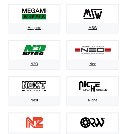
Megami
MSW
N2O
Neo
Next
Niche