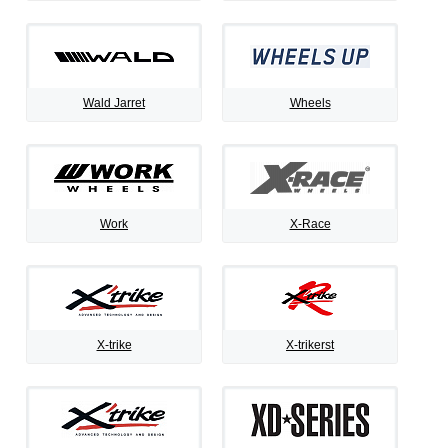
Wald Jarret
Wheels
Work
X-Race
X-trike
X-trikerst