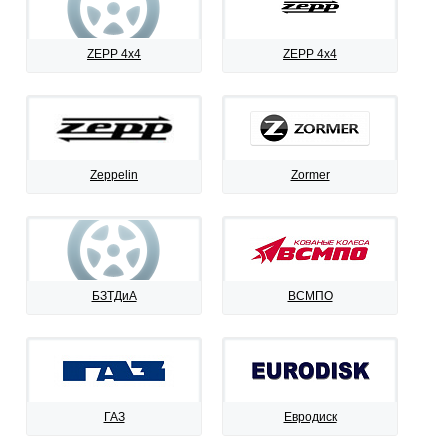
ZEPP 4x4
ZEPP 4х4
Zeppelin
Zormer
БЗТДиА
ВСМПО
ГАЗ
Евродиск