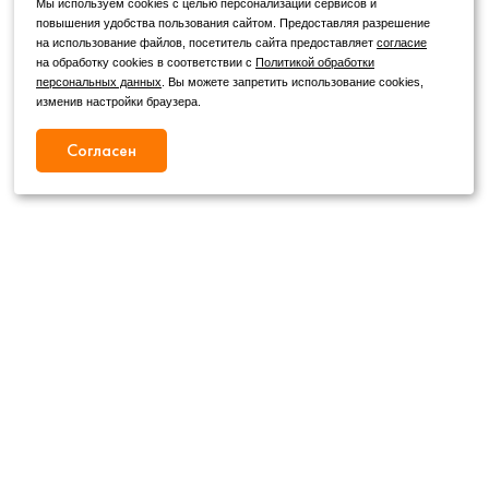
Мы используем cookies с целью персонализации сервисов и
повышения удобства пользования сайтом. Предоставляя разрешение
на использование файлов, посетитель сайта предоставляет
согласие
на обработку cookies в соответствии с
Политикой обработки
персональных данных
. Вы можете запретить использование cookies,
изменив настройки браузера.
Согласен
Режим работы
Как с нами связаться
+7 (4862) 54-31-50
Пн. – Сб.
09:00 – 19:00
,
+7 (4862) 54-05-50
Вс.
09:00 – 18:00
г. Орел, ул. Герцена, д. 20Б
Публичная оферта
wheels@orelshina.ru
Политика конфиденциальности