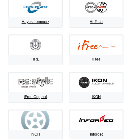
Hayes Lemmerz
Hi-Tech
HRE
iFree
iFree Original
IKON
INCH
Inforget