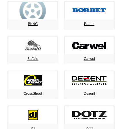
BKNG
Borbet
Buffalo
Carwel
CrossStreet
Dezent
DJ
Dotz