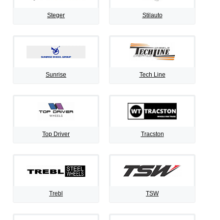
Steger
Stilauto
Sunrise
Tech Line
Top Driver
Tracston
Trebl
TSW