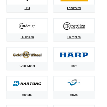
FBX
Fondmetal
FR design
FR replica
Gold Wheel
Harp
Hartung
Hayes