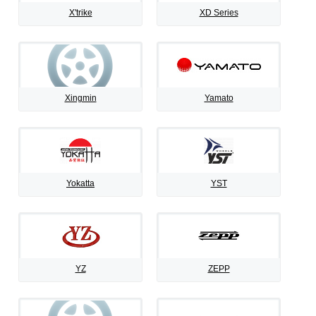
X'trike
XD Series
Xingmin
Yamato
Yokatta
YST
YZ
ZEPP