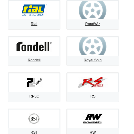
Rial
RoadWiz
Rondell
Royal Spin
RPLC
RS
RST
RW