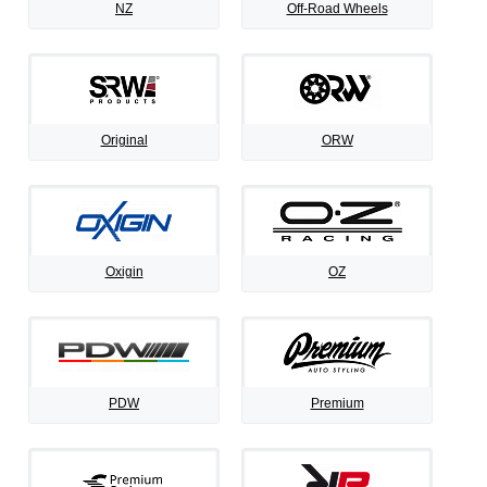
NZ
Off-Road Wheels
Original
ORW
Oxigin
OZ
PDW
Premium