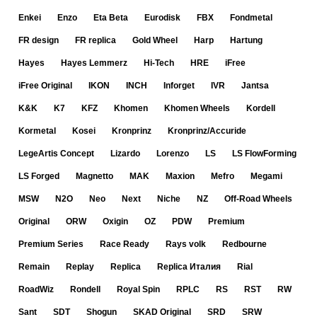
Enkei
Enzo
Eta Beta
Eurodisk
FBX
Fondmetal
FR design
FR replica
Gold Wheel
Harp
Hartung
Hayes
Hayes Lemmerz
Hi-Tech
HRE
iFree
iFree Original
IKON
INCH
Inforget
IVR
Jantsa
K&K
K7
KFZ
Khomen
Khomen Wheels
Kordell
Kormetal
Kosei
Kronprinz
Kronprinz/Accuride
LegeArtis Concept
Lizardo
Lorenzo
LS
LS FlowForming
LS Forged
Magnetto
MAK
Maxion
Mefro
Megami
MSW
N2O
Neo
Next
Niche
NZ
Off-Road Wheels
Original
ORW
Oxigin
OZ
PDW
Premium
Premium Series
Race Ready
Rays volk
Redbourne
Remain
Replay
Replica
Replica Италия
Rial
RoadWiz
Rondell
Royal Spin
RPLC
RS
RST
RW
Sant
SDT
Shogun
SKAD Original
SRD
SRW