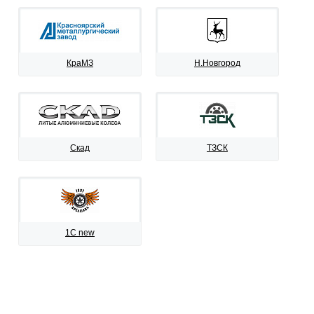
КраМЗ
Н.Новгород
Скад
ТЗСК
1C new