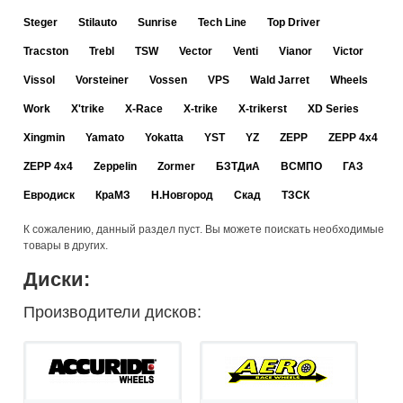
Steger
Stilauto
Sunrise
Tech Line
Top Driver
Tracston
Trebl
TSW
Vector
Venti
Vianor
Victor
Vissol
Vorsteiner
Vossen
VPS
Wald Jarret
Wheels
Work
X'trike
X-Race
X-trike
X-trikerst
XD Series
Xingmin
Yamato
Yokatta
YST
YZ
ZEPP
ZEPP 4x4
ZEPP 4х4
Zeppelin
Zormer
БЗТДиА
ВСМПО
ГАЗ
Евродиск
КраМЗ
Н.Новгород
Скад
ТЗСК
К сожалению, данный раздел пуст. Вы можете поискать необходимые
товары в других.
Диски:
Производители дисков: