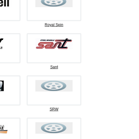
Royal Spin
Sant
SRW