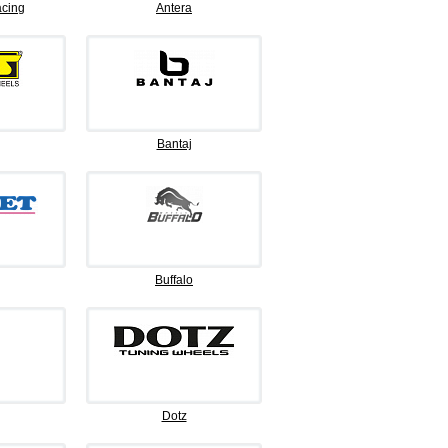
cing
Antera
Bantaj
Buffalo
Dotz