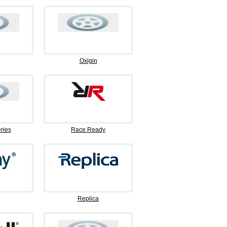
Oxigin
ries
Race Ready
Replica