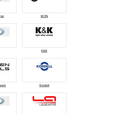
nal
IKON
K&K
eels
Kordell