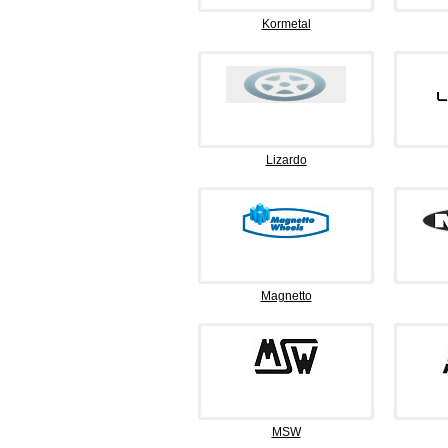
Kormetal
Lizardo
Magnetto
MSW