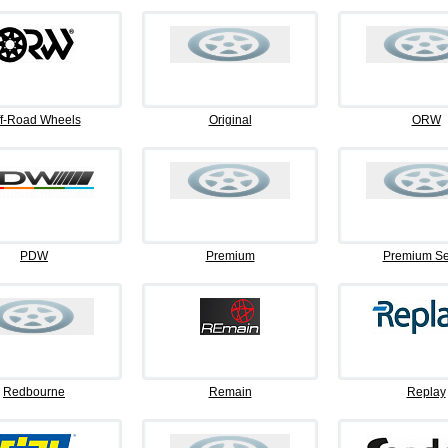
f-Road Wheels
Original
ORW
PDW
Premium
Premium Se
Redbourne
Remain
Replay