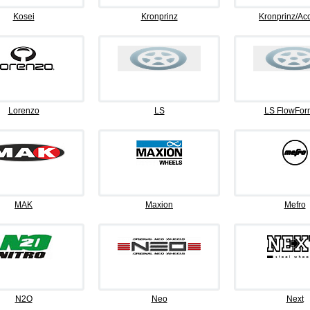
Kosei
Kronprinz
Kronprinz/Ac
Lorenzo
LS
LS FlowFor
MAK
Maxion
Mefro
N2O
Neo
Next