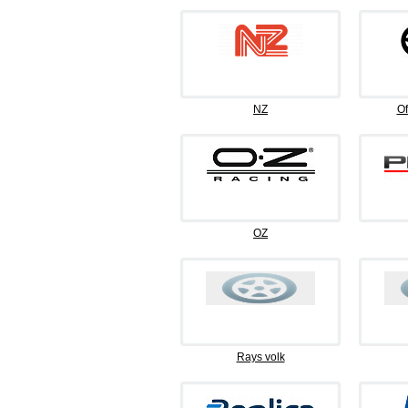
NZ
Of
OZ
Rays volk