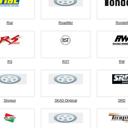
Rial
RoadWiz
Rondell
RS
RST
RW
Shogun
SKAD Original
SRD