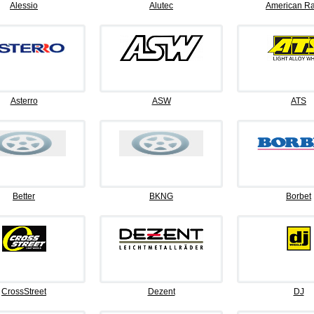
Alessio
Alutec
American Ra
Asterro
ASW
ATS
Better
BKNG
Borbet
CrossStreet
Dezent
DJ