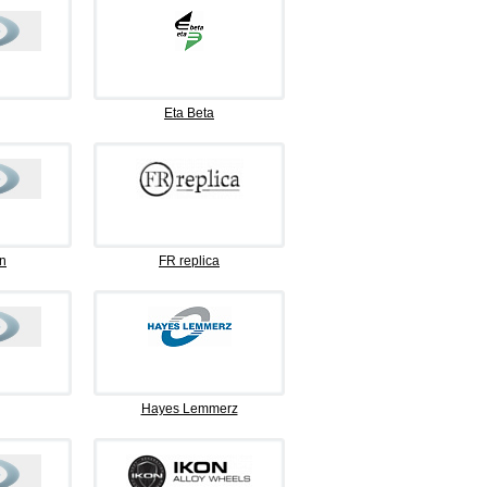
Eta Beta
n
FR replica
Hayes Lemmerz