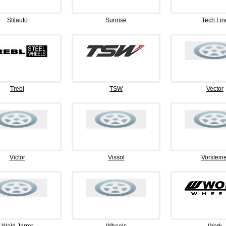
Stilauto
Sunrise
Tech Lin
Trebl
TSW
Vector
Victor
Vissol
Vorsteine