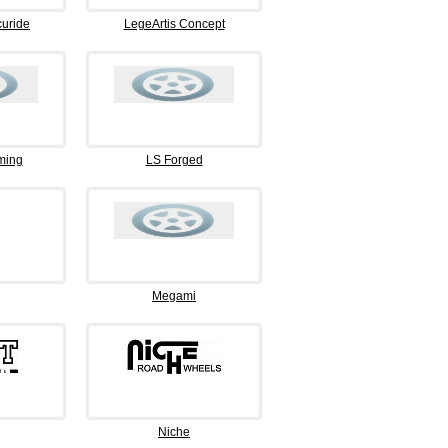
curide
LegeArtis Concept
ming
LS Forged
Megami
Niche