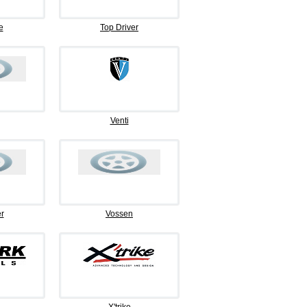
e
Top Driver
Venti
r
Vossen