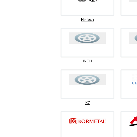
Hi-Tech
INCH
K7