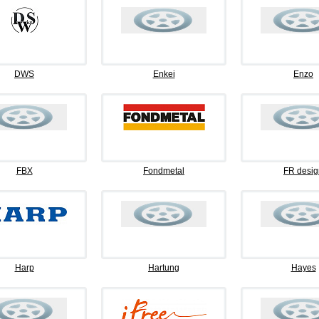
DWS
Enkei
Enzo
FBX
Fondmetal
FR desig
Harp
Hartung
Hayes