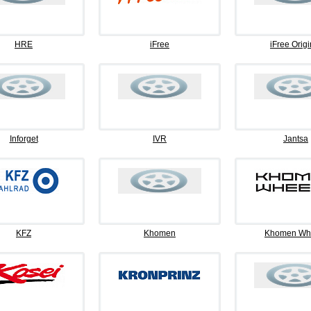
HRE
iFree
iFree Origi
Inforget
IVR
Jantsa
KFZ
Khomen
Khomen Wh