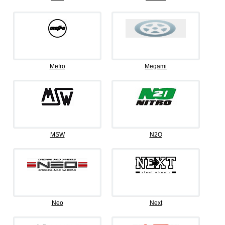
Mefro
Megami
MSW
N2O
Neo
Next