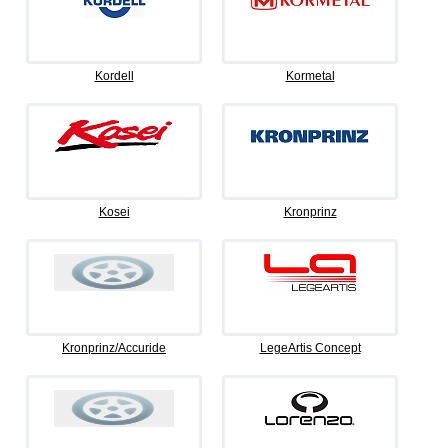
Kordell
Kormetal
Kosei
Kronprinz
Kronprinz/Accuride
LegeArtis Concept