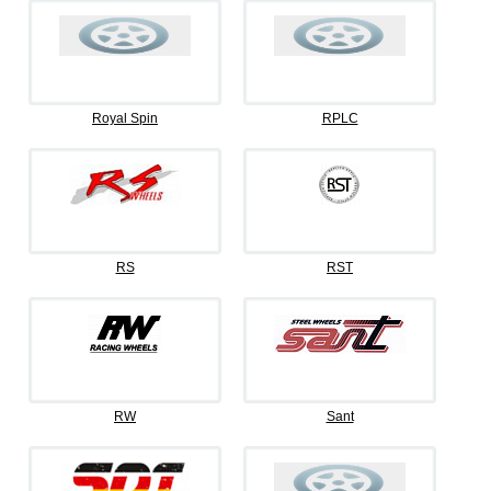
Royal Spin
RPLC
RS
RST
RW
Sant