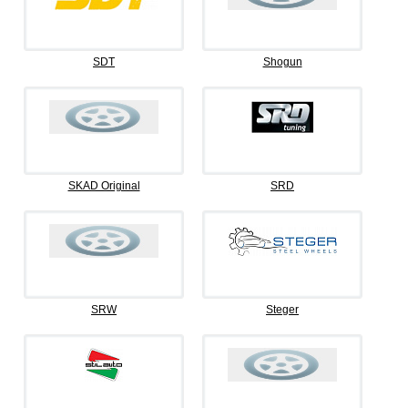
SDT
Shogun
SKAD Original
SRD
SRW
Steger