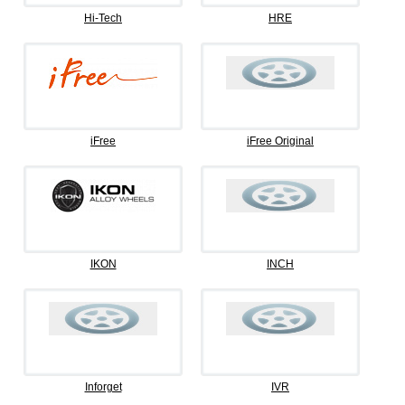
Hi-Tech
HRE
iFree
iFree Original
IKON
INCH
Inforget
IVR