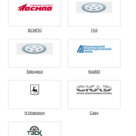
ВСМПО
ГАЗ
Евродиск
КраМЗ
Н.Новгород
Скад