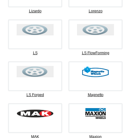
Lizardo
Lorenzo
LS
LS FlowForming
LS Forged
Magnetto
MAK
Maxion