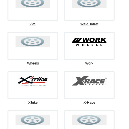
VPS
Wald Jarret
Wheels
Work
X'trike
X-Race