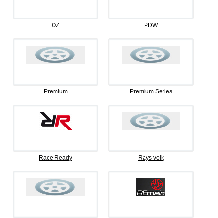
OZ
PDW
Premium
Premium Series
Race Ready
Rays volk