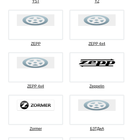
YST
YZ
ZEPP
ZEPP 4x4
ZEPP 4х4
Zeppelin
Zormer
БЗТДиА