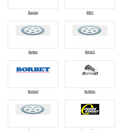
Bantaj
BBS
Better
BKNG
Borbet
Buffalo