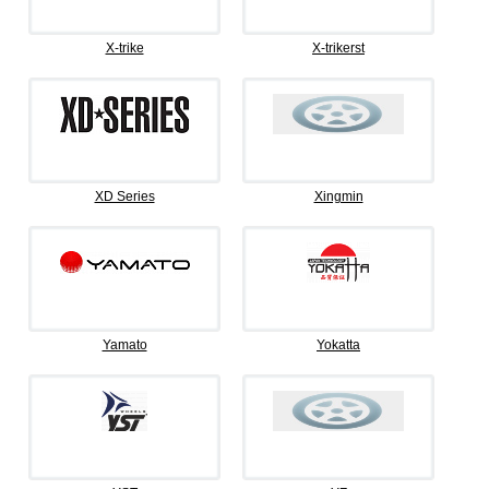
X-trike
X-trikerst
XD Series
Xingmin
Yamato
Yokatta