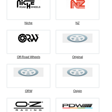
Niche
NZ
Off-Road Wheels
Original
ORW
Oxigin