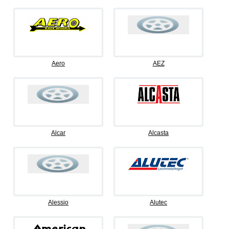
Aero
AEZ
Alcar
Alcasta
Alessio
Alutec