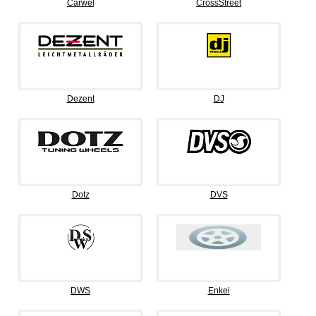
Carwel
CrossStreet
Dezent
DJ
Dotz
DVS
DWS
Enkei