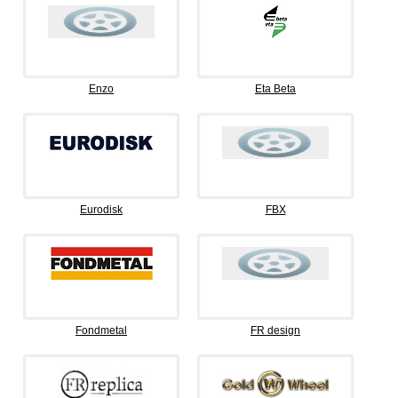
Enzo
Eta Beta
Eurodisk
FBX
Fondmetal
FR design