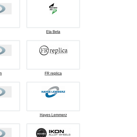
Eta Beta
n
FR replica
Hayes Lemmerz