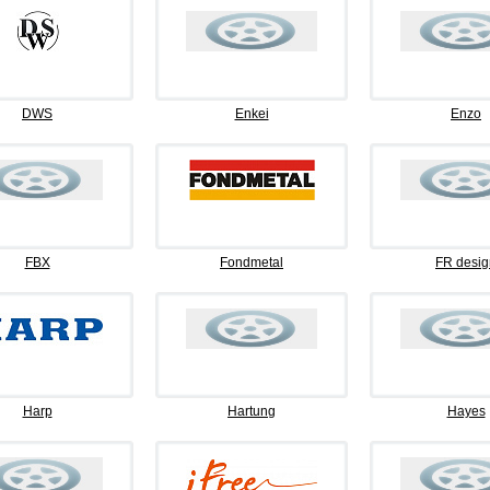
DWS
Enkei
Enzo
FBX
Fondmetal
FR desig
Harp
Hartung
Hayes