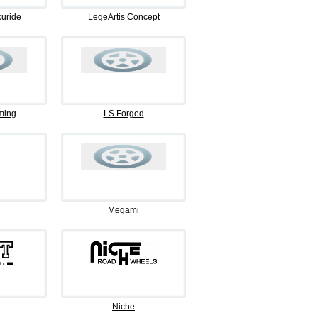
curide
LegeArtis Concept
ming
LS Forged
Megami
Niche