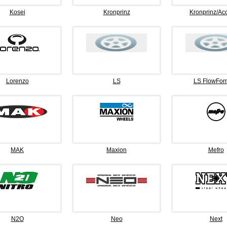
Kosei
Kronprinz
Kronprinz/Ac
Lorenzo
LS
LS FlowFor
MAK
Maxion
Mefro
N2O
Neo
Next