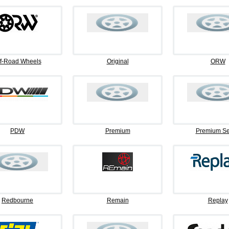
f-Road Wheels
Original
ORW
PDW
Premium
Premium Se
Redbourne
Remain
Replay