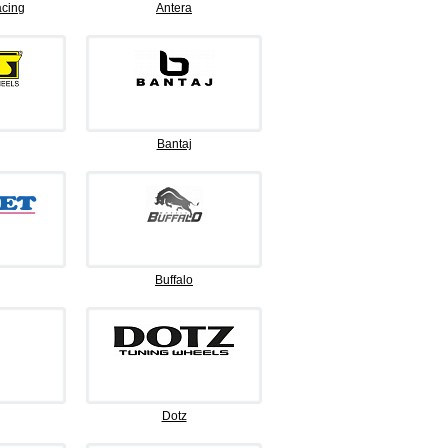
cing
Antera
Bantaj
Buffalo
Dotz