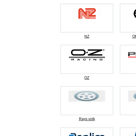
NZ
Of
OZ
Rays volk