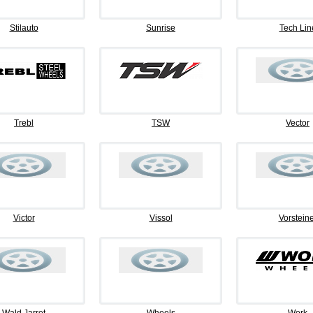
Stilauto
Sunrise
Tech Lin
Trebl
TSW
Vector
Victor
Vissol
Vorsteine