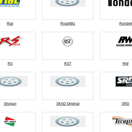
Rial
RoadWiz
Rondell
RS
RST
RW
Shogun
SKAD Original
SRD