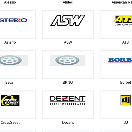
Alessio
Alutec
American Ra
Asterro
ASW
ATS
Better
BKNG
Borbet
CrossStreet
Dezent
DJ