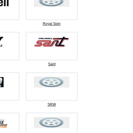
Royal Spin
Sant
SRW