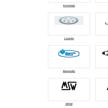
Kormetal
Lizardo
Magnetto
MSW