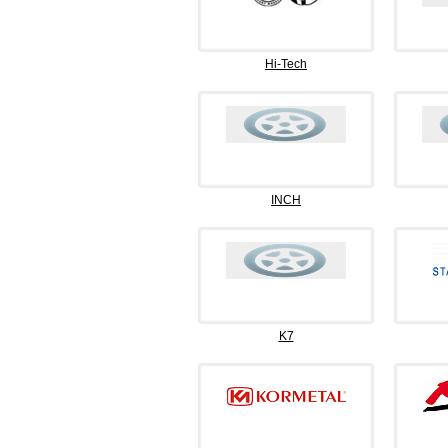
Hi-Tech
INCH
K7