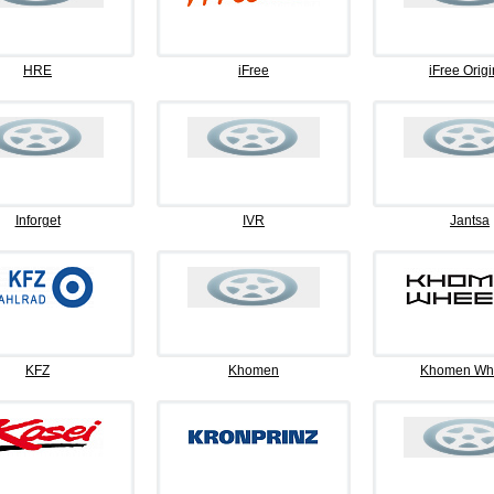
HRE
iFree
iFree Origi
Inforget
IVR
Jantsa
KFZ
Khomen
Khomen Wh