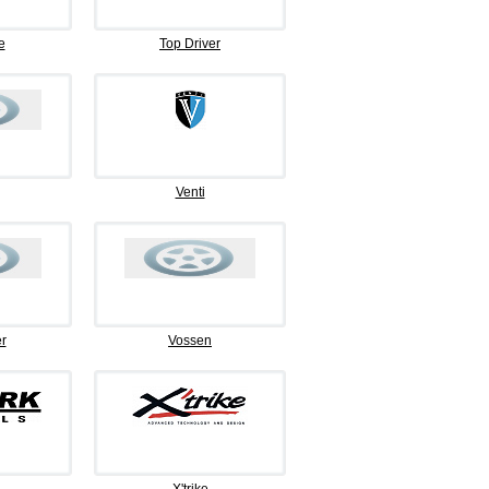
e
Top Driver
Venti
r
Vossen