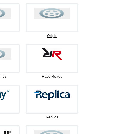
Oxigin
ries
Race Ready
Replica