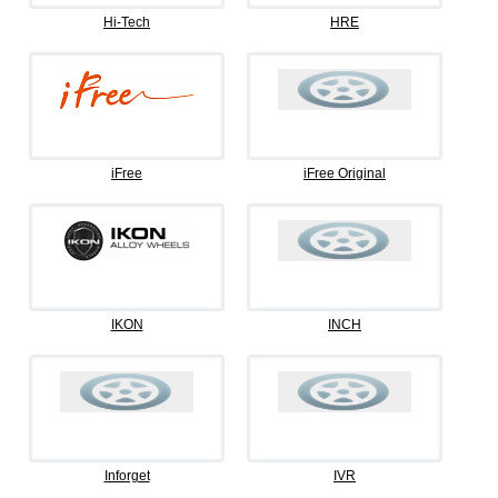
Hi-Tech
HRE
iFree
iFree Original
IKON
INCH
Inforget
IVR