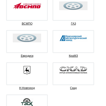
ВСМПО
ГАЗ
Евродиск
КраМЗ
Н.Новгород
Скад