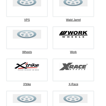
VPS
Wald Jarret
Wheels
Work
X'trike
X-Race