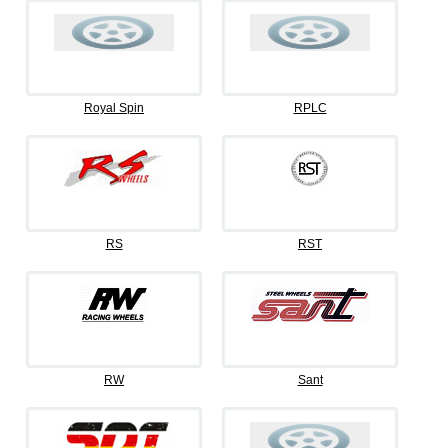
Royal Spin
RPLC
RS
RST
RW
Sant