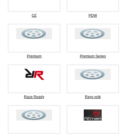
OZ
PDW
Premium
Premium Series
Race Ready
Rays volk