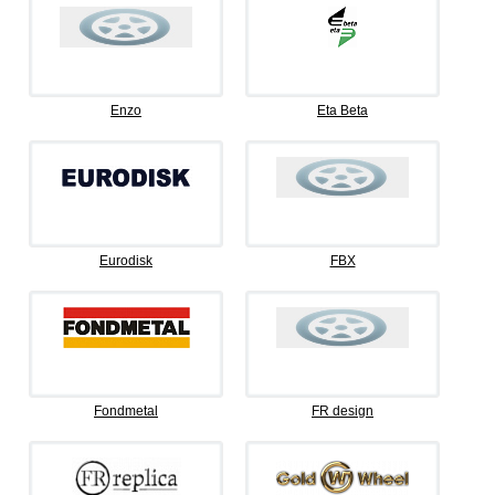
Enzo
Eta Beta
Eurodisk
FBX
Fondmetal
FR design