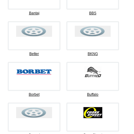
Bantaj
BBS
Better
BKNG
Borbet
Buffalo