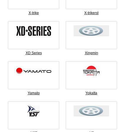
X-trike
X-trikerst
XD Series
Xingmin
Yamato
Yokatta