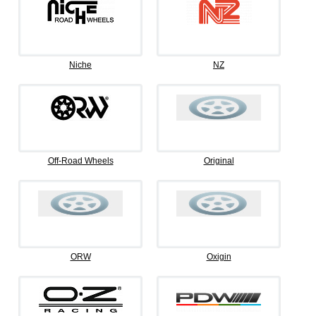
Niche
NZ
Off-Road Wheels
Original
ORW
Oxigin