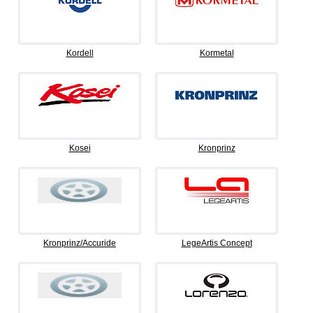
Kordell
Kormetal
Kosei
Kronprinz
Kronprinz/Accuride
LegeArtis Concept