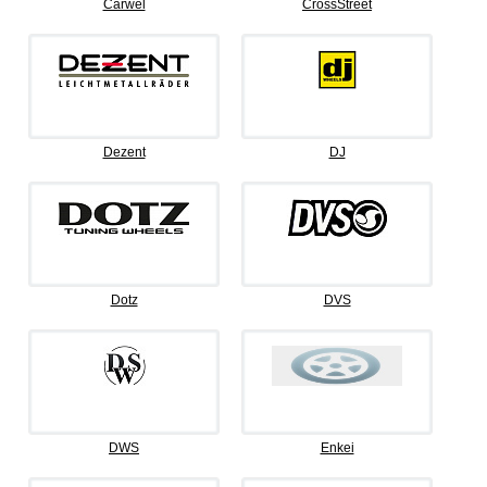
Carwel
CrossStreet
Dezent
DJ
Dotz
DVS
DWS
Enkei