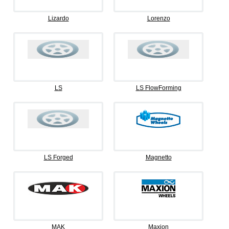
Lizardo
Lorenzo
LS
LS FlowForming
LS Forged
Magnetto
MAK
Maxion