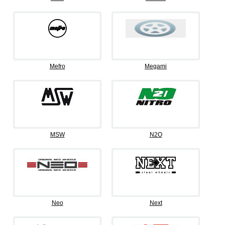
Mefro
Megami
MSW
N2O
Neo
Next