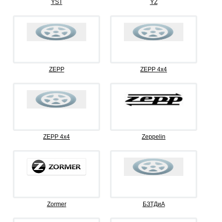
YST
YZ
ZEPP
ZEPP 4x4
ZEPP 4х4
Zeppelin
Zormer
БЗТДиА