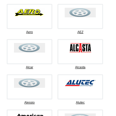
Aero
AEZ
Alcar
Alcasta
Alessio
Alutec