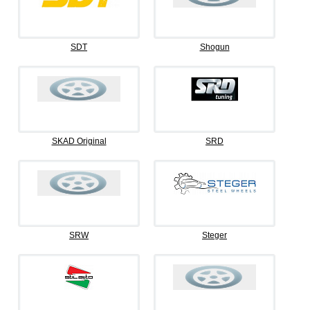
SDT
Shogun
SKAD Original
SRD
SRW
Steger