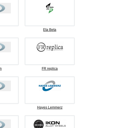
Eta Beta
n
FR replica
Hayes Lemmerz