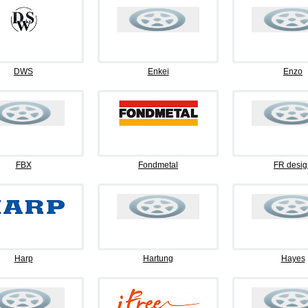
DWS
Enkei
Enzo
FBX
Fondmetal
FR desig
Harp
Hartung
Hayes