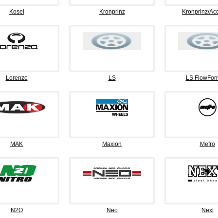
Kosei
Kronprinz
Kronprinz/Ac
Lorenzo
LS
LS FlowFor
MAK
Maxion
Mefro
N2O
Neo
Next