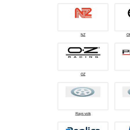
NZ
Of
OZ
Rays volk