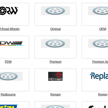
f-Road Wheels
Original
ORW
PDW
Premium
Premium Se
Redbourne
Remain
Replay