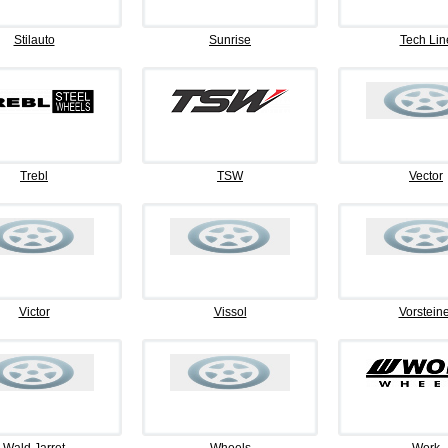
Stilauto
Sunrise
Tech Lin
Trebl
TSW
Vector
Victor
Vissol
Vorsteine