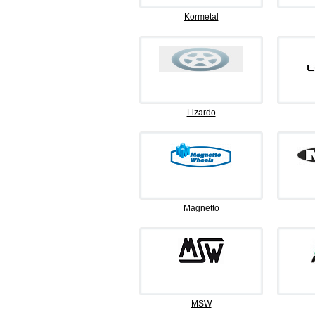
Kormetal
Lizardo
Magnetto
MSW