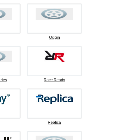
Oxigin
ries
Race Ready
Replica