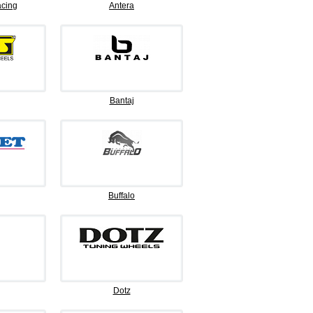
cing
Antera
Bantaj
Buffalo
Dotz