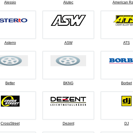
Alessio
Alutec
American Ra
Asterro
ASW
ATS
Better
BKNG
Borbet
CrossStreet
Dezent
DJ