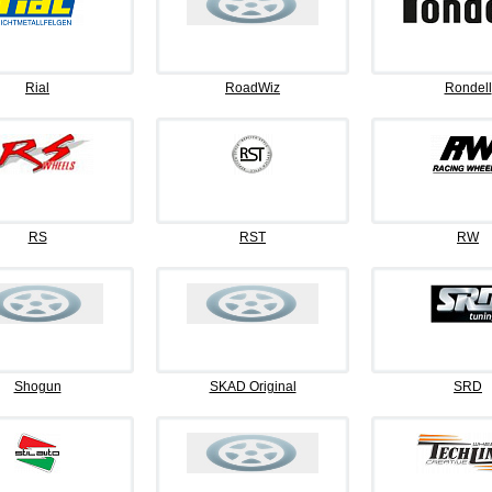
Rial
RoadWiz
Rondell
RS
RST
RW
Shogun
SKAD Original
SRD