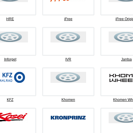
HRE
iFree
iFree Origi
Inforget
IVR
Jantsa
KFZ
Khomen
Khomen Wh