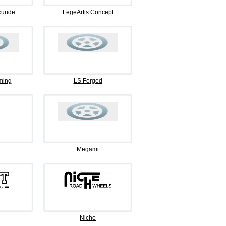
curide
LegeArtis Concept
ming
LS Forged
Megami
Niche