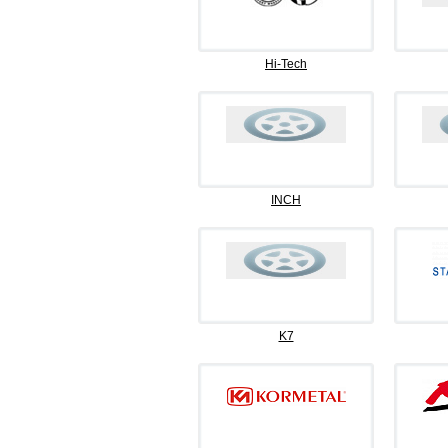
Hi-Tech
INCH
K7