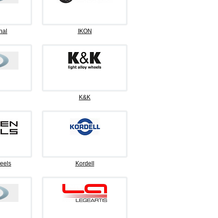
nal
IKON
K&K
eels
Kordell