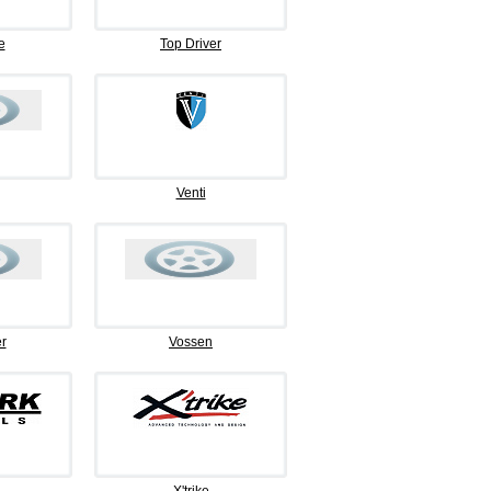
e
Top Driver
Venti
r
Vossen