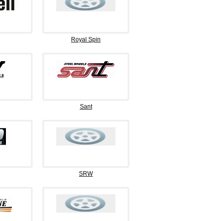
Royal Spin
Sant
SRW