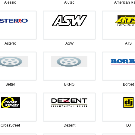
Alessio
Alutec
American Ra
Asterro
ASW
ATS
Better
BKNG
Borbet
CrossStreet
Dezent
DJ