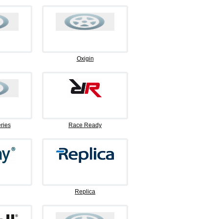
Oxigin
ries
Race Ready
Replica