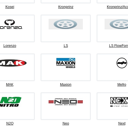
Kosei
Kronprinz
Kronprinz/Ac
Lorenzo
LS
LS FlowFor
MAK
Maxion
Mefro
N2O
Neo
Next