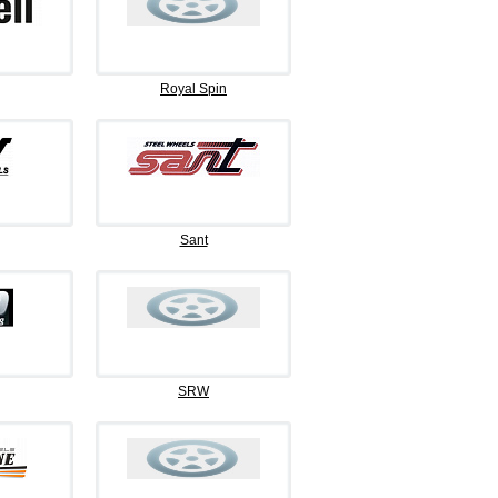
Royal Spin
Sant
SRW