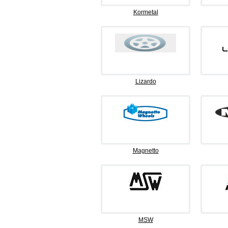
Kormetal
Lizardo
Magnetto
MSW