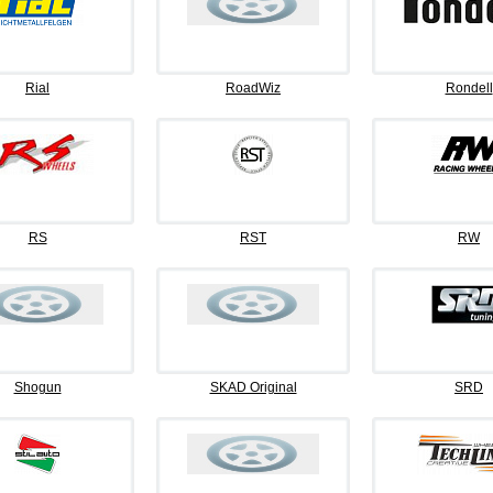
Rial
RoadWiz
Rondell
RS
RST
RW
Shogun
SKAD Original
SRD