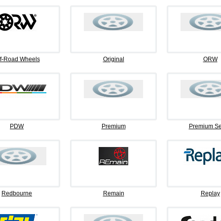
f-Road Wheels
Original
ORW
PDW
Premium
Premium Se
Redbourne
Remain
Replay