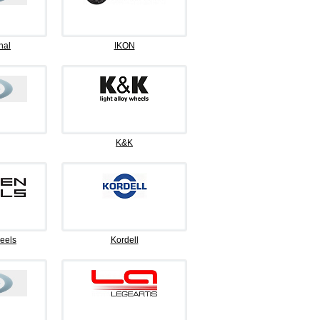
nal
IKON
K&K
eels
Kordell