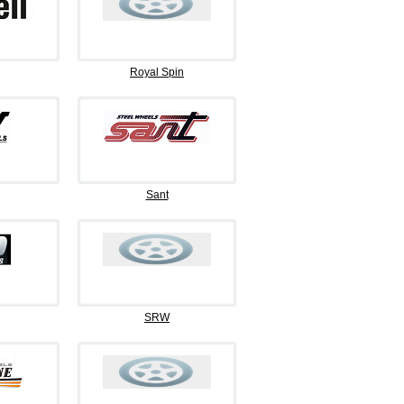
Royal Spin
Sant
SRW