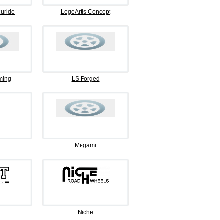
curide
LegeArtis Concept
ming
LS Forged
Megami
Niche