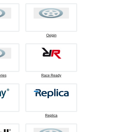
Oxigin
ries
Race Ready
Replica