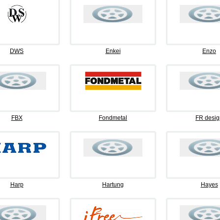
DWS
Enkei
Enzo
FBX
Fondmetal
FR desig
Harp
Hartung
Hayes