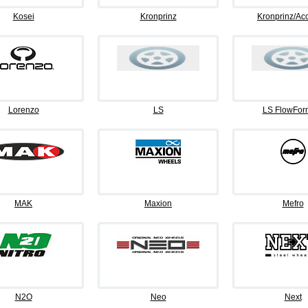
Kosei
Kronprinz
Kronprinz/Ac
Lorenzo
LS
LS FlowFor
MAK
Maxion
Mefro
N2O
Neo
Next