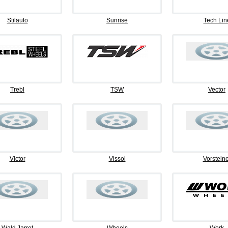
Stilauto
Sunrise
Tech Lin
Trebl
TSW
Vector
Victor
Vissol
Vorsteine