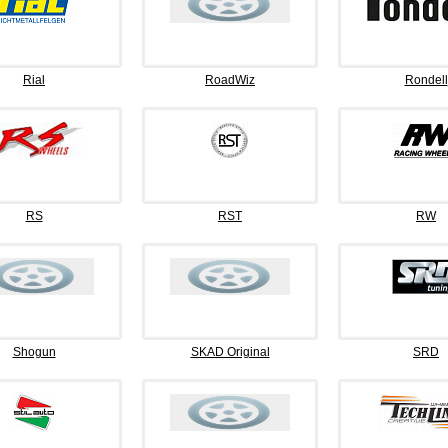
Rial
RoadWiz
Rondell
RS
RST
RW
Shogun
SKAD Original
SRD