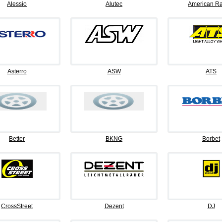
Alessio
Alutec
American Ra
Asterro
ASW
ATS
Better
BKNG
Borbet
CrossStreet
Dezent
DJ