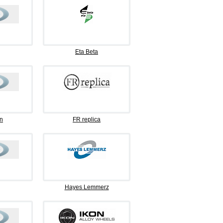
Eta Beta
n
FR replica
Hayes Lemmerz