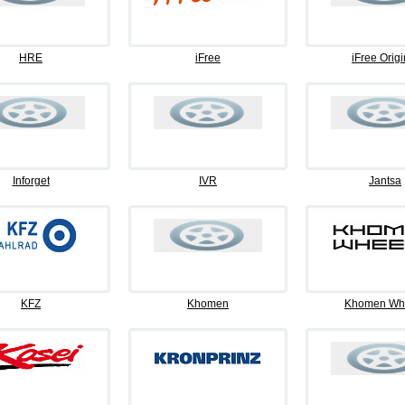
HRE
iFree
iFree Origi
Inforget
IVR
Jantsa
KFZ
Khomen
Khomen Wh