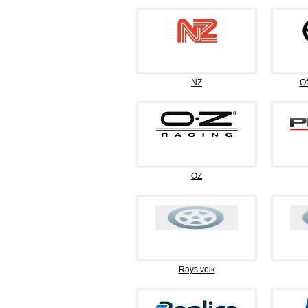
NZ
Of
OZ
Rays volk