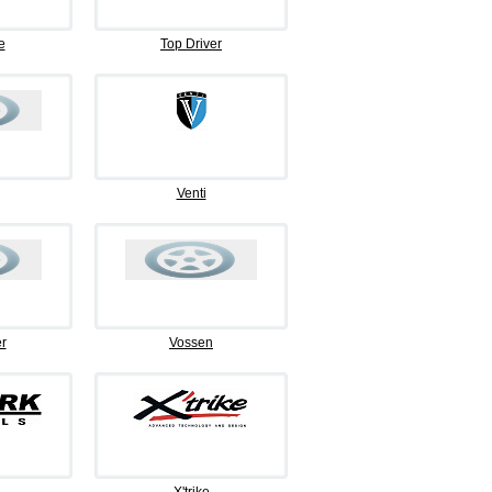
e
Top Driver
Venti
r
Vossen