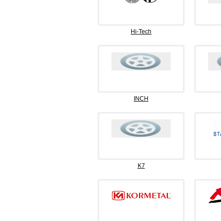
Hi-Tech
INCH
K7