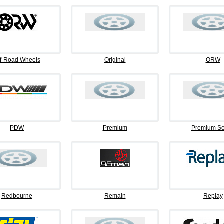
f-Road Wheels
Original
ORW
PDW
Premium
Premium Se
Redbourne
Remain
Replay