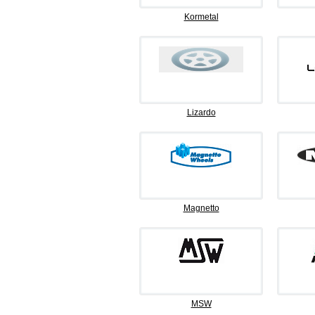
Kormetal
Lizardo
Magnetto
MSW