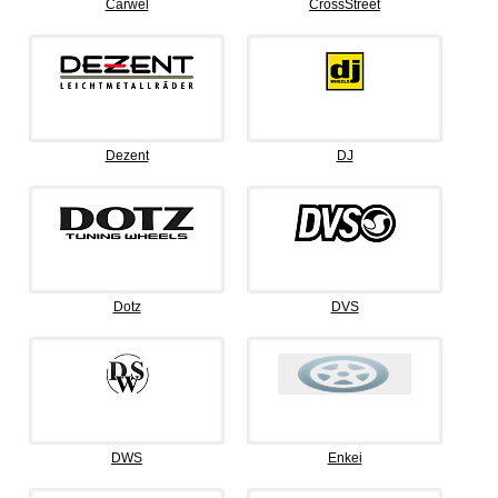
Carwel
CrossStreet
Dezent
DJ
Dotz
DVS
DWS
Enkei