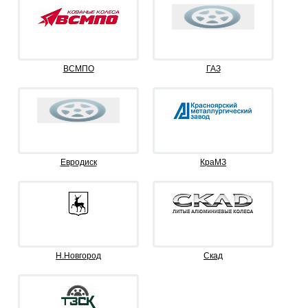
ВСМПО
ГАЗ
Евродиск
КраМЗ
Н.Новгород
Скад