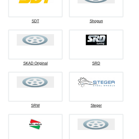
SDT
Shogun
SKAD Original
SRD
SRW
Steger