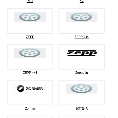
YST
YZ
ZEPP
ZEPP 4x4
ZEPP 4х4
Zeppelin
Zormer
БЗТДиА