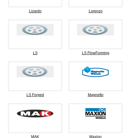
Lizardo
Lorenzo
LS
LS FlowForming
LS Forged
Magnetto
MAK
Maxion