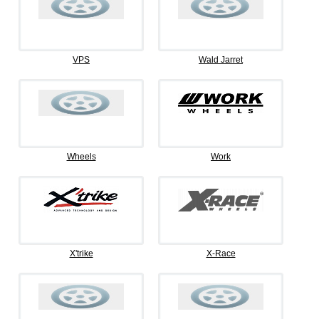
VPS
Wald Jarret
Wheels
Work
X'trike
X-Race