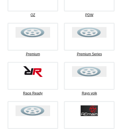
OZ
PDW
Premium
Premium Series
Race Ready
Rays volk