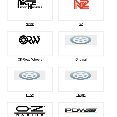
Niche
NZ
Off-Road Wheels
Original
ORW
Oxigin