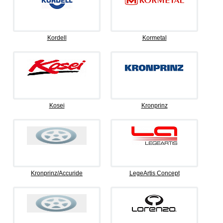
Kordell
Kormetal
Kosei
Kronprinz
Kronprinz/Accuride
LegeArtis Concept