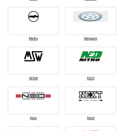
Mefro
Megami
MSW
N2O
Neo
Next