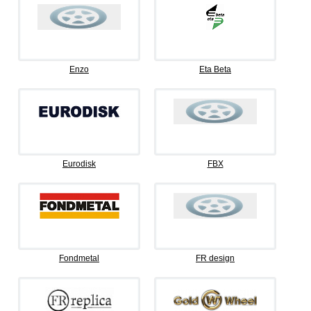
Enzo
Eta Beta
Eurodisk
FBX
Fondmetal
FR design