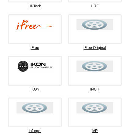
Hi-Tech
HRE
iFree
iFree Original
IKON
INCH
Inforget
IVR