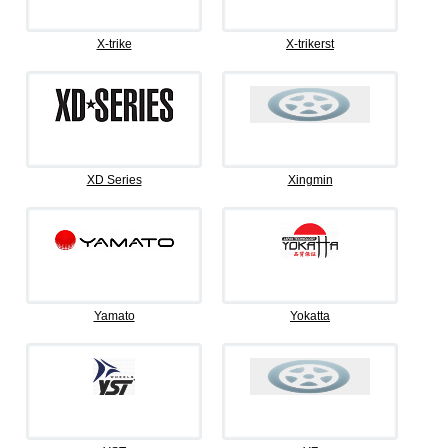
X-trike
X-trikerst
XD Series
Xingmin
Yamato
Yokatta