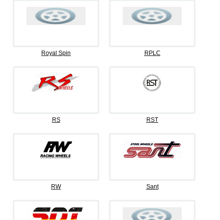
Royal Spin
RPLC
RS
RST
RW
Sant