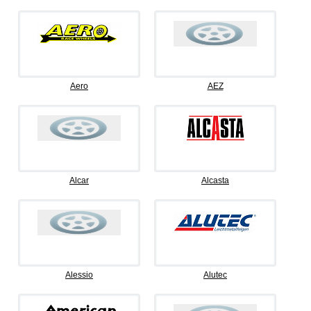
Aero
AEZ
Alcar
Alcasta
Alessio
Alutec