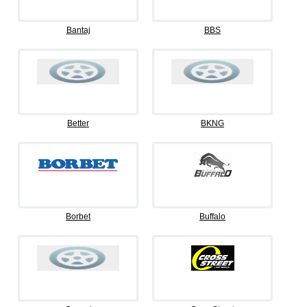
Bantaj
BBS
Better
BKNG
Borbet
Buffalo