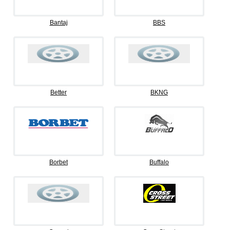
Bantaj
BBS
Better
BKNG
Borbet
Buffalo