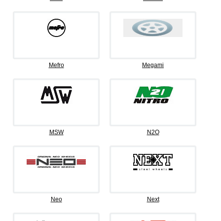
Mefro
Megami
MSW
N2O
Neo
Next