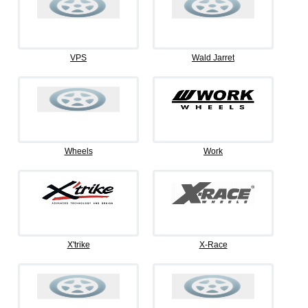
VPS
Wald Jarret
Wheels
Work
X'trike
X-Race