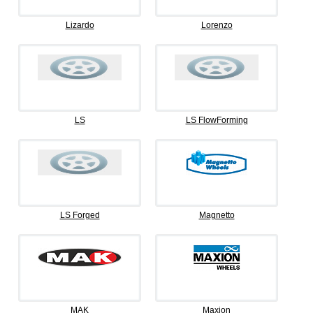
Lizardo
Lorenzo
LS
LS FlowForming
LS Forged
Magnetto
MAK
Maxion