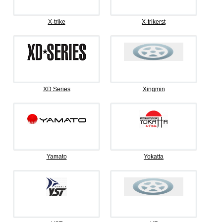
X-trike
X-trikerst
XD Series
Xingmin
Yamato
Yokatta