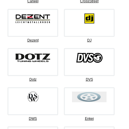
Carwel
CrossStreet
Dezent
DJ
Dotz
DVS
DWS
Enkei