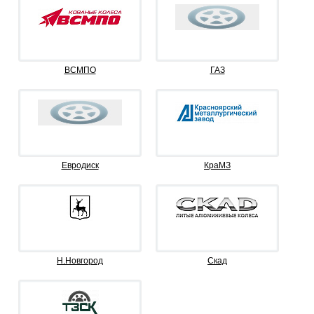
ВСМПО
ГАЗ
Евродиск
КраМЗ
Н.Новгород
Скад