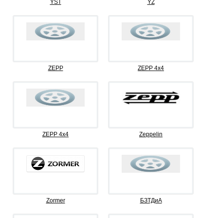
YST
YZ
ZEPP
ZEPP 4x4
ZEPP 4х4
Zeppelin
Zormer
БЗТДиА