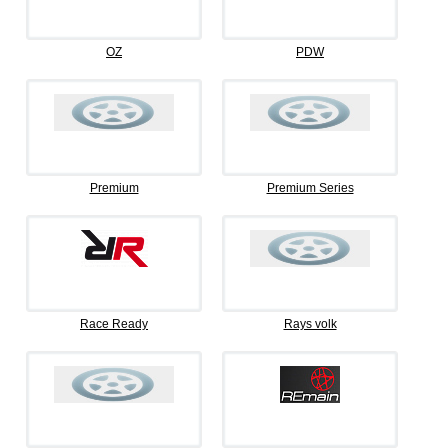
OZ
PDW
Premium
Premium Series
Race Ready
Rays volk