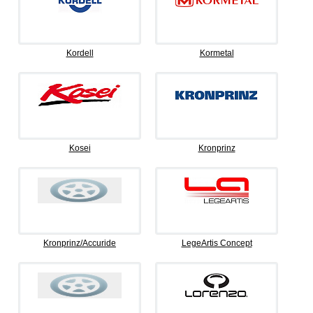
Kordell
Kormetal
Kosei
Kronprinz
Kronprinz/Accuride
LegeArtis Concept