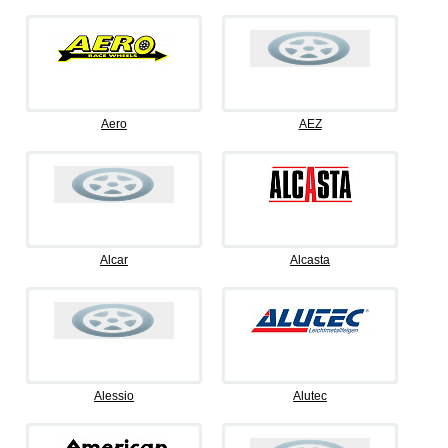
Aero
AEZ
Alcar
Alcasta
Alessio
Alutec