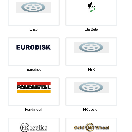
Enzo
Eta Beta
Eurodisk
FBX
Fondmetal
FR design