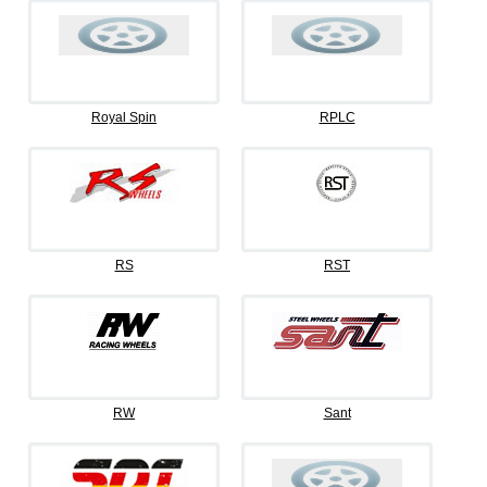
Royal Spin
RPLC
RS
RST
RW
Sant