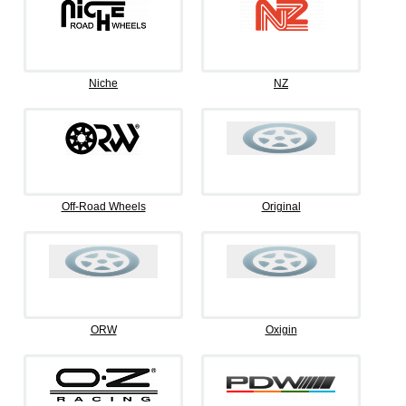
Niche
NZ
Off-Road Wheels
Original
ORW
Oxigin