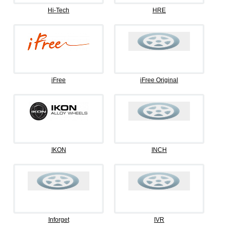
Hi-Tech
HRE
iFree
iFree Original
IKON
INCH
Inforget
IVR