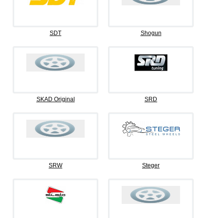
SDT
Shogun
SKAD Original
SRD
SRW
Steger