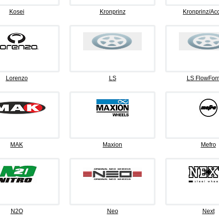
Kosei
Kronprinz
Kronprinz/Ac
Lorenzo
LS
LS FlowFor
MAK
Maxion
Mefro
N2O
Neo
Next