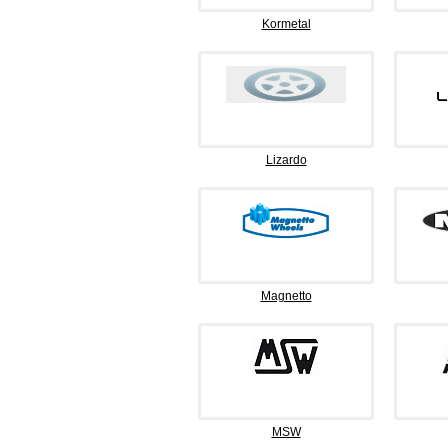
Kormetal
Lizardo
Magnetto
MSW