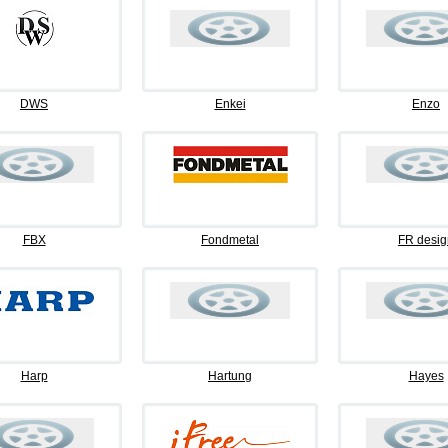
DWS
Enkei
Enzo
FBX
Fondmetal
FR desig
Harp
Hartung
Hayes