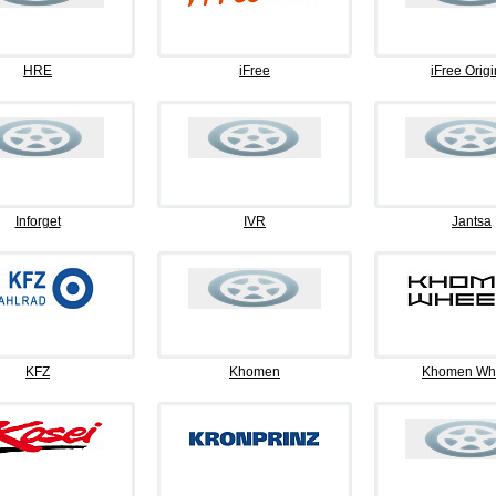
HRE
iFree
iFree Origi
Inforget
IVR
Jantsa
KFZ
Khomen
Khomen Wh