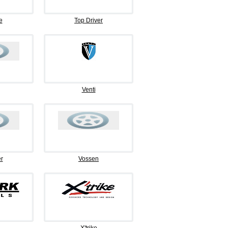
e
Top Driver
Venti
r
Vossen