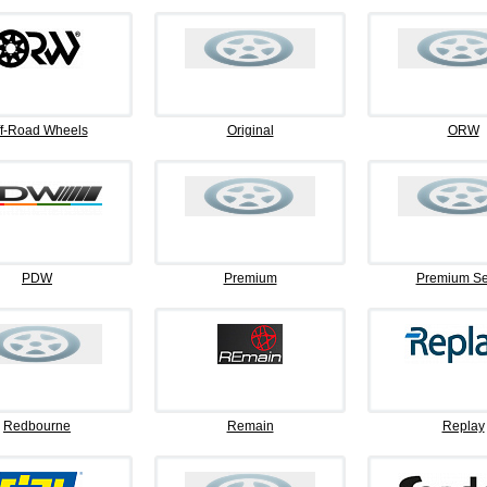
f-Road Wheels
Original
ORW
PDW
Premium
Premium Se
Redbourne
Remain
Replay