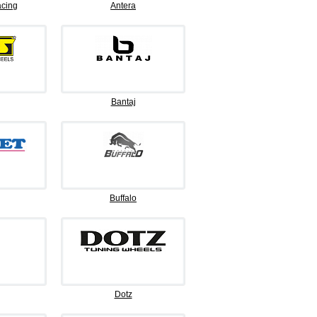
cing
Antera
Bantaj
Buffalo
Dotz