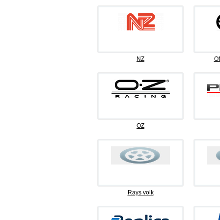
NZ
Of
OZ
Rays volk