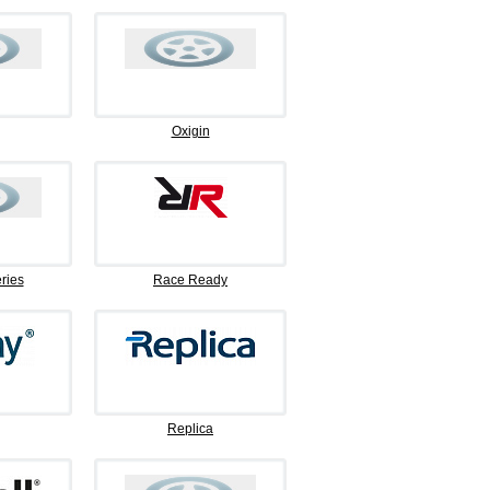
Oxigin
ries
Race Ready
Replica