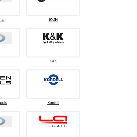
nal
IKON
K&K
eels
Kordell