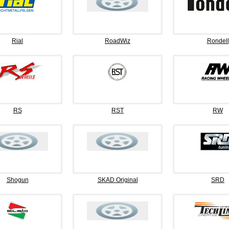
Rial
RoadWiz
Rondell
RS
RST
RW
Shogun
SKAD Original
SRD