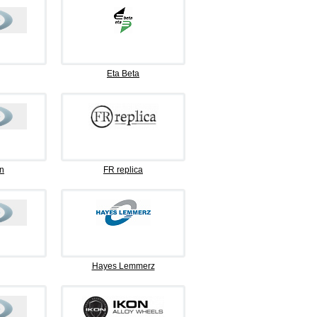
Eta Beta
n
FR replica
Hayes Lemmerz