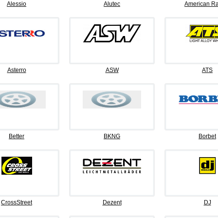
Alessio
Alutec
American Ra
Asterro
ASW
ATS
Better
BKNG
Borbet
CrossStreet
Dezent
DJ