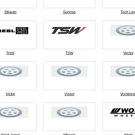
Stilauto
Sunrise
Tech Lin
Trebl
TSW
Vector
Victor
Vissol
Vorsteine