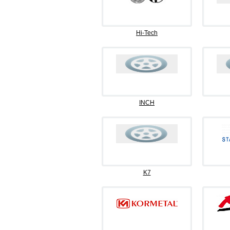
Hi-Tech
INCH
K7