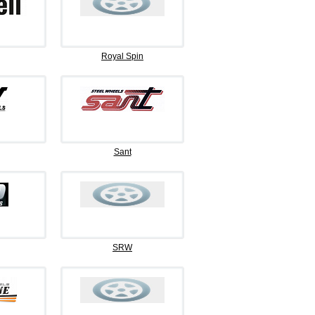
Royal Spin
Sant
SRW