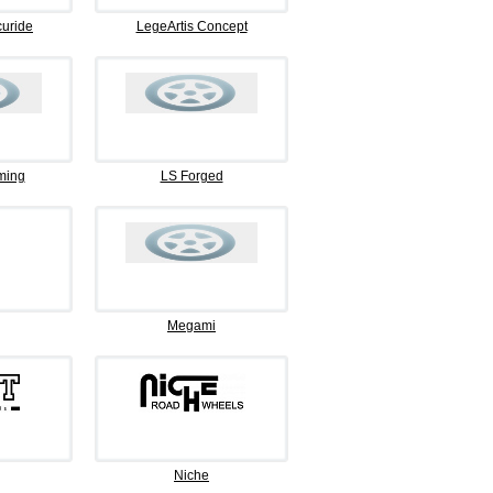
curide
LegeArtis Concept
ming
LS Forged
Megami
Niche