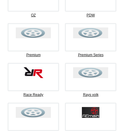
OZ
PDW
Premium
Premium Series
Race Ready
Rays volk