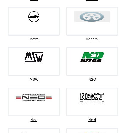
Mefro
Megami
MSW
N2O
Neo
Next