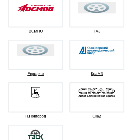
ВСМПО
ГАЗ
Евродиск
КраМЗ
Н.Новгород
Скад