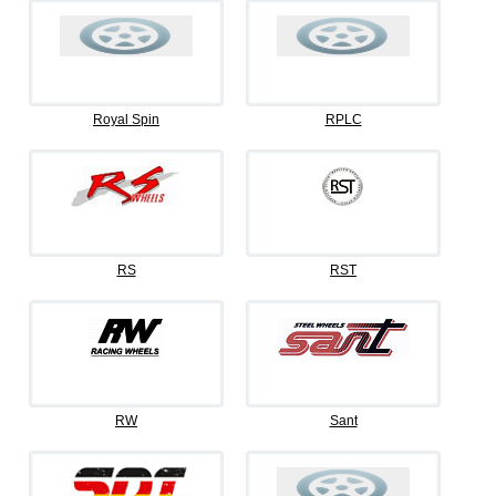
Royal Spin
RPLC
RS
RST
RW
Sant