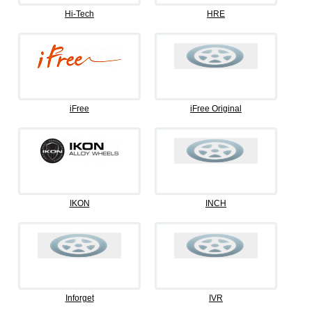
Hi-Tech
HRE
iFree
iFree Original
IKON
INCH
Inforget
IVR