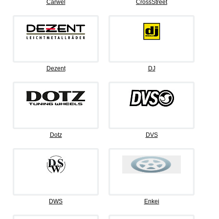
Carwel
CrossStreet
Dezent
DJ
Dotz
DVS
DWS
Enkei