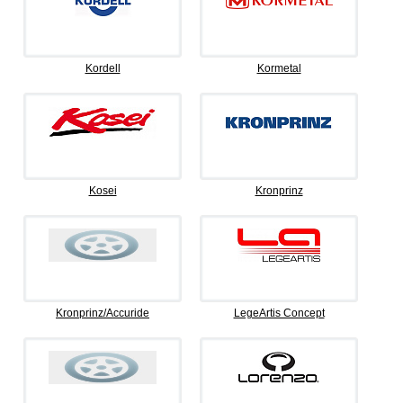
Kordell
Kormetal
Kosei
Kronprinz
Kronprinz/Accuride
LegeArtis Concept