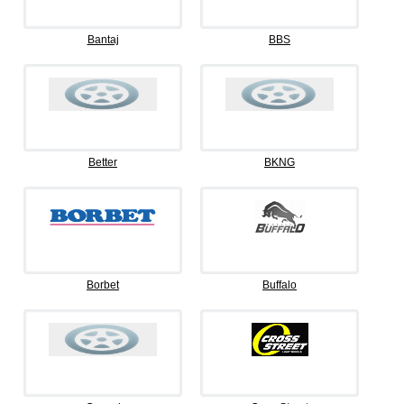
Bantaj
BBS
Better
BKNG
Borbet
Buffalo