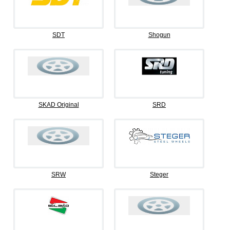
SDT
Shogun
SKAD Original
SRD
SRW
Steger