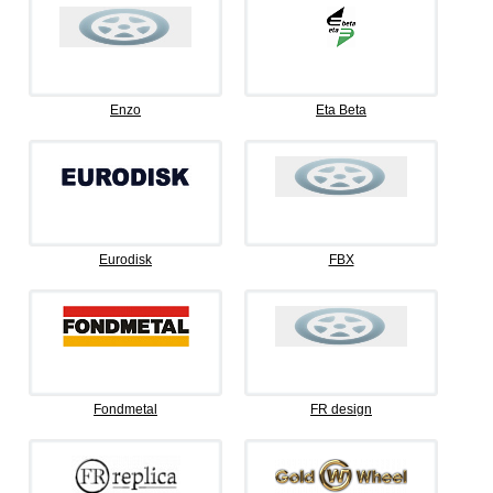
Enzo
Eta Beta
Eurodisk
FBX
Fondmetal
FR design