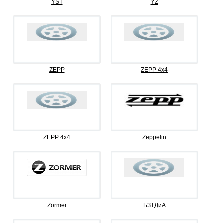
YST
YZ
ZEPP
ZEPP 4x4
ZEPP 4х4
Zeppelin
Zormer
БЗТДиА