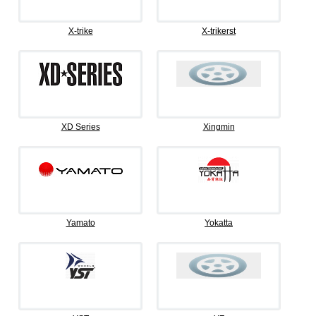
X-trike
X-trikerst
XD Series
Xingmin
Yamato
Yokatta