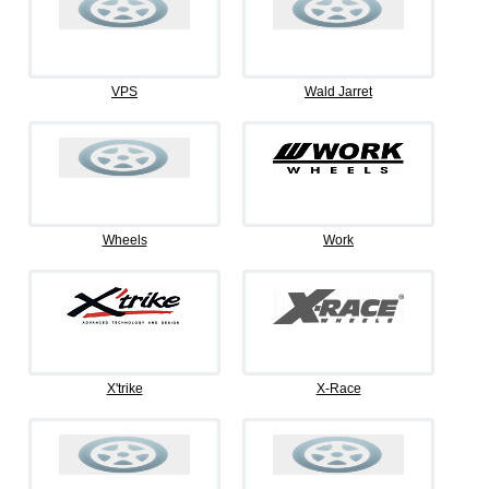
VPS
Wald Jarret
Wheels
Work
X'trike
X-Race