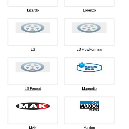
Lizardo
Lorenzo
LS
LS FlowForming
LS Forged
Magnetto
MAK
Maxion