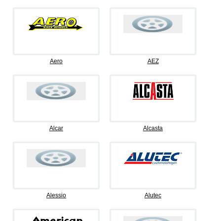
Aero
AEZ
Alcar
Alcasta
Alessio
Alutec