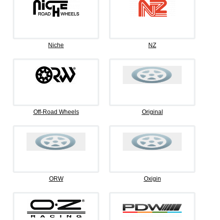
Niche
NZ
Off-Road Wheels
Original
ORW
Oxigin