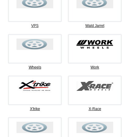
VPS
Wald Jarret
Wheels
Work
X'trike
X-Race