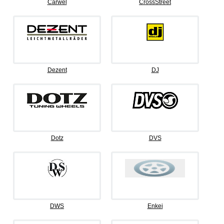
Carwel
CrossStreet
Dezent
DJ
Dotz
DVS
DWS
Enkei