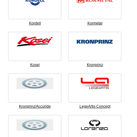
Kordell
Kormetal
Kosei
Kronprinz
Kronprinz/Accuride
LegeArtis Concept