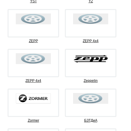
YST
YZ
ZEPP
ZEPP 4x4
ZEPP 4х4
Zeppelin
Zormer
БЗТДиА