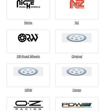
Niche
NZ
Off-Road Wheels
Original
ORW
Oxigin