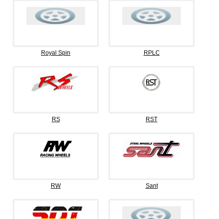
Royal Spin
RPLC
RS
RST
RW
Sant