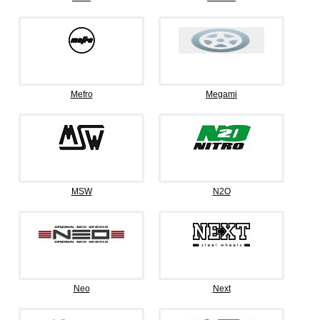
Mefro
Megami
MSW
N2O
Neo
Next