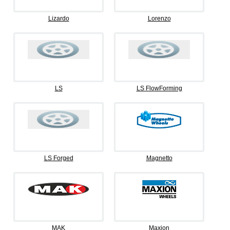
Lizardo
Lorenzo
LS
LS FlowForming
LS Forged
Magnetto
MAK
Maxion