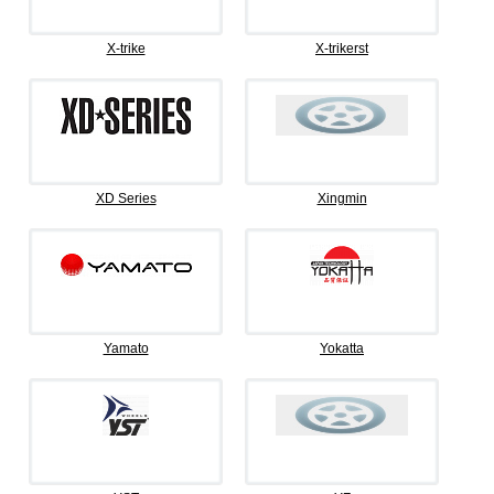
X-trike
X-trikerst
XD Series
Xingmin
Yamato
Yokatta