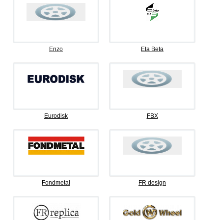
Enzo
Eta Beta
Eurodisk
FBX
Fondmetal
FR design