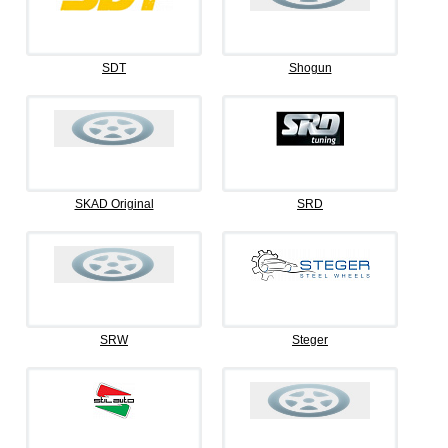
SDT
Shogun
SKAD Original
SRD
SRW
Steger