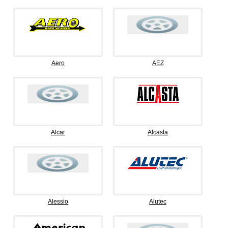
Aero
AEZ
Alcar
Alcasta
Alessio
Alutec