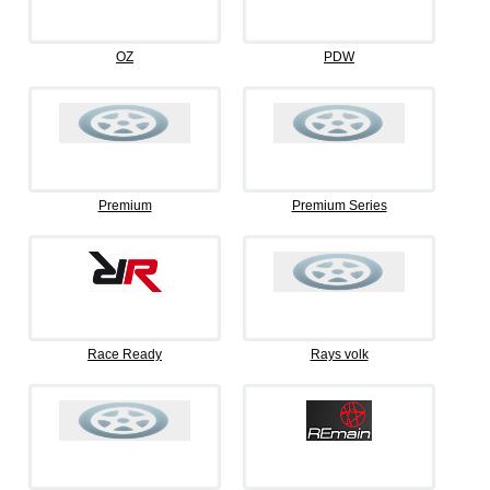
OZ
PDW
Premium
Premium Series
Race Ready
Rays volk