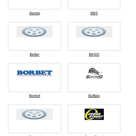
Bantaj
BBS
Better
BKNG
Borbet
Buffalo