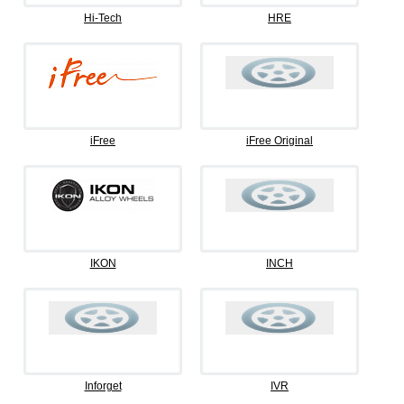
Hi-Tech
HRE
iFree
iFree Original
IKON
INCH
Inforget
IVR