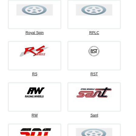
Royal Spin
RPLC
RS
RST
RW
Sant