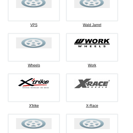
VPS
Wald Jarret
Wheels
Work
X'trike
X-Race