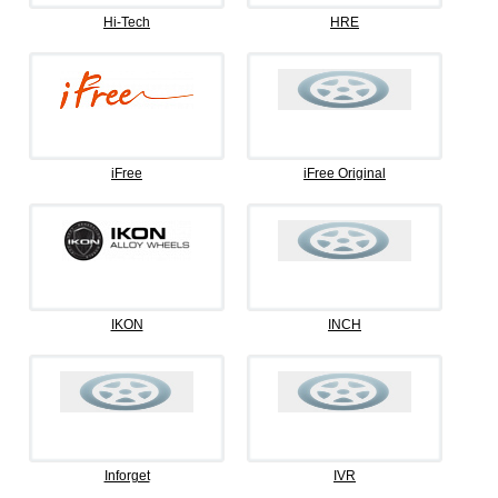
Hi-Tech
HRE
iFree
iFree Original
IKON
INCH
Inforget
IVR