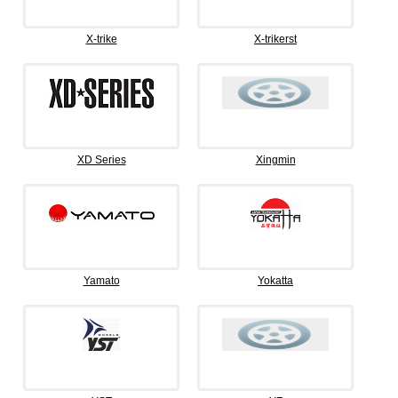
X-trike
X-trikerst
XD Series
Xingmin
Yamato
Yokatta