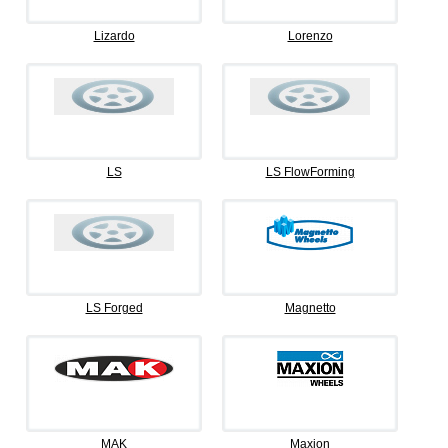
Lizardo
Lorenzo
LS
LS FlowForming
LS Forged
Magnetto
MAK
Maxion