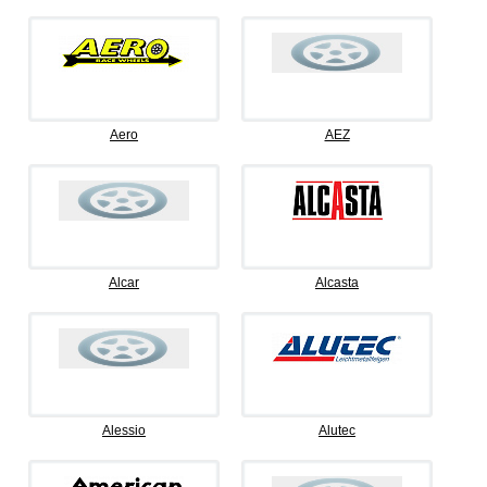
Aero
AEZ
Alcar
Alcasta
Alessio
Alutec