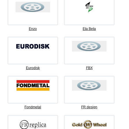
Enzo
Eta Beta
Eurodisk
FBX
Fondmetal
FR design