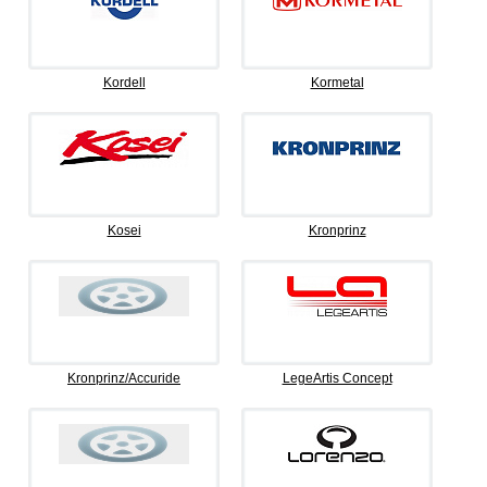
Kordell
Kormetal
Kosei
Kronprinz
Kronprinz/Accuride
LegeArtis Concept