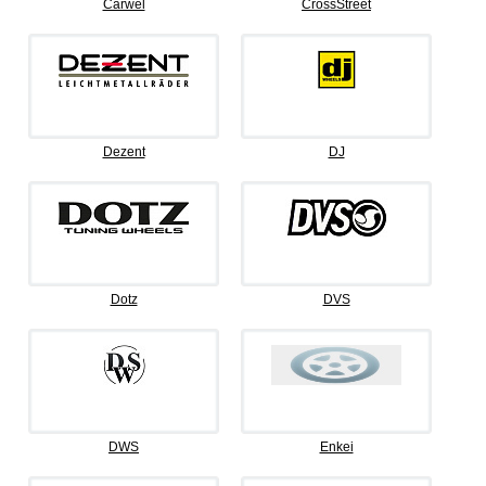
Carwel
CrossStreet
Dezent
DJ
Dotz
DVS
DWS
Enkei