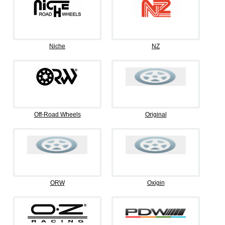
Niche
NZ
Off-Road Wheels
Original
ORW
Oxigin