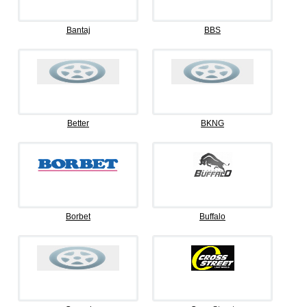
Bantaj
BBS
Better
BKNG
Borbet
Buffalo