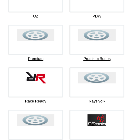
OZ
PDW
Premium
Premium Series
Race Ready
Rays volk