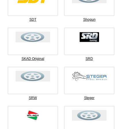
SDT
Shogun
SKAD Original
SRD
SRW
Steger