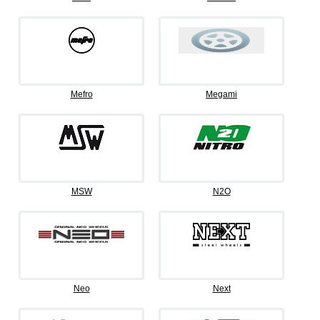
Mefro
Megami
MSW
N2O
Neo
Next