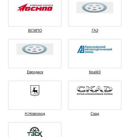
ВСМПО
ГАЗ
Евродиск
КраМЗ
Н.Новгород
Скад