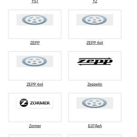
YST
YZ
ZEPP
ZEPP 4x4
ZEPP 4х4
Zeppelin
Zormer
БЗТДиА