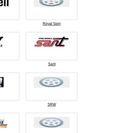
Royal Spin
Sant
SRW