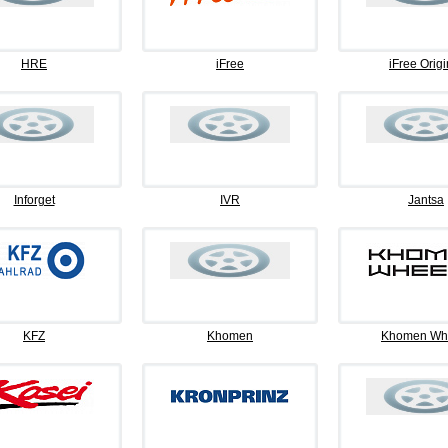
HRE
iFree
iFree Origi
Inforget
IVR
Jantsa
KFZ
Khomen
Khomen Wh