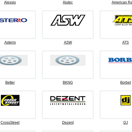
Alessio
Alutec
American Ra
Asterro
ASW
ATS
Better
BKNG
Borbet
CrossStreet
Dezent
DJ