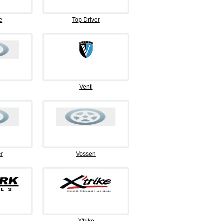
e
Top Driver
Venti
r
Vossen