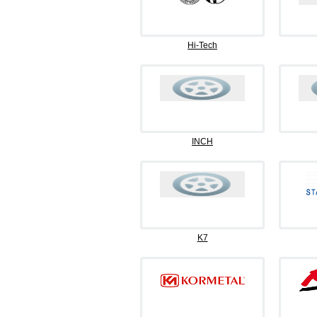
Hi-Tech
INCH
K7