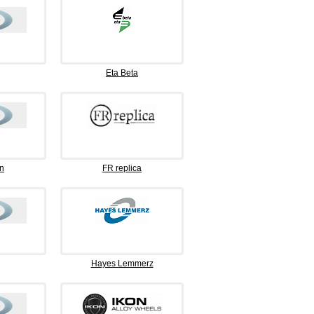
Eta Beta
n
FR replica
Hayes Lemmerz