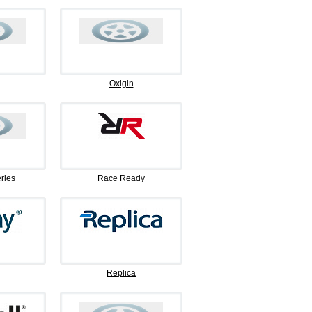
Oxigin
ries
Race Ready
Replica