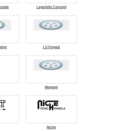
curide
LegeArtis Concept
ming
LS Forged
Megami
Niche