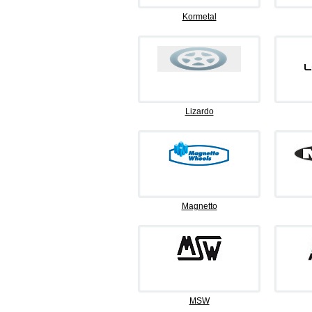
Kormetal
Lizardo
Magnetto
MSW