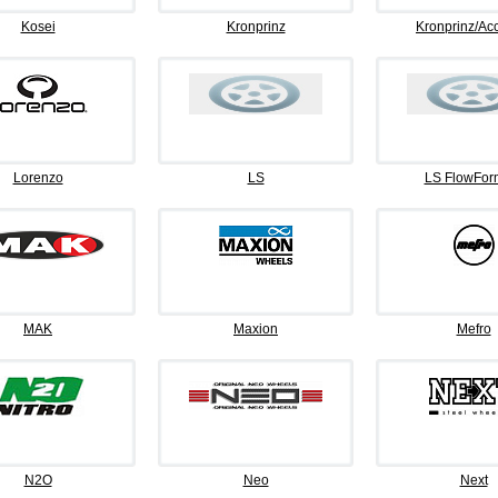
Kosei
Kronprinz
Kronprinz/Ac
Lorenzo
LS
LS FlowFor
MAK
Maxion
Mefro
N2O
Neo
Next