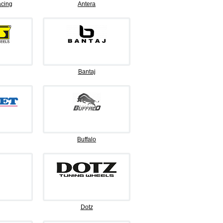
cing
Antera
Bantaj
Buffalo
Dotz