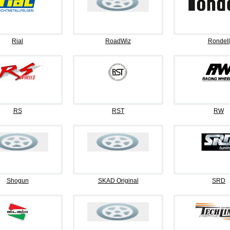
Rial
RoadWiz
Rondell
RS
RST
RW
Shogun
SKAD Original
SRD