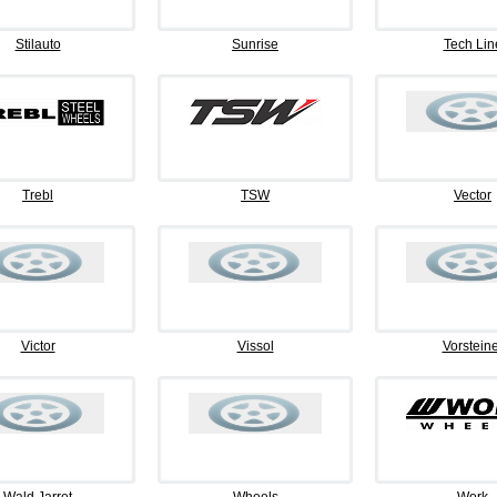
Stilauto
Sunrise
Tech Lin
Trebl
TSW
Vector
Victor
Vissol
Vorsteine