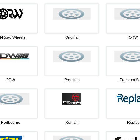
f-Road Wheels
Original
ORW
PDW
Premium
Premium Se
Redbourne
Remain
Replay