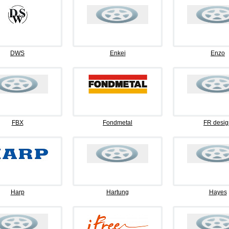
DWS
Enkei
Enzo
FBX
Fondmetal
FR desig
Harp
Hartung
Hayes