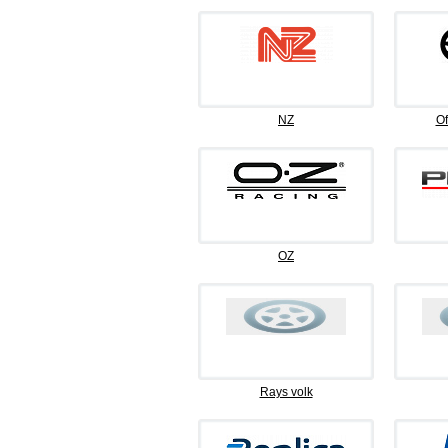
NZ
Of
OZ
Rays volk