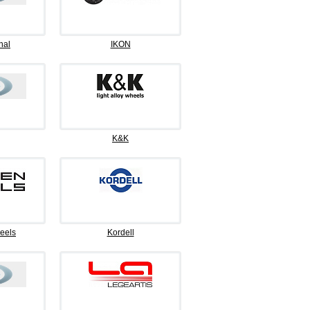
nal
IKON
K&K
eels
Kordell