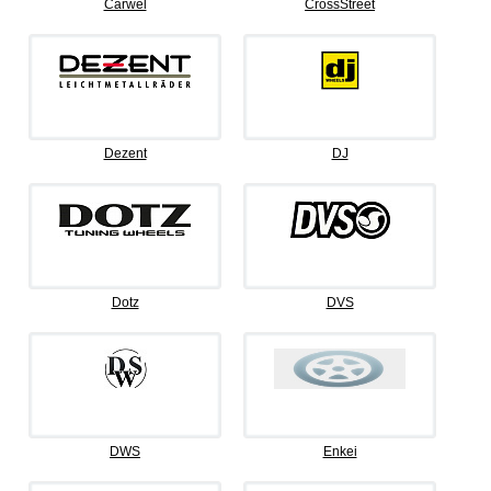
Carwel
CrossStreet
Dezent
DJ
Dotz
DVS
DWS
Enkei