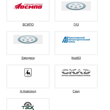
ВСМПО
ГАЗ
Евродиск
КраМЗ
Н.Новгород
Скад