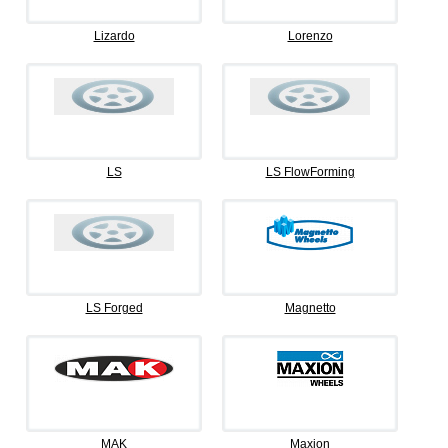
Lizardo
Lorenzo
LS
LS FlowForming
LS Forged
Magnetto
MAK
Maxion