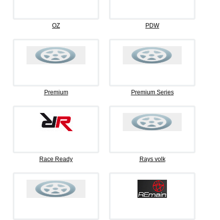
OZ
PDW
Premium
Premium Series
Race Ready
Rays volk