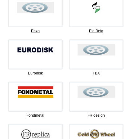
Enzo
Eta Beta
Eurodisk
FBX
Fondmetal
FR design