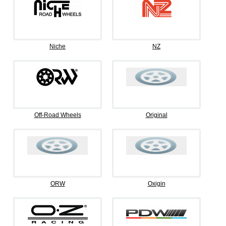
Niche
NZ
Off-Road Wheels
Original
ORW
Oxigin