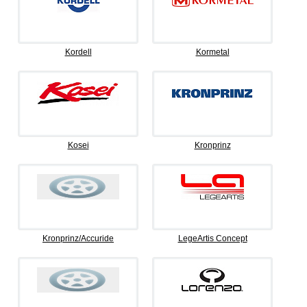
Kordell
Kormetal
Kosei
Kronprinz
Kronprinz/Accuride
LegeArtis Concept