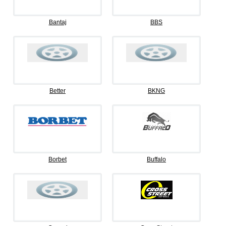
Bantaj
BBS
Better
BKNG
Borbet
Buffalo