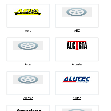
Aero
AEZ
Alcar
Alcasta
Alessio
Alutec