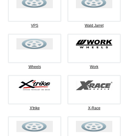
VPS
Wald Jarret
Wheels
Work
X'trike
X-Race