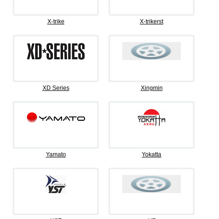
X-trike
X-trikerst
XD Series
Xingmin
Yamato
Yokatta