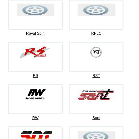
Royal Spin
RPLC
RS
RST
RW
Sant