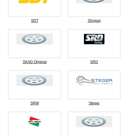
SDT
Shogun
SKAD Original
SRD
SRW
Steger