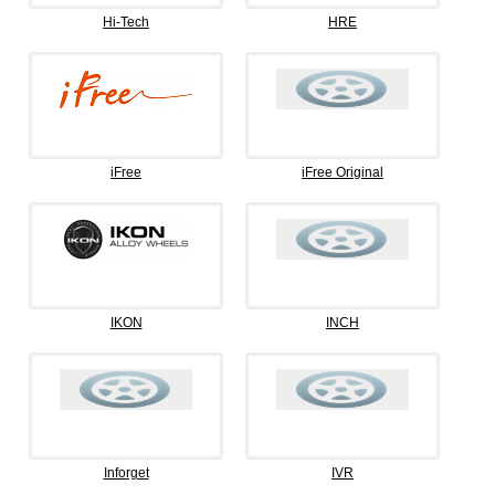
Hi-Tech
HRE
iFree
iFree Original
IKON
INCH
Inforget
IVR