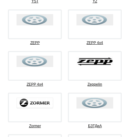
YST
YZ
ZEPP
ZEPP 4x4
ZEPP 4х4
Zeppelin
Zormer
БЗТДиА