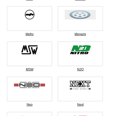
Mefro
Megami
MSW
N2O
Neo
Next