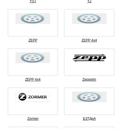
YST
YZ
ZEPP
ZEPP 4x4
ZEPP 4х4
Zeppelin
Zormer
БЗТДиА