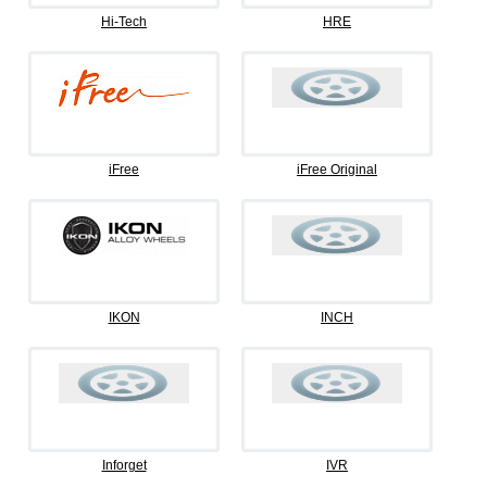
Hi-Tech
HRE
iFree
iFree Original
IKON
INCH
Inforget
IVR