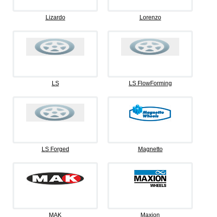
Lizardo
Lorenzo
LS
LS FlowForming
LS Forged
Magnetto
MAK
Maxion