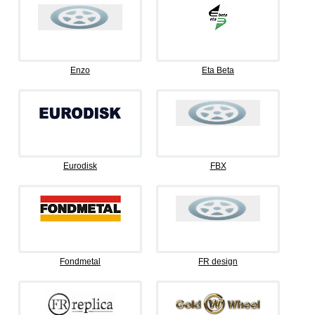
Enzo
Eta Beta
Eurodisk
FBX
Fondmetal
FR design