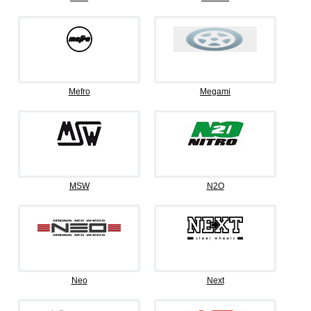
Mefro
Megami
MSW
N2O
Neo
Next