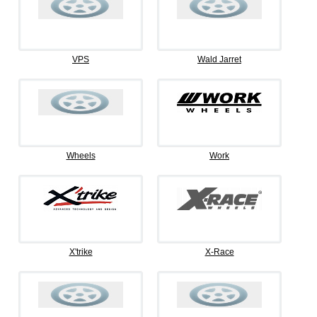
VPS
Wald Jarret
Wheels
Work
X'trike
X-Race