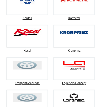
Kordell
Kormetal
Kosei
Kronprinz
Kronprinz/Accuride
LegeArtis Concept