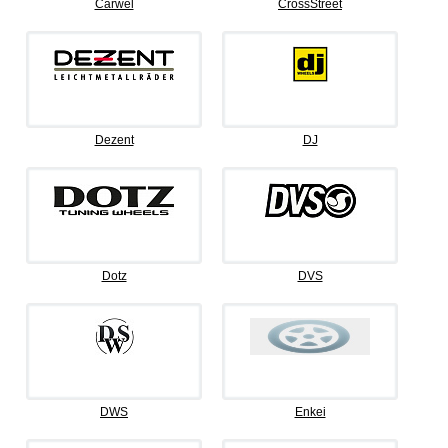
Carwel
CrossStreet
Dezent
DJ
Dotz
DVS
DWS
Enkei