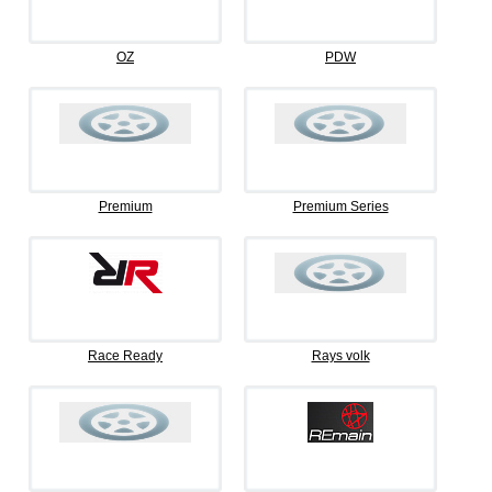
OZ
PDW
Premium
Premium Series
Race Ready
Rays volk