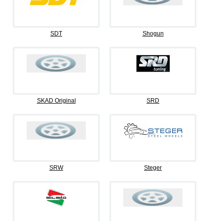
SDT
Shogun
SKAD Original
SRD
SRW
Steger