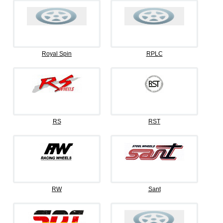
Royal Spin
RPLC
RS
RST
RW
Sant