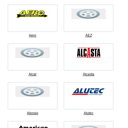
Aero
AEZ
Alcar
Alcasta
Alessio
Alutec