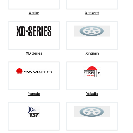
X-trike
X-trikerst
XD Series
Xingmin
Yamato
Yokatta