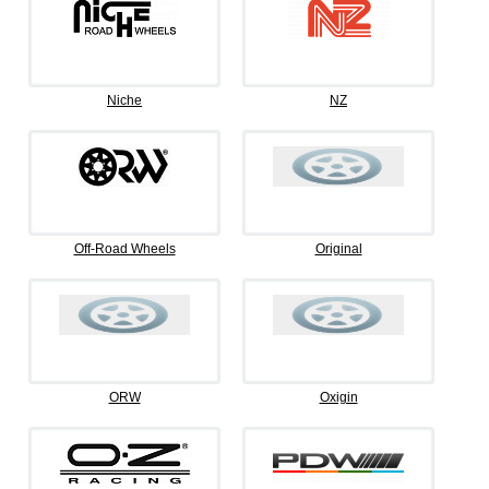
Niche
NZ
Off-Road Wheels
Original
ORW
Oxigin