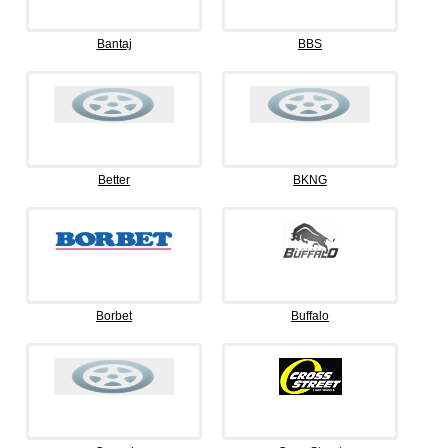
Bantaj
BBS
Better
BKNG
Borbet
Buffalo