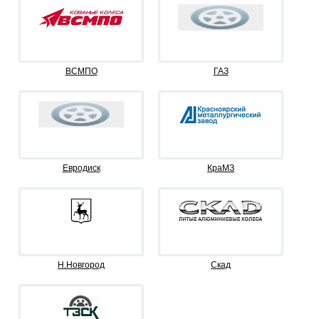
ВСМПО
ГАЗ
Евродиск
КраМЗ
Н.Новгород
Скад